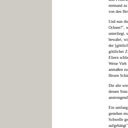
niemand zu 
von den He
Und nun die
Ochsen?", w
unterliegt,
bewahrt, wi
der [göttli
göttlicher 
Eltern schl
Weise Vieh 
anmaßen zu 
Hexen Schä
Die alte wie
dessen Sinn
anstrengend
Ein umfangr
gestehen mu
Schwelle ge
aufgehängt"