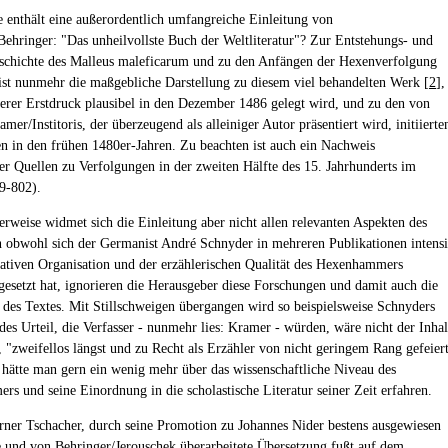
 enthält eine außerordentlich umfangreiche Einleitung von
Behringer: "Das unheilvollste Buch der Weltliteratur"? Zur Entstehungs- und
chichte des Malleus maleficarum und zu den Anfängen der Hexenverfolgung
 ist nunmehr die maßgebliche Darstellung zu diesem viel behandelten Werk [
2
],
erer Erstdruck plausibel in den Dezember 1486 gelegt wird, und zu den von
mer/Institoris, der überzeugend als alleiniger Autor präsentiert wird, initiierte
n in den frühen 1480er-Jahren. Zu beachten ist auch ein Nachweis
her Quellen zu Verfolgungen in der zweiten Hälfte des 15. Jahrhunderts im
9-802).
erweise widmet sich die Einleitung aber nicht allen relevanten Aspekten des
 obwohl sich der Germanist André Schnyder in mehreren Publikationen intens
rativen Organisation und der erzählerischen Qualität des Hexenhammers
gesetzt hat, ignorieren die Herausgeber diese Forschungen und damit auch die
ät des Textes. Mit Stillschweigen übergangen wird so beispielsweise Schnyders
des Urteil, die Verfasser - nunmehr lies: Kramer - würden, wäre nicht der Inhal
, "zweifellos längst und zu Recht als Erzähler von nicht geringem Rang gefeier
 hätte man gern ein wenig mehr über das wissenschaftliche Niveau des
s und seine Einordnung in die scholastische Literatur seiner Zeit erfahren.
ner Tschacher, durch seine Promotion zu Johannes Nider bestens ausgewiesen
lte und von Behringer/Jerouschek überarbeitete Übersetzung fußt auf dem