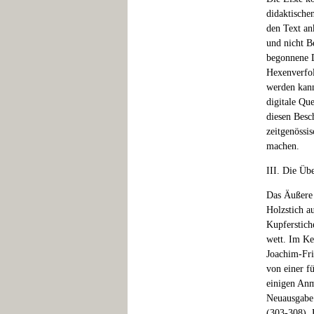
didaktische
den Text an
und nicht B
begonnene D
Hexenverfo
werden kann
digitale Qu
diesen Besc
zeitgenössi
machen.
III. Die Üb
Das Äußere 
Holzstich a
Kupferstich
wett. Im Ke
Joachim-Fri
von einer f
einigen Anm
Neuausgabe
(303-308). 