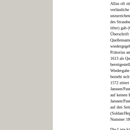
Allzu oft zi
verlässlich
unzureichen
des Strassb
öfter) gab 
Überschrift
Quellensam
wiedergegeb
Prätorius a
1613 als Qu
bereitgestel
Wiedergabe 
bezieht sic
1572 zitier
Janssen/Past
auf keinen 
Janssen/Pas
auf den Sei
(Soldan/Hep
Nummer 185
Die Liste k