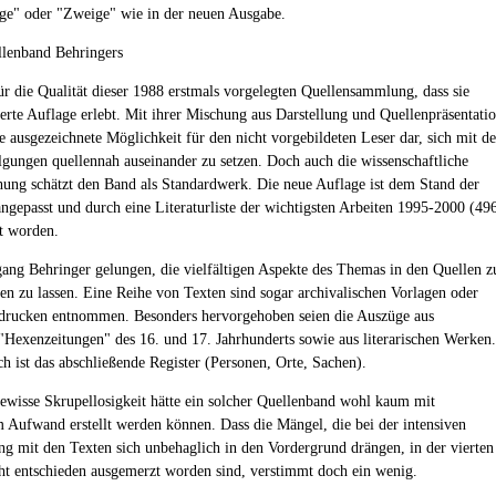
ge" oder "Zweige" wie in der neuen Ausgabe.
llenband Behringers
für die Qualität dieser 1988 erstmals vorgelegten Quellensammlung, dass sie
ierte Auflage erlebt. Mit ihrer Mischung aus Darstellung und Quellenpräsentati
ine ausgezeichnete Möglichkeit für den nicht vorgebildeten Leser dar, sich mit d
gungen quellennah auseinander zu setzen. Doch auch die wissenschaftliche
ung schätzt den Band als Standardwerk. Die neue Auflage ist dem Stand der
ngepasst und durch eine Literaturliste der wichtigsten Arbeiten 1995-2000 (49
t worden.
gang Behringer gelungen, die vielfältigen Aspekte des Themas in den Quellen z
 zu lassen. Eine Reihe von Texten sind sogar archivalischen Vorlagen oder
tdrucken entnommen. Besonders hervorgehoben seien die Auszüge aus
"Hexenzeitungen" des 16. und 17. Jahrhunderts sowie aus literarischen Werken.
ch ist das abschließende Register (Personen, Orte, Sachen).
ewisse Skrupellosigkeit hätte ein solcher Quellenband wohl kaum mit
m Aufwand erstellt werden können. Dass die Mängel, die bei der intensiven
ng mit den Texten sich unbehaglich in den Vordergrund drängen, in der vierten
ht entschieden ausgemerzt worden sind, verstimmt doch ein wenig.