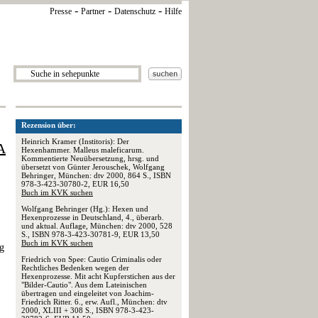
-
-
-
Presse
Partner
Datenschutz
Hilfe
Rezension über:
Heinrich Kramer (Institoris): Der
A
Hexenhammer. Malleus maleficarum.
Kommentierte Neuübersetzung, hrsg. und
übersetzt von Günter Jerouschek, Wolfgang
Behringer, München: dtv 2000, 864 S., ISBN
978-3-423-30780-2, EUR 16,50
Buch im KVK suchen
Wolfgang Behringer (Hg.): Hexen und
Hexenprozesse in Deutschland, 4., überarb.
und aktual. Auflage, München: dtv 2000, 528
S., ISBN 978-3-423-30781-9, EUR 13,50
Buch im KVK suchen
g
Friedrich von Spee: Cautio Criminalis oder
Rechtliches Bedenken wegen der
Hexenprozesse. Mit acht Kupferstichen aus der
"Bilder-Cautio". Aus dem Lateinischen
übertragen und eingeleitet von Joachim-
Friedrich Ritter. 6., erw. Aufl., München: dtv
2000, XLIII + 308 S., ISBN 978-3-423-