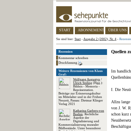
START
ABONNEMENT
ÜBER UNS
Sie sind hier:
Start
-
Ausgabe 2 (2002), Nr. 4
-
Rezensio
Quellen z
Rezension
Kommentar schreiben
Druckfassung
Weitere Rezensionen von Klaus
Im handlich
Graf:
Quellenbänd
Wolfgang Augustyn
/
Ulrich Söding
(Hgg.):
Bildnis - Memoria -
I. Die Neu
Repräsentation.
Beiträge zur Erinnerungskultur
im Mittelalter und in der Frühen
Neuzeit, Passau: Dietmar Klinger
Allzu lange
Verlag 2021
von J. W. R
Katharina Garbers-von
schon kurz 
Boehm
: Rechtliche
Aspekte der
Neuübersetzu
Digitalisierung und
Kommerzialisierung musealer
Beschäftigu
Bildbestände. Unter besonderer