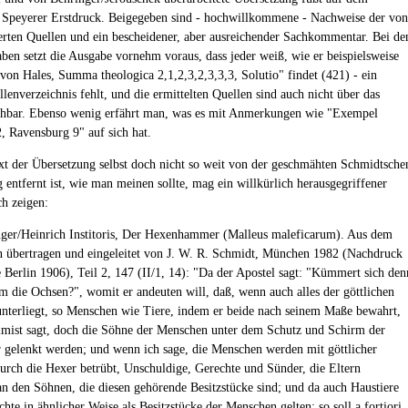
n Speyerer Erstdruck. Beigegeben sind - hochwillkommene - Nachweise der von
erten Quellen und ein bescheidener, aber ausreichender Sachkommentar. Bei de
ben setzt die Ausgabe vornehm voraus, dass jeder weiß, wie er beispielsweise
von Hales, Summa theologica 2,1,2,3,2,3,3,3, Solutio" findet (421) - ein
lenverzeichnis fehlt, und die ermittelten Quellen sind auch nicht über das
chbar. Ebenso wenig erfährt man, was es mit Anmerkungen wie "Exempel
, Ravensburg 9" auf sich hat.
xt der Übersetzung selbst doch nicht so weit von der geschmähten Schmidtsche
 entfernt ist, wie man meinen sollte, mag ein willkürlich herausgegriffener
ch zeigen:
ger/Heinrich Institoris, Der Hexenhammer (Malleus maleficarum). Aus dem
n übertragen und eingeleitet von J. W. R. Schmidt, München 1982 (Nachdruck
 Berlin 1906), Teil 2, 147 (II/1, 14): "Da der Apostel sagt: "Kümmert sich den
m die Ochsen?", womit er andeuten will, daß, wenn auch alles der göttlichen
nterliegt, so Menschen wie Tiere, indem er beide nach seinem Maße bewahrt,
lmist sagt, doch die Söhne der Menschen unter dem Schutz und Schirm der
 gelenkt werden; und wenn ich sage, die Menschen werden mit göttlicher
urch die Hexer betrübt, Unschuldige, Gerechte und Sünder, die Eltern
 an den Söhnen, die diesen gehörende Besitzstücke sind; und da auch Haustiere
hte in ähnlicher Weise als Besitzstücke der Menschen gelten: so soll a fortiori