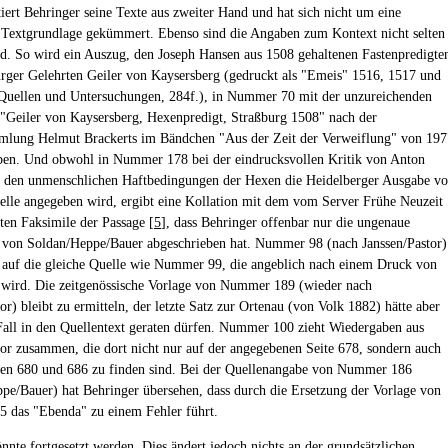
tiert Behringer seine Texte aus zweiter Hand und hat sich nicht um eine
e Textgrundlage gekümmert. Ebenso sind die Angaben zum Kontext nicht selten
d. So wird ein Auszug, den Joseph Hansen aus 1508 gehaltenen Fastenpredigte
urger Gelehrten Geiler von Kaysersberg (gedruckt als "Emeis" 1516, 1517 und
(Quellen und Untersuchungen, 284f.), in Nummer 70 mit der unzureichenden
 "Geiler von Kaysersberg, Hexenpredigt, Straßburg 1508" nach der
mlung Helmut Brackerts im Bändchen "Aus der Zeit der Verweiflung" von 197
en. Und obwohl in Nummer 178 bei der eindrucksvollen Kritik von Anton
n den unmenschlichen Haftbedingungen der Hexen die Heidelberger Ausgabe v
elle angegeben wird, ergibt eine Kollation mit dem vom Server Frühe Neuzeit
lten Faksimile der Passage [
5
], dass Behringer offenbar nur die ungenaue
von Soldan/Heppe/Bauer abgeschrieben hat. Nummer 98 (nach Janssen/Pastor)
h auf die gleiche Quelle wie Nummer 99, die angeblich nach einem Druck von
t wird. Die zeitgenössische Vorlage von Nummer 189 (wieder nach
or) bleibt zu ermitteln, der letzte Satz zur Ortenau (von Volk 1882) hätte aber
Fall in den Quellentext geraten dürfen. Nummer 100 zieht Wiedergaben aus
tor zusammen, die dort nicht nur auf der angegebenen Seite 678, sondern auch
ten 680 und 686 zu finden sind. Bei der Quellenangabe von Nummer 186
pe/Bauer) hat Behringer übersehen, dass durch die Ersetzung der Vorlage von
 das "Ebenda" zu einem Fehler führt.
önnte fortgesetzt werden. Dies ändert jedoch nichts an der grundsätzlichen