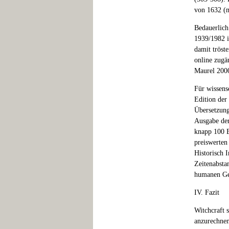
von 1632 (m
Bedauerlich 
1939/1982 i
damit tröste
online zugän
Maurel 2000
Für wissens
Edition der
Übersetzung
Ausgabe der
knapp 100 E
preiswerten
Historisch I
Zeitenabsta
humanen Ges
IV. Fazit
Witchcraft 
anzurechnen,