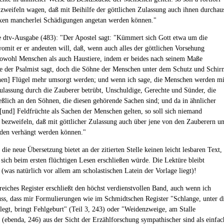
zweifeln wagen, daß mit Beihilfe der göttlichen Zulassung auch ihnen durchau
xen mancherlei Schädigungen angetan werden können."
 dtv-Ausgabe (483): "Der Apostel sagt: "Kümmert sich Gott etwa um die
omit er er andeuten will, daß, wenn auch alles der göttlichen Vorsehung
 sowohl Menschen als auch Haustiere, indem er beides nach seinem Maße
e der Psalmist sagt, doch die Söhne der Menschen unter dem Schutz und Schir
chen] Flügel mehr umsorgt werden; und wenn ich sage, die Menschen werden mi
Zulassung durch die Zauberer betrübt, Unschuldige, Gerechte und Sünder, die
ießlich an den Söhnen, die diesen gehörende Sachen sind; und da in ähnlicher
[und] Feldfrüchte als Sachen der Menschen gelten, so soll sich niemand
bezweifeln, daß mit göttlicher Zulassung auch über jene von den Zauberern u
den verhängt werden können."
 die neue Übersetzung bietet an der zitierten Stelle keinen leicht lesbaren Text,
 sich beim ersten flüchtigen Lesen erschließen würde. Die Lektüre bleibt
 (was natürlich vor allem am scholastischen Latein der Vorlage liegt)!
eiches Register erschließt den höchst verdienstvollen Band, auch wenn ich
ss, dass mir Formulierungen wie im Schmidtschen Register "Schlange, unter d
legt, bringt Fehlgeburt" (Teil 3, 243) oder "Weidenzweige, am Stalle
 (ebenda, 246) aus der Sicht der Erzählforschung sympathischer sind als einfac