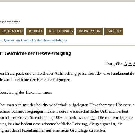
REDAKTION
BEIRAT
RICHTLINIEN
IMPRESSUM
ARCHIV
n: Quellen zur Geschichte der Hexenverfolgung
ur Geschichte der Hexenverfolgung
A
Textgröße:
A
en Dreierpack und einheitlicher Aufmachung präsentiert dtv drei fundamentale
e zur Geschichte der Hexenverfolgungen.
übersetzung des Hexenhammers
 hat man sich mit der bei dtv wiederholt aufgelegten Hexenhammer-Übersetzun
ichard Schmidt begnügen müssen, deren wissenschaftliche Unbrauchbarkeit
nach ihrer Erstveröffentlichung 1906 bemerkt wurde [
1
]. Die nun vorliegende
ng ist eine bedeutsame wissenschaftliche Leistung, die geeignet ist, die
ng mit dem Hexenhammer auf eine neue Grundlage zu stellen.