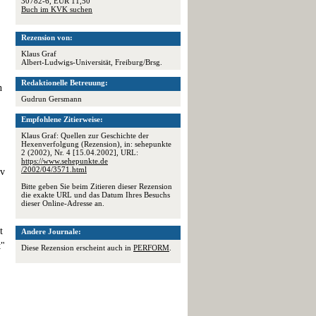
30782-6, EUR 11,50
Buch im KVK suchen
Rezension von:
Klaus Graf
Albert-Ludwigs-Universität, Freiburg/Brsg.
Redaktionelle Betreuung:
n
Gudrun Gersmann
Empfohlene Zitierweise:
Klaus Graf: Quellen zur Geschichte der
Hexenverfolgung (Rezension), in: sehepunkte
2 (2002), Nr. 4 [15.04.2002], URL:
https://www.sehepunkte.de
/2002/04/3571.html
iv
Bitte geben Sie beim Zitieren dieser Rezension
die exakte URL und das Datum Ihres Besuchs
dieser Online-Adresse an.
t
Andere Journale:
t"
Diese Rezension erscheint auch in
PERFORM
.