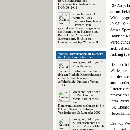
Berücksichtigung des
Urheberrechts, Baden-Baden:
Die Ausgabe
NOMOS 2011
Jerouschek/
Klaus Gantert
: Die
Wirkungsges
Bibliothek des
Freiherrn Joseph von
(9-98). Sie
Lassberg. Ein
gescheiterter Erwerbungsversuch
dessen Spey
der Königlichen Bibliothek zu
Berlin in der Mitte des 19.
Heinrich Kra
Jahrhunderts, Heidelberg:
Verfolgunge
Universitätsverlag Winter 2001
archivalisc
Weitere Rezensionen zu Büchern
Anhang (79
der Autorinnen / Autoren:
Wolfgang Behringer
/
Bedauerlich
Milo Halvelka
/
Werks, denn
Katharina Rheinholdt
(Hgg.): Mediale Konstruktionen
mit der nar
in der Frühen Neuzeit,
Affalterbach: Didymos-Verlag
auseinander
2013
Literarizit
Wolfgang Behringer
:
provozieren
Im Zeichen des
Merkur. Reichspost
ihres Werks
und
Kommunikationsrevolution in der
[
3
]. Ebenso
Frühen Neuzeit, Göttingen:
Vandenhoeck & Ruprecht 2002
Hexenhammer
Wolfgang Behringer
:
Kulturgeschichte des
Die von Wer
Klimas. Von der Eiszeit
[
4
], erstel
bis zur globalen