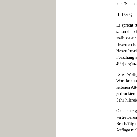
nur "Schlan
II. Der Que
Es spricht 
schon die v
stellt sie e
Hexenverfol
Hexenforsch
Forschung a
499) ergänz
Es ist Wolf
Wort kommen
seltenen Al
gedruckten 
Sehr hilfrei
Ohne eine g
vertretbare
Beschäftigu
Auflage nic