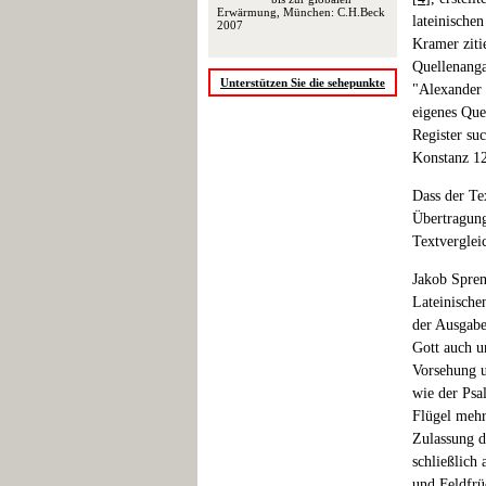
Erwärmung, München: C.H.Beck
lateinische
2007
Kramer ziti
Quellenanga
Unterstützen Sie die sehepunkte
"Alexander 
eigenes Quel
Register su
Konstanz 12
Dass der Te
Übertragung
Textverglei
Jakob Spren
Lateinische
der Ausgabe
Gott auch u
Vorsehung u
wie der Psa
Flügel mehr
Zulassung d
schließlich
und Feldfrüc