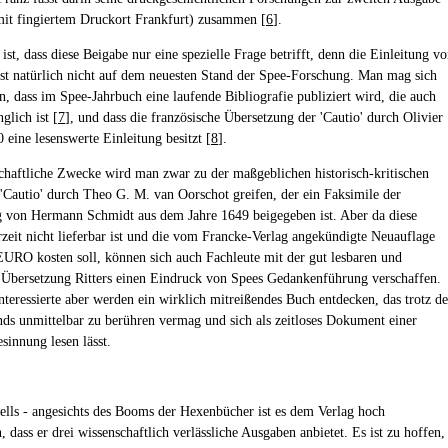
it fingiertem Druckort Frankfurt) zusammen [
6
].
ist, dass diese Beigabe nur eine spezielle Frage betrifft, denn die Einleitung v
st natürlich nicht auf dem neuesten Stand der Spee-Forschung. Man mag sich
n, dass im Spee-Jahrbuch eine laufende Bibliografie publiziert wird, die auch
glich ist [
7
], und dass die französische Übersetzung der 'Cautio' durch Olivier
 eine lesenswerte Einleitung besitzt [
8
].
chaftliche Zwecke wird man zwar zu der maßgeblichen historisch-kritischen
 'Cautio' durch Theo G. M. van Oorschot greifen, der ein Faksimile der
 von Hermann Schmidt aus dem Jahre 1649 beigegeben ist. Aber da diese
zeit nicht lieferbar ist und die vom Francke-Verlag angekündigte Neuauflage
URO kosten soll, können sich auch Fachleute mit der gut lesbaren und
 Übersetzung Ritters einen Eindruck von Spees Gedankenführung verschaffen.
nteressierte aber werden ein wirklich mitreißendes Buch entdecken, das trotz de
nds unmittelbar zu berühren vermag und sich als zeitloses Dokument einer
innung lesen lässt.
sells - angesichts des Booms der Hexenbücher ist es dem Verlag hoch
 dass er drei wissenschaftlich verlässliche Ausgaben anbietet. Es ist zu hoffen,