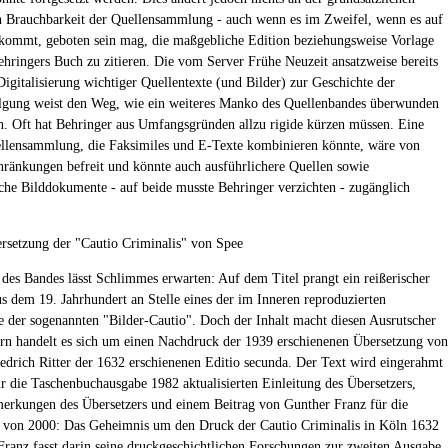
n Brauchbarkeit der Quellensammlung - auch wenn es im Zweifel, wenn es auf
kommt, geboten sein mag, die maßgebliche Edition beziehungsweise Vorlage
ehringers Buch zu zitieren. Die vom Server Frühe Neuzeit ansatzweise bereits
igitalisierung wichtiger Quellentexte (und Bilder) zur Geschichte der
lgung weist den Weg, wie ein weiteres Manko des Quellenbandes überwunden
. Oft hat Behringer aus Umfangsgründen allzu rigide kürzen müssen. Eine
ellensammlung, die Faksimiles und E-Texte kombinieren könnte, wäre von
hränkungen befreit und könnte auch ausführlichere Quellen sowie
sche Bilddokumente - auf beide musste Behringer verzichten - zugänglich
ersetzung der "Cautio Criminalis" von Spee
des Bandes lässt Schlimmes erwarten: Auf dem Titel prangt ein reißerischer
us dem 19. Jahrhundert an Stelle eines der im Inneren reproduzierten
e der sogenannten "Bilder-Cautio". Doch der Inhalt macht diesen Ausrutscher
rn handelt es sich um einen Nachdruck der 1939 erschienenen Übersetzung von
edrich Ritter der 1632 erschienenen Editio secunda. Der Text wird eingerahmt
ür die Taschenbuchausgabe 1982 aktualisierten Einleitung des Übersetzers,
erkungen des Übersetzers und einem Beitrag von Gunther Franz für die
 von 2000: Das Geheimnis um den Druck der Cautio Criminalis in Köln 1632
Franz fasst darin seine druckgeschichtlichen Forschungen zur zweiten Ausgabe