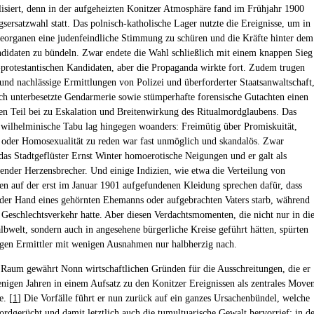
lisiert, denn in der aufgeheizten Konitzer Atmosphäre fand im Frühjahr 1900
gsersatzwahl statt. Das polnisch-katholische Lager nutzte die Ereignisse, um in
seorganen eine judenfeindliche Stimmung zu schüren und die Kräfte hinter dem
didaten zu bündeln. Zwar endete die Wahl schließlich mit einem knappen Sieg
-protestantischen Kandidaten, aber die Propaganda wirkte fort. Zudem trugen
und nachlässige Ermittlungen von Polizei und überforderter Staatsanwaltschaft
sch unterbesetzte Gendarmerie sowie stümperhafte forensische Gutachten einen
hen Teil bei zu Eskalation und Breitenwirkung des Ritualmordglaubens. Das
e wilhelminische Tabu lag hingegen woanders: Freimütig über Promiskuität,
n oder Homosexualität zu reden war fast unmöglich und skandalös. Zwar
e das Stadtgeflüster Ernst Winter homoerotische Neigungen und er galt als
zender Herzensbrecher. Und einige Indizien, wie etwa die Verteilung von
n auf der erst im Januar 1901 aufgefundenen Kleidung sprechen dafür, dass
der Hand eines gehörnten Ehemanns oder aufgebrachten Vaters starb, während
t Geschlechtsverkehr hatte. Aber diesen Verdachtsmomenten, die nicht nur in di
lbwelt, sondern auch in angesehene bürgerliche Kreise geführt hätten, spürten
igen Ermittler mit wenigen Ausnahmen nur halbherzig nach.
aum gewährt Nonn wirtschaftlichen Gründen für die Ausschreitungen, die er
nigen Jahren in einem Aufsatz zu den Konitzer Ereignissen als zentrales Move
e. [
1
] Die Vorfälle führt er nun zurück auf ein ganzes Ursachenbündel, welche
ordgerücht und damit letztlich auch die tumultuarische Gewalt hervorrief: in d