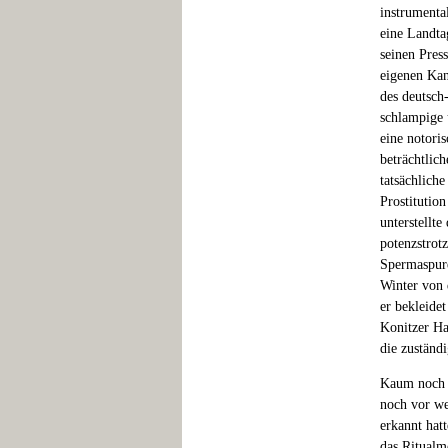
instrumenta
eine Landta
seinen Pres
eigenen Kan
des deutsch
schlampige 
eine notori
beträchtlic
tatsächlich
Prostitutio
unterstellt
potenzstrot
Spermaspure
Winter von 
er bekleide
Konitzer Ha
die zuständ
Kaum noch R
noch vor we
erkannt hatt
das Ritualm