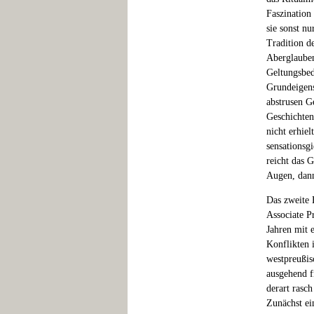
Faszination
sie sonst n
Tradition d
Aberglauben
Geltungsbedü
Grundeigens
abstrusen G
Geschichten
nicht erhie
sensationsgi
reicht das G
Augen, dann
Das zweite 
Associate P
Jahren mit 
Konflikten 
westpreußis
ausgehend f
derart rasc
Zunächst ei