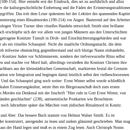
(100-154). Hier entsteht erst der Eindruck, dies sei zu ausführlich und allzu
er die kulturgeschichtliche Einbettung und die Fäden der Erinnerungstraditione
egriffen. Das tritt dem Leser spätestens bei der Lektüre des spannenden Kapite
szenierung eines Ritualmordes (190-214) vor Augen. Basierend auf den Arbeite
ologen Victor Turner über rituelles Handeln entwickelt Smith eine brillante
ch erschöpfte sich der vor allem von jungen Männern aus den Unterschichten
getragene Konitzer Tumult in Droh- und Einschüchterungsgebärden und war
r als ein rituelles Schauspiel. Nicht die staatliche Ordnungsmacht, die dem
b teilweise ohnmächtig gegenüberstand und sich blutige Nasen einhandelte,
e Konitzer Juden vor Schlimmerem, sondern der tiefverwurzelte Ritus selbst
en und machte vor Mord halt; allerdings verstießen die Konitzer Christen ihre
achbarn aus der kleinstädtischen Gemeinschaft, markierten brutal die Grenzen
ation wie Integration und begingen damit letztlich selbst den vielbeschworenen
 Und das Schauspiel ging noch weiter: Ernst Winter selbst wurde schließlich
lokalen Erinnerungskultur, setzte ihm ein Bürgerausschuß doch zum ersten
es Mordes ein Denkmal mit der Inschrift "Hier ruht in Gott Ernst Winter, von
änden geschlachtet" (238); antisemitische Postkarten wie Broschüren
n noch Jahrzehnte später das Märchen vom jüdischen Ritualmord in Konitz.
nd Aber: Das bessere Buch stammt von Helmut Walser Smith. Es ist
er konstruiert, anregender zu lesen und zudem glänzend geschrieben. Man ma
t aus der Hand legen und muß es in einem Zug lesen. Auch Christoph Nonns