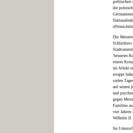
politischen
die polnisc
Germanisier
Nationalitä
offensichtl
Die Meister
Schlachters
Stadtratsmi
'besseren K
einem Kreuz
im Affekt er
ertappt habe
vielen Tage
auf seinen 
und psychis
gegen Morit
Familien au
vier Jahren
Wilhelm II.
Im Untersch