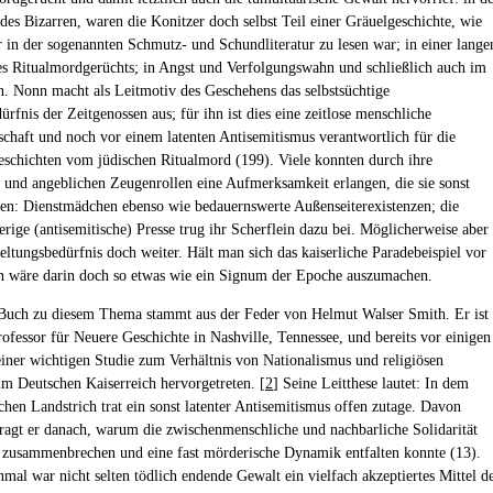
 des Bizarren, waren die Konitzer doch selbst Teil einer Gräuelgeschichte, wie
ur in der sogenannten Schmutz- und Schundliteratur zu lesen war; in einer lange
es Ritualmordgerüchts; in Angst und Verfolgungswahn und schließlich auch im
. Nonn macht als Leitmotiv des Geschehens das selbstsüchtige
rfnis der Zeitgenossen aus; für ihn ist dies eine zeitlose menschliche
chaft und noch vor einem latenten Antisemitismus verantwortlich für die
eschichten vom jüdischen Ritualmord (199). Viele konnten durch ihre
 und angeblichen Zeugenrollen eine Aufmerksamkeit erlangen, die sie sonst
lten: Dienstmädchen ebenso wie bedauernswerte Außenseiterexistenzen; die
erige (antisemitische) Presse trug ihr Scherflein dazu bei. Möglicherweise aber
eltungsbedürfnis doch weiter. Hält man sich das kaiserliche Paradebeispiel vor
 wäre darin doch so etwas wie ein Signum der Epoche auszumachen.
Buch zu diesem Thema stammt aus der Feder von Helmut Walser Smith. Er ist
rofessor für Neuere Geschichte in Nashville, Tennessee, und bereits vor einigen
einer wichtigen Studie zum Verhältnis von Nationalismus und religiösen
im Deutschen Kaiserreich hervorgetreten. [
2
] Seine Leitthese lautet: In dem
chen Landstrich trat ein sonst latenter Antisemitismus offen zutage. Davon
ragt er danach, warum die zwischenmenschliche und nachbarliche Solidarität
h zusammenbrechen und eine fast mörderische Dynamik entfalten konnte (13).
nmal war nicht selten tödlich endende Gewalt ein vielfach akzeptiertes Mittel d