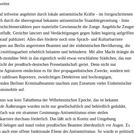
weiter.
d teilweise angeleitet durch lokale antisemitische Kräfte - im fortgeschrittenen
h durch die überregional bekannte antisemitische Staatsbürgerzeitung - löste
chichtenerzählern pure materielle Gewinnsucht die Zunge. Angebliche Zeuge
nflußt, Gerüchte lanciert und Verdächtigungen gegen Juden begierig aufgriffen
rauf publiziert. Alles dies förderte noch eine Sprach- und Kulturbarriere
gens aus Berlin angereisten Beamten und der einheimischen Bevölkerung, die
rmittlungsarbeit erheblich belastete und behinderte. Mit aller Macht drängte di
ch-mondäne Welt in das eigentlich wohl etwas verschlafene Städtchen, das nun
icht der preußisch-deutschen Presselandschaft geriet. Denn nicht nur
che Agitatoren entdeckten es für ihre propagandistischen Zwecke, sondern mit
e zahllosen Reportern, zwielichtigen Detektiven und hochrangigen,
enden Berliner Kriminalbeamten tauchten zum Entsetzen vieler Einheimischer
Automobile auf.
mus war kein Tabuthema der Wilhelminischen Epoche, das ist bekannt.
de Äußerungen wurden nicht nur gesellschaftlich und behördlich geduldet,
lfach war ein strammer Gesinnungs-Antisemitismus einer steilen
karriere durchaus förderlich. Das läßt sich in Konitz und Umgebung
ll belegen und stand vielen preußischen Beamten überdeutlich vor Augen. Es
 auch eine offene funktionale Ebene des Antisemitismus: So wurde er politisch