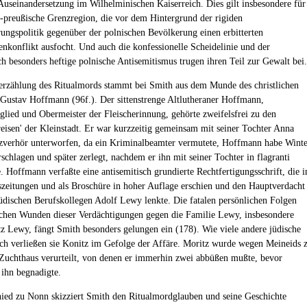
 Auseinandersetzung im Wilhelminischen Kaiserreich. Dies gilt insbesondere für
h-preußische Grenzregion, die vor dem Hintergrund der rigiden
ungspolitik gegenüber der polnischen Bevölkerung einen erbitterten
tenkonflikt ausfocht. Und auch die konfessionelle Scheidelinie und der
ich besonders heftige polnische Antisemitismus trugen ihren Teil zur Gewalt bei.
erzählung des Ritualmords stammt bei Smith aus dem Munde des christlichen
 Gustav Hoffmann (96f.). Der sittenstrenge Altlutheraner Hoffmann,
tglied und Obermeister der Fleischerinnung, gehörte zweifelsfrei zu den
reisen' der Kleinstadt. Er war kurzzeitig gemeinsam mit seiner Tochter Anna
verhör unterworfen, da ein Kriminalbeamter vermutete, Hoffmann habe Winte
schlagen und später zerlegt, nachdem er ihn mit seiner Tochter in flagranti
. Hoffmann verfaßte eine antisemitisch grundierte Rechtfertigungsschrift, die i
szeitungen und als Broschüre in hoher Auflage erschien und den Hauptverdacht
jüdischen Berufskollegen Adolf Lewy lenkte. Die fatalen persönlichen Folgen
chen Wunden dieser Verdächtigungen gegen die Familie Lewy, insbesondere
z Lewy, fängt Smith besonders gelungen ein (178). Wie viele andere jüdische
ch verließen sie Konitz im Gefolge der Affäre. Moritz wurde wegen Meineids 
 Zuchthaus verurteilt, von denen er immerhin zwei abbüßen mußte, bevor
 ihn begnadigte.
ied zu Nonn skizziert Smith den Ritualmordglauben und seine Geschichte