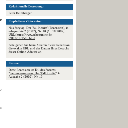
Redaktionelle Betreuung:
Peter Helmberger
te
Empfohlene Zitierweise:
Nils Freytag: Der 'Fall Konitz' (Rezension), in:
sehepunkte 2 (2002), Nr. 10 [15.10.2002],
URL:
https://www.sehepunkte.de
/2002/10/1585.html
Bitte geben Sie beim Zitieren dieser Rezension
die exakte URL und das Datum Ihres Besuchs
dieser Online-Adresse an.
Forum:
Diese Rezension ist Teil des Forums
"
Sammelrezension: Der 'Fall Konitz'
" in
Ausgabe 2 (2002), Nr. 10
s
e
en