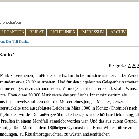
REDAKTION
BEIRAT
RICHTLINIEN
IMPRESSUM
ARCHIV
on: Der 'Fall Konitz'
Konitz'
A
Textgröße:
A
ark zu verdienen, mußte der durchschnittliche Industriearbeiter an der Wend
rhundert etwa 20 Jahre arbeiten. Und für den ungelernten Gelegenheitsarbeiter
umme ein geradezu astronomisches Vermögen, mit dem er sich fast alle Wünsc
nnte. Eben diese 20.000 Mark setzte das preußische Innenministerium als
us für Hinweise auf den oder die Mörder eines jungen Mannes, dessen
 zerstückelte und ausgeblutete Leiche im März 1900 in Konitz (Chojnice) nach
fgefunden wurde. Der außergewöhnliche Betrag war die höchste Belohnung, di
n Preußen in einem Mordfall ausgelobt worden war. Und das aus gutem Grund,
e aufgeklärte Mord an dem 18jährigen Gymnasiasten Ernst Winter führte zu
umdungen, zu Ritualmordgerüchten, zu wüsten antisemitischen