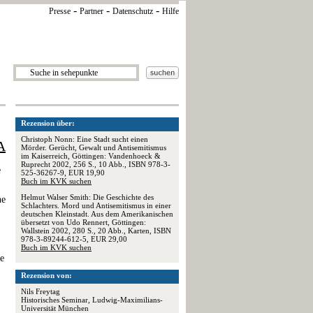
-
-
-
Presse
Partner
Datenschutz
Hilfe
Rezension über:
Christoph Nonn: Eine Stadt sucht einen
A
Mörder. Gerücht, Gewalt und Antisemitismus
im Kaiserreich, Göttingen: Vandenhoeck &
Ruprecht 2002, 256 S., 10 Abb., ISBN 978-3-
e
525-36267-9, EUR 19,90
Buch im KVK suchen
Helmut Walser Smith: Die Geschichte des
he
Schlachters. Mord und Antisemitismus in einer
deutschen Kleinstadt. Aus dem Amerikanischen
übersetzt von Udo Rennert, Göttingen:
Wallstein 2002, 280 S., 20 Abb., Karten, ISBN
978-3-89244-612-5, EUR 29,00
Buch im KVK suchen
e
Rezension von:
Nils Freytag
Historisches Seminar, Ludwig-Maximilians-
Universität München