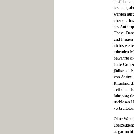
ausführlich 
bekannt, ab
werden aufg
über die In
des Anthrop
These. Dana
und Frauen 
nichts weite
tobenden Mo
bewahrte di
hatte Grenz
jüdischen N
von Assimil
Ritualmord.
Teil einer 
Jahrestag d
ruchlosen H
verbreitete
Ohne Wenn u
überzeugend
es gar nich