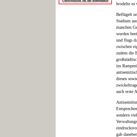
Unterstützen Sie die sehepunkte
brodelte es 
Beflügelt un
Stadium auc
manchen Ges
wurden beei
und flugs da
zwischen ei
zudem die E
großstädtis
ins Rampenl
antisemitis
diesen sowi
zwickeltrag
auch erste 
Antisemitis
Entsprechen
sondern vie
Verwaltungs
eindrucksvo
gab daneben