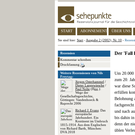
START
ABONNEMENT
ÜBER UNS
Sie sind hier:
Start
-
Ausgabe 2 (2002), Nr. 10
-
Rezensi
Der 'Fall 
Rezension
Kommentar schreiben
Druckfassung
Weitere Rezensionen von Nils
Um 20.000 M
Freytag:
zum 20. Jah
Jürgen Osterhammel
/
Dieter Langewiesche
/
war diese S
Paul Nolte
(Hgg.):
erfüllen ko
Wege der
Gesellschaftsgeschichte,
Belohnung a
Göttingen: Vandenhoeck &
Ruprecht 2006
fachgerecht
Richard J. Evans
: Das
und nach au
europäische
bis dahin i
Jahrhundert. Ein
Kontinent im Umbruch
denn der ni
1815-1914. Aus dem Englischen
von Richard Barth, München:
üblen Verle
DVA 2018