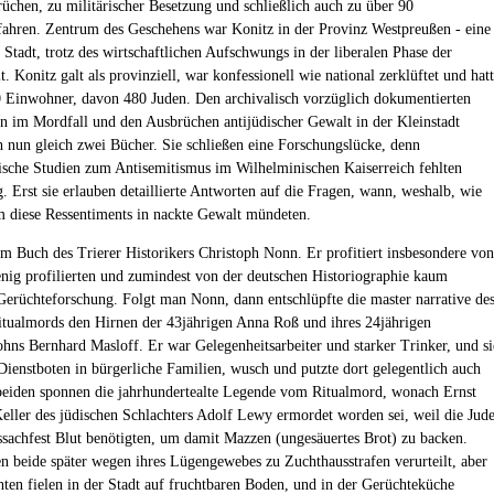
üchen, zu militärischer Besetzung und schließlich auch zu über 90
fahren. Zentrum des Geschehens war Konitz in der Provinz Westpreußen - eine
 Stadt, trotz des wirtschaftlichen Aufschwungs in der liberalen Phase der
. Konitz galt als provinziell, war konfessionell wie national zerklüftet und hat
 Einwohner, davon 480 Juden. Den archivalisch vorzüglich dokumentierten
n im Mordfall und den Ausbrüchen antijüdischer Gewalt in der Kleinstadt
 nun gleich zwei Bücher. Sie schließen eine Forschungslücke, denn
ische Studien zum Antisemitismus im Wilhelminischen Kaiserreich fehlten
g. Erst sie erlauben detaillierte Antworten auf die Fragen, wann, weshalb, wie
 diese Ressentiments in nackte Gewalt mündeten.
m Buch des Trierer Historikers Christoph Nonn. Er profitiert insbesondere von
nig profilierten und zumindest von der deutschen Historiographie kaum
Gerüchteforschung. Folgt man Nonn, dann entschlüpfte die master narrative de
itualmords den Hirnen der 43jährigen Anna Roß und ihres 24jährigen
hns Bernhard Masloff. Er war Gelegenheitsarbeiter und starker Trinker, und si
 Dienstboten in bürgerliche Familien, wusch und putzte dort gelegentlich auch
 beiden sponnen die jahrhundertealte Legende vom Ritualmord, wonach Ernst
eller des jüdischen Schlachters Adolf Lewy ermordet worden sei, weil die Jud
sachfest Blut benötigten, um damit Mazzen (ungesäuertes Brot) zu backen.
 beide später wegen ihres Lügengewebes zu Zuchthausstrafen verurteilt, aber
hten fielen in der Stadt auf fruchtbaren Boden, und in der Gerüchteküche