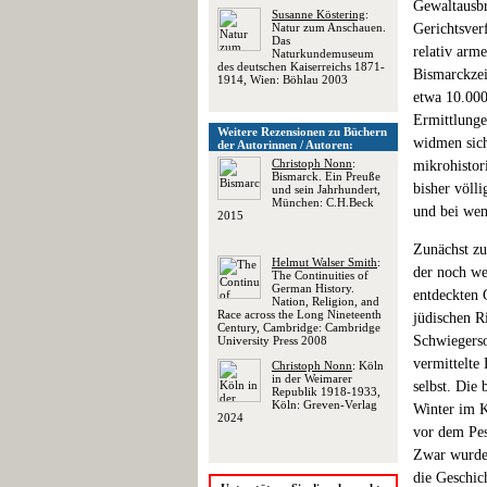
Gewaltausbr
Susanne Köstering
:
Natur zum Anschauen.
Gerichtsver
Das
relativ arme
Naturkundemuseum
des deutschen Kaiserreichs 1871-
Bismarckzeit
1914, Wien: Böhlau 2003
etwa 10.000
Ermittlunge
Weitere Rezensionen zu Büchern
widmen sich
der Autorinnen / Autoren:
Christoph Nonn
:
mikrohistor
Bismarck. Ein Preuße
bisher völli
und sein Jahrhundert,
München: C.H.Beck
und bei wem
2015
Zunächst zu
Helmut Walser Smith
:
der noch we
The Continuities of
German History.
entdeckten 
Nation, Religion, and
Race across the Long Nineteenth
jüdischen R
Century, Cambridge: Cambridge
Schwiegerso
University Press 2008
vermittelte
Christoph Nonn
: Köln
in der Weimarer
selbst. Die
Republik 1918-1933,
Köln: Greven-Verlag
Winter im K
2024
vor dem Pes
Zwar wurden
die Geschic