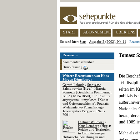
START
ABONNEMENT
ÜBER UNS
Sie sind hier:
Start
-
Ausgabe 2 (2002), Nr. 11
-
Rezens
Tomasz Sz
Rezension
Kommentar schreiben
Druckfassung
Weitere Rezensionen von Hans-
Die Beschäft
Jürgen Bömelburg:
Teildiszipl
Gerard Labuda
/
Stanisław
Salmonowicz
(Hgg.): Historia
selten im K
Pomorza [Geschichte Pommerns],
publizistis
Bd. 3 (1815-1850), T. 3: Kultura
artystyczna i umysłowa. [Kunst-
außeruniver
und Geistesgeschichte], Poznań:
Wydawnictwo Poznańskiego
Nationales 
Towarzystwa Przyjaciół Nauk
2001
heran, dere
und 1989 is
Dietmar Willoweit
/
Hans Lemberg
(Hgg.):
Reiche und Territorien
Mehr als ei
in Ostmitteleuropa.
Historische Beziehungen und
gekommen, e