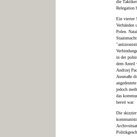
die Taktike
Relegation 
Ein vierter
Verbänden u
Polen. Nata
Staatsmacht
"antizionis
Verbindung
in der poln
dem Anteil 
Andrzej Pac
Ausmaße die
angedeutete
jedoch meth
das kommuni
bereit war.
Die skizzie
kommunistis
Archivsitua
Politikgesch