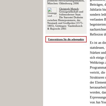
politische Herrschaftslegitimation,
München: Oldenbourg 2006
Beiträgen, 
Christoph Motsch
:
Jubilarin bi
Grenzgesellschaft und
sondern led
frühmoderner Staat.
Die Starostei Draheim
verfassten 
zwischen Hinterpommern, der
Neumark und Großpolen (1575-
begeisterten
1805), Göttingen: Vandenhoeck
& Ruprecht 2001
nachzeichne
Reflexion ü
Unterstützen Sie die sehepunkte
Es ist an di
stattdessen
Stärken und
sich einige
Weltkriegs a
Programmati
vertritt, d
Strukturen 
der Element
herausarbeit
worden, das
Erpressunge
von Jun Yos