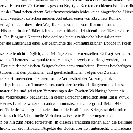
der zu Ehren des 70. Geburtstages von Krystyna Kersten erschienen ist. Über di
etet der Band neben einem Schriftenverzeichnis leider keine biografische Skizze
iglich versteckt zwischen anderen Aufsätzen einen von Zbigniew Romek
Beitrag, in dem dieser den Weg Kerstens von der vom Kommunismus
 Historikerin der 1950er-Jahre zu der kritischen Dissidentin der 1980er-Jahre
t. Die Biografie Kerstens böte darüber hinaus zahlreiche Materialien zur
ber die Entstehung einer Zeitgeschichte der kommunistischen Epoche in Polen.
eser Stelle nicht möglich, alle Beiträge einzeln vorzustellen. Gefragt werden sol
, welche Themenschwerpunkte und Herangehensweisen verfolgt werden, um
 Defizite der polnischen Zeitgeschichte herauszuarbeiten. Erstens beschäftigen
 Autoren mit den politischen und gesellschaftlichen Folgen des Zweiten
ls konstituierenden Faktoren für die Verfasstheit der Volksrepublik.
sch geht dem Jan Tomasz Gross nach, der bereits seit längerem die These
ie materiellen und geistigen Verwüstungen des Zweiten Weltkriegs hätten die
der Volksrepublik begünstigt. In dieser Forschungstradition steht Rafał Wnuk,
e eines Banditenwesens im antikommunistischen Untergrund 1945-1947
et: Teile des Untergrunds seien durch die Realität des Krieges so deformiert
s sie nach 1945 kriminelle Verhaltensweisen wie Plünderungen und
n bis hin zum Mord fortsetzten. In diesem Paradigma stehen auch die Beiträge
hioka, der die nationalen Aspekte der Bodenreformen untersucht, und Tadeusz