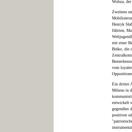
Wolsza, der
Zweitens un
Mobilisieru
Henryk Słab
führten, Ma
Weltjugendf
mit einer B
Bińko, die 
Zentralkomi
Bemerkenswe
vom loyalen
Oppositione
Ein dritter 
Milieus in 
kommunistis
entwickelt 
gegenüber d
positiven o
"patriotisch
instrumenta