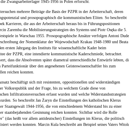
 die Zwangsarbeiterlager 1945-1956 in Polen erforscht.
tersuchen mehrere Beiträge die Basis der PZPR in der Arbeiterschaft, deren
ngspotenzial und prosopographisch die kommunistischen Eliten. So beschreibt
ek Karrieren, die aus der Arbeiterschaft heraus bis in Führungspositionen
rcin Zaremba die Mobilisierungsstrategien des Systems und Piotr Osęka die 5.
estspiele in Warschau 1955. Prosopographische Ansätze verfolgen Antoni Dud
eschreibung der Nomenklatur der Wojewodschaft Krakau 1948-1980 und Beata
den ersten Jahrgang des Instituts für wissenschaftliche Kader beim
tee der PZPR, eine intendierte kommunistische Kaderschmiede, betrachtet.
rt, dass die Absolventen später diametral unterschiedliche Entwürfe lebten, di
 Parteifunktionär über den angesehenen Geisteswissenschaftler bis zum
llen reichen konnten.
Ansatz beschäftigt sich mit resistenten, oppositionellen und widerständigen
der Volksrepublik und der Frage, bis zu welchem Grade diese von
chen Infiltrationsversuchen erfasst wurden und welche Widerstandsstrategien
wurden. So beschreibt Jan Żaryn die Einstellungen des katholischen Klerus
er Staatsgewalt 1944-1956, die von entschiedenem Widerstand bis zu einer
der staatsbejahenden Gesinnung reichen konnten. Sichtbar wird die Rolle
er" (das heißt vor allem antideutscher) Einstellungen im Klerus, die politisch
lisiert werden konnten. Marcin Kula beschreibt am Beispiel seines Vaters Witol