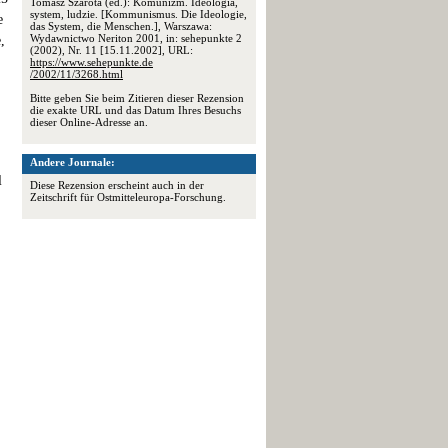
Tomasz Szarota (ed.): Komunizm. Ideologia,
system, ludzie. [Kommunismus. Die Ideologie,
e
das System, die Menschen.], Warszawa:
Wydawnictwo Neriton 2001, in: sehepunkte 2
,
(2002), Nr. 11 [15.11.2002], URL:
https://www.sehepunkte.de
/2002/11/3268.html
Bitte geben Sie beim Zitieren dieser Rezension
die exakte URL und das Datum Ihres Besuchs
dieser Online-Adresse an.
Andere Journale:
l
Diese Rezension erscheint auch in der
Zeitschrift für Ostmitteleuropa-Forschung.