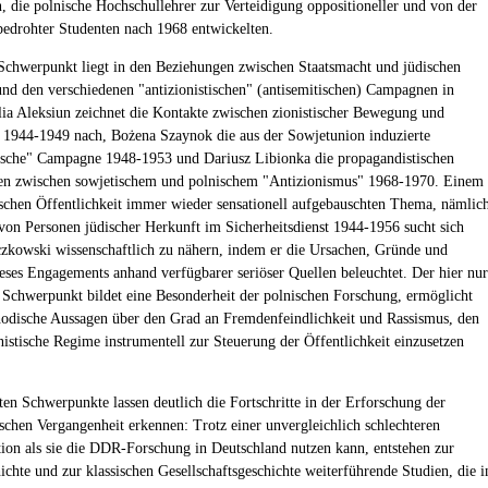
n, die polnische Hochschullehrer zur Verteidigung oppositioneller und von der
bedrohter Studenten nach 1968 entwickelten.
 Schwerpunkt liegt in den Beziehungen zwischen Staatsmacht und jüdischen
nd den verschiedenen "antizionistischen" (antisemitischen) Campagnen in
lia Aleksiun zeichnet die Kontakte zwischen zionistischer Bewegung und
 1944-1949 nach, Bożena Szaynok die aus der Sowjetunion induzierte
tische" Campagne 1948-1953 und Dariusz Libionka die propagandistischen
en zwischen sowjetischem und polnischem "Antizionismus" 1968-1970. Einem
ischen Öffentlichkeit immer wieder sensationell aufgebauschten Thema, nämlic
von Personen jüdischer Herkunft im Sicherheitsdienst 1944-1956 sucht sich
zkowski wissenschaftlich zu nähern, indem er die Ursachen, Gründe und
ses Engagements anhand verfügbarer seriöser Quellen beleuchtet. Der hier nur
 Schwerpunkt bildet eine Besonderheit der polnischen Forschung, ermöglicht
odische Aussagen über den Grad an Fremdenfeindlichkeit und Rassismus, den
stische Regime instrumentell zur Steuerung der Öffentlichkeit einzusetzen
rten Schwerpunkte lassen deutlich die Fortschritte in der Erforschung der
chen Vergangenheit erkennen: Trotz einer unvergleichlich schlechteren
tion als sie die DDR-Forschung in Deutschland nutzen kann, entstehen zur
ichte und zur klassischen Gesellschaftsgeschichte weiterführende Studien, die i