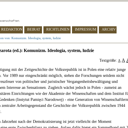
REDAKTION
BEIRAT
RICHTLINIEN
IMPRESSUM
ARCHIV
ion von: Komunizm. Ideologia, system, ludzie
arota (ed.): Komunizm. Ideologia, system, ludzie
A
Textgröße:
A
igung mit der Zeitgeschichte der Volksrepublik ist in Polen eine relativ junge
in. Vor 1989 nur eingeschränkt möglich, stehen die Forschungen seitdem nicht
reuzfeuer von politischer und juristischer Vergangenheitsbewältigung und
chem Interesse an Sensationen. Zugleich wächst jedoch in Polen - zumeist an
sitären Einrichtungen wie der Akademie der Wissenschaften und dem Institut f
Gedenken (Instytut Pamięci Narodowej) - eine Generation von Wissenschaftlern
n zentraler Arbeitsgegenstand die Geschichte der Volksrepublik zwischen 1944
t.
n Jahrzehnt nach der Demokratisierung ist jetzt vielleicht der Moment
ine erste Zwischenbilanz zu ziehen. Anlass dafür bietet ein Sammelband mit 