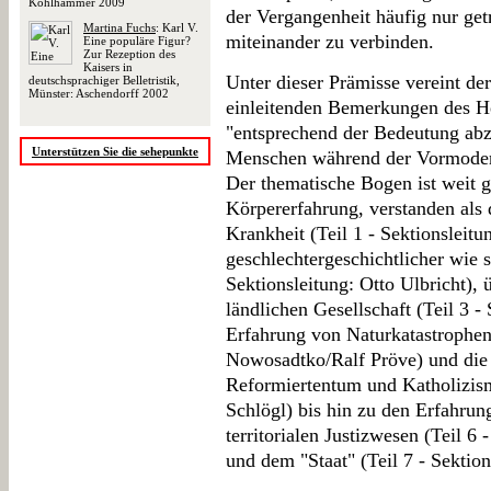
Kohlhammer 2009
der Vergangenheit häufig nur g
Martina Fuchs
: Karl V.
miteinander zu verbinden.
Eine populäre Figur?
Zur Rezeption des
Kaisers in
Unter dieser Prämisse vereint de
deutschsprachiger Belletristik,
Münster: Aschendorff 2002
einleitenden Bemerkungen des He
"entsprechend der Bedeutung abzub
Unterstützen Sie die sehepunkte
Menschen während der Vormodern
Der thematische Bogen ist weit g
Körpererfahrung, verstanden als
Krankheit (Teil 1 - Sektionsleitun
geschlechtergeschichtlicher wie s
Sektionsleitung: Otto Ulbricht), 
ländlichen Gesellschaft (Teil 3 - 
Erfahrung von Naturkatastrophen (
Nowosadtko/Ralf Pröve) und die 
Reformiertentum und Katholizismu
Schlögl) bis hin zu den Erfahru
territorialen Justizwesen (Teil 6
und dem "Staat" (Teil 7 - Sektion