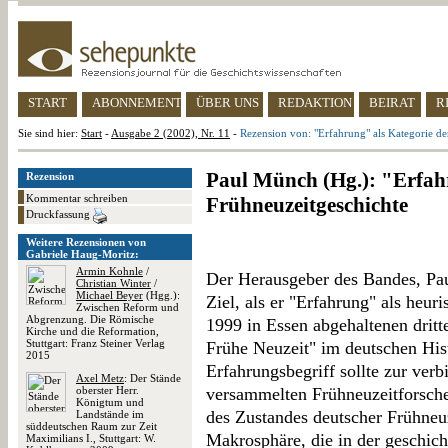
START
ABONNEMENT
ÜBER UNS
REDAKTION
BEIRAT
R
Sie sind hier:
Start
-
Ausgabe 2 (2002), Nr. 11
-
Rezension von: "Erfahrung" als Kategorie de
Paul Münch (Hg.): "Erfah
Rezension
Kommentar schreiben
Frühneuzeitgeschichte
Druckfassung
Weitere Rezensionen von
Gabriele Haug-Moritz:
Armin Kohnle
/
Der Herausgeber des Bandes, Pau
Christian Winter
/
Michael Beyer
(Hgg.):
Ziel, als er "Erfahrung" als heur
Zwischen Reform und
Abgrenzung. Die Römische
1999 in Essen abgehaltenen drit
Kirche und die Reformation,
Stuttgart: Franz Steiner Verlag
Frühe Neuzeit" im deutschen His
2015
Erfahrungsbegriff sollte zur ve
Axel Metz
: Der Stände
oberster Herr.
versammelten Frühneuzeitforsche
Königtum und
des Zustandes deutscher Frühneu
Landstände im
süddeutschen Raum zur Zeit
Makrosphäre, die in der geschich
Maximilians I., Stuttgart: W.