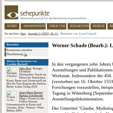
START
ABONNEMENT
ÜBER UNS
REDAKTION
BEIRAT
R
Sie sind hier:
Start
-
Ausgabe 3 (2003), Nr. 11
-
Rezension von: Lucas Cranach
Werner Schade (Bearb.): 
Rezension
Kommentar schreiben
Druckfassung
Weitere Rezensionen von
In den vergangenen zehn Jahren b
Cordula Bischoff:
Silke Herz
: Königin
Ausstellungen und Publikationen
Christiane
Eberhardine. Pracht im
Werkstatt. Insbesondere der 450
Dienst der Staatsraison.
Kunst, Raum und Zeremoniell am
(verstorben am 16. Oktober 155
Hof der Frau Augusts des Starken,
Forschungen vorzustellen, beispie
Berlin: Lukas Verlag 2020
Tagung in Wittenberg (September
Anne-Marie Bonnet
/
Barbara Schellewald
Ausstellungsdokumentation.
(Hgg.): Frauen in der
Frühen Neuzeit.
Lebensentwürfe in Kunst und
Der Untertitel "Glaube, Mytholo
Literatur, Köln / Weimar / Wien:
Böhlau 2004