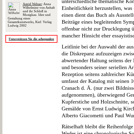
unterschiedliche thematische Ko
Astrid Wehser
: Anna
Einheitlichkeit herzustellen, wa
Wilhelmine von Anhalt
und ihr Schloß in
einen dient das Buch als Ausstel
Mosigkau. Idee und
Gestaltung eines
Beiträge eines begleitenden Sym
Gesamtkunstwerks, Kiel: Verlag
Ludwig 2002
offenbar nicht zur Drucklegung ü
mancher Hinsicht eher essayisti
Unterstützen Sie die sehepunkte
Leitlinie bei der Auswahl der au
die Diskrepanz aufzuzeigen zwisc
abwertender Haltung seitens der
und besonders seiner seriellen A
Rezeption seitens zahlreicher Kü
umfasst der Katalog mit seinen
Cranach d. Ä. (nur zwei Bildniss
aufgenommen), überwiegend Gem
Kupferstiche und Holzschnitte, s
Gemälde von Ernst Ludwig Kirchn
Alberto Giacometti und Paul Wun
Rätselhaft bleibt die Reihenfolg
Weder ist eine chronologische S