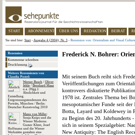
START
ABONNEMENT
ÜBER UNS
REDAKTION
BEIRAT
R
Sie sind hier:
Start
-
Ausgabe 4 (2004), Nr. 3
-
Rezension von: Orientalism and Visual Cultur
Frederick N. Bohrer: Orie
Rezension
Kommentar schreiben
Druckfassung
Weitere Rezensionen von
Mit seinem Buch reiht sich Frede
Claudia Postel:
Werner Busch
/
Oliver
Veröffentlichungen zum Oriental
Jehle
/
Bernhard Maaz
u.a. (Hgg.):
kontrovers diskutierte Publikati
Ähnlichkeit und
Entstellung.
1978 ist. Zentrales Thema bei Bo
Entgrenzungstendenzen des
mesopotamischer Funde seit der 
Porträts, München / Berlin:
Deutscher Kunstverlag 2010
Botta, Layard und Koldewey in F
Manu von Miller
:
zu Beginn des 20. Jahrhunderts 
Sonja Knips und die
Wiener Moderne.
sich in seinem Spezialgebiet: N
Gustav Klimt, Josef
Hoffmann und die Wiener
New Antiquity: The English Rece
Werkstätte gestalten eine