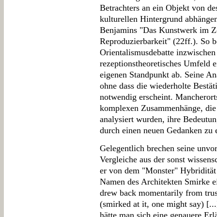
Betrachters an ein Objekt von d
kulturellen Hintergrund abhängen.
Benjamins "Das Kunstwerk im Zei
Reproduzierbarkeit" (22ff.). So be
Orientalismusdebatte inzwischen 
rezeptionstheoretisches Umfeld 
eigenen Standpunkt ab. Seine Ana
ohne dass die wiederholte Bestät
notwendig erscheint. Mancherorts
komplexen Zusammenhänge, die z
analysiert wurden, ihre Bedeutun
durch einen neuen Gedanken zu 
Gelegentlich brechen seine unvo
Vergleiche aus der sonst wissens
er von dem "Monster" Hybridität 
Namen des Architekten Smirke ei
drew back momentarily from trus
(smirked at it, one might say) [..
hätte man sich eine genauere Erl