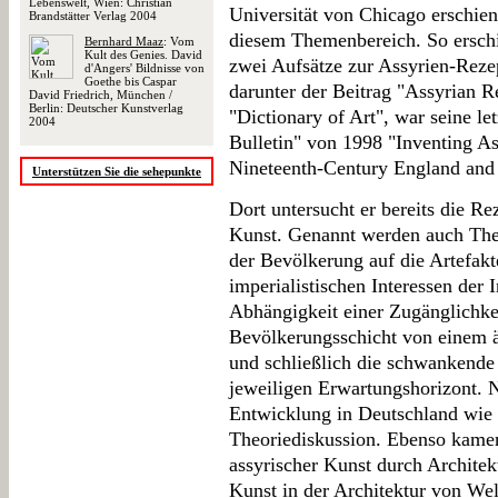
Lebenswelt, Wien: Christian
Universität von Chicago erschien,
Brandstätter Verlag 2004
diesem Themenbereich. So erschie
Bernhard Maaz
: Vom
Kult des Genies. David
zwei Aufsätze zur Assyrien-Reze
d'Angers' Bildnisse von
Goethe bis Caspar
darunter der Beitrag "Assyrian 
David Friedrich, München /
Berlin: Deutscher Kunstverlag
"Dictionary of Art", war seine le
2004
Bulletin" von 1998 "Inventing As
Nineteenth-Century England and 
Unterstützen Sie die sehepunkte
Dort untersucht er bereits die R
Kunst. Genannt werden auch Thes
der Bevölkerung auf die Artefakt
imperialistischen Interessen der 
Abhängigkeit einer Zugänglichkei
Bevölkerungsschicht von einem äs
und schließlich die schwankende
jeweiligen Erwartungshorizont. N
Entwicklung in Deutschland wie 
Theoriediskussion. Ebenso kame
assyrischer Kunst durch Architek
Kunst in der Architektur von We