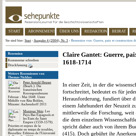
START
ABONNEMENT
ÜBER UNS
REDAKTION
BEIRAT
R
Sie sind hier:
Start
-
Ausgabe 4 (2004), Nr. 3
-
Rezension von: Guerre, paix et construction 
Claire Gantet: Guerre, paix
Rezension
Kommentar schreiben
1618-1714
Druckfassung
Weitere Rezensionen von
Thomas Nicklas:
Peter Arnold Heuser
In einer Zeit, in der die wissen
(Bearb.): Die
französischen
fortschreitet, bedeutet es für jed
Korrespondenzen
Februar - Mai 1648. Unter
Herausforderung, fundiert über d
Mithilfe von Rita Bohlen,
Münster: Aschendorff 2011
einem Jahrhundert der Neuzeit zu 
Monique Weis
: Les
mittlerweile die Forschung, weit
Pays-Bas Espagnols et
les Etats du Saint
die dem einzelnen Wissenschaftler
Empire (1559-1579).
spricht daher auch von ihrem Buc
Priorites et enjeux de la
diplomatie en temps de troubles,
(415). Doch gebührt ihr Anerken
Bruxelles: Editions de l'Université