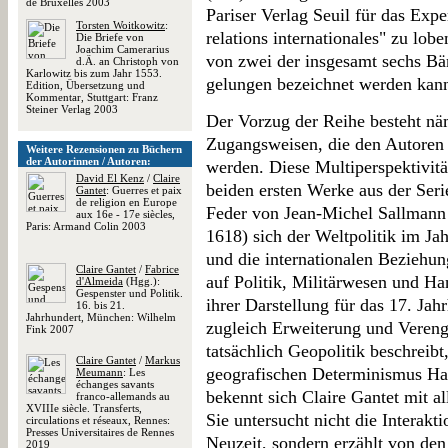
de Bruxelles 2003
Pariser Verlag Seuil für das Expe
Torsten Woitkowitz
:
relations internationales" zu lob
Die Briefe von
Joachim Camerarius
von zwei der insgesamt sechs Bän
d.Ä. an Christoph von
Karlowitz bis zum Jahr 1553.
gelungen bezeichnet werden kan
Edition, Übersetzung und
Kommentar, Stuttgart: Franz
Steiner Verlag 2003
Der Vorzug der Reihe besteht näml
Zugangsweisen, die den Autoren 
Weitere Rezensionen zu Büchern
der Autorinnen / Autoren:
werden. Diese Multiperspektivitä
David El Kenz
/
Claire
beiden ersten Werke aus der Seri
Gantet
: Guerres et paix
de religion en Europe
Feder von Jean-Michel Sallmann 
aux 16e - 17e siècles,
Paris: Armand Colin 2003
1618) sich der Weltpolitik im J
und die internationalen Beziehu
Claire Gantet
/
Fabrice
auf Politik, Militärwesen und Han
d'Almeida
(Hgg.):
Gespenster und Politik.
ihrer Darstellung für das 17. Ja
16. bis 21.
Jahrhundert, München: Wilhelm
zugleich Erweiterung und Veren
Fink 2007
tatsächlich Geopolitik beschreibt
Claire Gantet
/
Markus
geografischen Determinismus Hau
Meumann
: Les
échanges savants
bekennt sich Claire Gantet mit a
franco-allemands au
XVIIIe siècle. Transferts,
Sie untersucht nicht die Interakt
circulations et réseaux, Rennes:
Presses Universitaires de Rennes
Neuzeit, sondern erzählt von de
2019