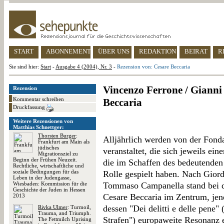
START
ABONNEMENT
ÜBER UNS
REDAKTION
BEIRAT
R
Sie sind hier:
Start
-
Ausgabe 4 (2004), Nr. 3
-
Rezension von: Cesare Beccaria
Vincenzo Ferrone / Gianni 
Rezension
Kommentar schreiben
Beccaria
Druckfassung
Weitere Rezensionen von
Matthias Schnettger:
Thorsten Burger
:
Alljährlich werden von der Fond
Frankfurt am Main als
jüdisches
veranstaltet, die sich jeweils ei
Migrationsziel zu
Beginn der Frühen Neu­­­zeit.
die im Schaffen des bedeutenden 
Rechtliche, wirtschaftliche und
soziale Bedingungen für das
Rolle gespielt haben. Nach Gio
Leben in der Judengasse,
Wiesbaden: Kommission für die
Tommaso Campanella stand bei de
Geschichte der Juden in Hessen
Cesare Beccaria im Zentrum, jene
2013
dessen "Dei delitti e delle pene
Rivka Ulmer
: Turmoil,
Trauma, and Triumph.
Strafen") europaweite Resonanz e
The Fettmilch Uprising