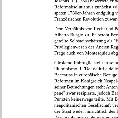
Josephs II. (1780) bewertete er 
Reformabsolutismus zunächst wied
späten 1780er-Jahren endgültig 
Französischen Revolution zuwand
Dem Verhältnis von Recht und Po
Alberto Burgio zu. Er betont Bec
geteilte Selbsteinschätzung als "f
Privilegienwesen des Ancien Régi
Frage auch von Montesquieu abgr
Girolamo Imbruglia stellt in sei
illuminismo. Il 'Dei delitti e del
Beccarias in europäische Bezüge, 
Reformen im Königreich Neapel-S
seiner Betrachtungen steht Antoni
pene" zwar rezipierte, jedoch Be
Punkten keineswegs teilte. Mit Bl
neapolitanischen Gesellschaft ver
der Staat weder hinsichtlich des
Beschränkungen unterworfen sei