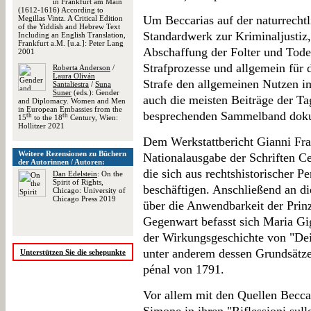
in Frankfurt am Main
(1612-1616) According to
Um Beccarias auf der naturrechtl
Megillas Vintz. A Critical Edition
of the Yiddish and Hebrew Text
Standardwerk zur Kriminaljustiz,
Including an English Translation,
Frankfurt a.M. [u.a.]: Peter Lang
Abschaffung der Folter und Todes
2001
Strafprozesse und allgemein für 
Roberta Anderson
/
Laura Oliván
Strafe den allgemeinen Nutzen im
Santaliestra
/
Suna
Suner
(eds.): Gender
auch die meisten Beiträge der T
and Diplomacy. Women and Men
in European Embassies from the
besprechenden Sammelband doku
th
th
15
to the 18
Century, Wien:
Hollitzer 2021
Dem Werkstattbericht Gianni Fra
Weitere Rezensionen zu Büchern
Nationalausgabe der Schriften Ce
der Autorinnen / Autoren:
die sich aus rechtshistorischer P
Dan Edelstein
: On the
Spirit of Rights,
beschäftigen. Anschließend an d
Chicago: University of
Chicago Press 2019
über die Anwendbarkeit der Prinz
Gegenwart befasst sich Maria Gig
der Wirkungsgeschichte von "Dei 
unter anderem dessen Grundsätze
Unterstützen Sie die sehepunkte
pénal von 1791.
Vor allem mit den Quellen Beccar