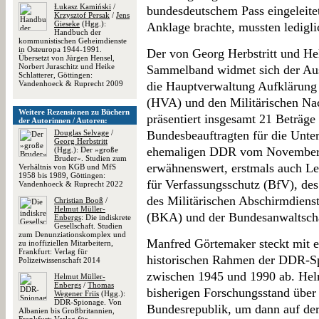
Łukasz Kamiński
/
bundesdeutschem Pass eingeleitet
Krzysztof Persak
/
Jens
Gieseke
(Hgg.):
Anklage brachte, mussten ledigli
Handbuch der
kommunistischen Geheimdienste
in Osteuropa 1944-1991.
Der von Georg Herbstritt und He
Übersetzt von Jürgen Hensel,
Norbert Juraschitz und Heike
Sammelband widmet sich der Au
Schlatterer, Göttingen:
Vandenhoeck & Ruprecht 2009
die Hauptverwaltung Aufklärung d
(HVA) und den Militärischen Na
Weitere Rezensionen zu Büchern
präsentiert insgesamt 21 Beträge
der Autorinnen / Autoren:
Douglas Selvage
/
Bundesbeauftragten für die Unter
Georg Herbstritt
ehemaligen DDR vom November 20
(Hgg.): Der »große
Bruder«. Studien zum
erwähnenswert, erstmals auch Le
Verhältnis von KGB und MfS
1958 bis 1989, Göttingen:
für Verfassungsschutz (BfV), de
Vandenhoeck & Ruprecht 2022
des Militärischen Abschirmdien
Christian Booß
/
Helmut Müller-
(BKA) und der Bundesanwaltschaf
Enbergs
: Die indiskrete
Gesellschaft. Studien
zum Denunziationskomplex und
Manfred Görtemaker steckt mit e
zu inoffiziellen Mitarbeitern,
Frankfurt: Verlag für
historischen Rahmen der DDR-Sp
Polizeiwissenschaft 2014
zwischen 1945 und 1990 ab. Helm
Helmut Müller-
Enbergs
/
Thomas
bisherigen Forschungsstand über
Wegener Friis
(Hgg.):
DDR-Spionage. Von
Bundesrepublik, um dann auf de
Albanien bis Großbritannien,