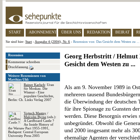
START
ABONNEMENT
ÜBER UNS
REDAKTION
BEIRAT
R
Sie sind hier:
Start
-
Ausgabe 4 (2004), Nr. 6
-
Rezension von: Das Gesicht dem Westen zu ...
Georg Herbstritt / Helmut
Rezension
Kommentar schreiben
Gesicht dem Westen zu ...
Druckfassung
Weitere Rezensionen von
Matthias Uhl:
Rainer Karlsch
: Uran
Als am 9. November 1989 in Ost-
für Moskau. Die
Wismut - Eine
mehreren tausend Bundesbürgern d
populäre Geschichte,
Berlin: Ch. Links Verlag 2007
die Überwindung der deutschen Te
für ihre Spionage zu Gunsten d
Vojtech Mastny
/
werden. Diese Besorgnis erwies 
Malcolm Byrne
(eds.):
A Cardboard Castle ?
unbegründet. Obwohl die Genera
An Inside History of
the Warsaw Pact 1955-1991,
und 2000 insgesamt mehr als 300
Budapest: Central European
University Press 2005
ehemalige Agenten der verschie