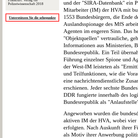
Frankfurt: Verlag für
und der "SIRA-Datenbank" ein Pr
Polizeiwissenschaft 2018
Mitarbeiter (IM) der HVA mit bu
1553 Bundesbürgern, die Ende de
Unterstützen Sie die sehepunkte
Auslandsspionage des MfS arbeit
Agenten im engeren Sinn. Das hei
"Objektquellen" vertrauliche, g
Informationen aus Ministerien, 
Bundesrepublik. Ein Teil übernah
Führung einzelner Spione und A
der West-IM leisteten als "Ermitt
und Teilfunktionen, wie die Vora
eine nachrichtendienstliche Zus
erschienen. Jeder sechste Bundes
DDR fungierte innerhalb des logi
Bundesrepublik als "Anlaufstelle
Angeworben wurden die bundesde
aktiven IM der HVA, wobei vier
erfolgten. Nach Auskunft ihrer F
als Motiv ihrer Anwerbung polit