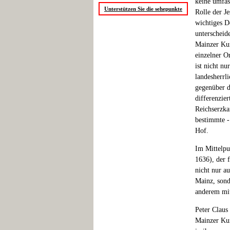
keine umfas
Unterstützen Sie die sehepunkte
Rolle der Je
wichtiges D
unterscheide
Mainzer Kur
einzelner O
ist nicht n
landesherrl
gegenüber d
differenzie
Reichserzka
bestimmte -
Hof.
Im Mittelpu
1636), der 
nicht nur a
Mainz, sond
anderem mit
Peter Claus
Mainzer Kur