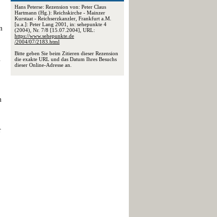
Hans Peterse: Rezension von: Peter Claus
Hartmann (Hg.): Reichskirche - Mainzer
Kurstaat - Reichserzkanzler, Frankfurt a.M.
[u.a.]: Peter Lang 2001, in: sehepunkte 4
n
(2004), Nr. 7/8 [15.07.2004], URL:
https://www.sehepunkte.de
/2004/07/2183.html
Bitte geben Sie beim Zitieren dieser Rezension
n
die exakte URL und das Datum Ihres Besuchs
dieser Online-Adresse an.
n
r