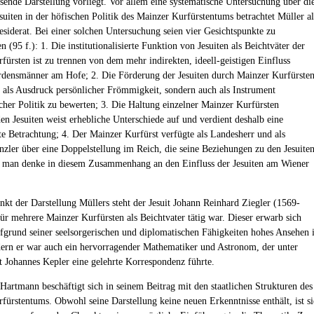
sende Darstellung vorliegt. Vor allem eine systematische Untersuchung über di
suiten in der höfischen Politik des Mainzer Kurfürstentums betrachtet Müller al
esiderat. Bei einer solchen Untersuchung seien vier Gesichtspunkte zu
n (95 f.): 1. Die institutionalisierte Funktion von Jesuiten als Beichtväter der
fürsten ist zu trennen von dem mehr indirekten, ideell-geistigen Einfluss
rdensmänner am Hofe; 2. Die Förderung der Jesuiten durch Mainzer Kurfürste
ur als Ausdruck persönlicher Frömmigkeit, sondern auch als Instrument
icher Politik zu bewerten; 3. Die Haltung einzelner Mainzer Kurfürsten
en Jesuiten weist erhebliche Unterschiede auf und verdient deshalb eine
rte Betrachtung; 4. Der Mainzer Kurfürst verfügte als Landesherr und als
nzler über eine Doppelstellung im Reich, die seine Beziehungen zu den Jesuite
 man denke in diesem Zusammenhang an den Einfluss der Jesuiten am Wiener
nkt der Darstellung Müllers steht der Jesuit Johann Reinhard Ziegler (1569-
für mehrere Mainzer Kurfürsten als Beichtvater tätig war. Dieser erwarb sich
ufgrund seiner seelsorgerischen und diplomatischen Fähigkeiten hohes Ansehen 
ern er war auch ein hervorragender Mathematiker und Astronom, der unter
 Johannes Kepler eine gelehrte Korrespondenz führte.
 Hartmann beschäftigt sich in seinem Beitrag mit den staatlichen Strukturen des
fürstentums. Obwohl seine Darstellung keine neuen Erkenntnisse enthält, ist si