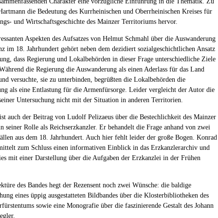
sammenfassenden Charakter eine vorzügliche Einführung in die Thematik. Zu
Hartmann die Bedeutung des Kurrheinischen und Oberrheinischen Kreises für
ungs- und Wirtschaftsgeschichte des Mainzer Territoriums hervor.
ressanten Aspekten des Aufsatzes von Helmut Schmahl über die Auswanderung
z im 18. Jahrhundert gehört neben dem dezidiert sozialgeschichtlichen Ansatz
llung, dass Regierung und Lokalbehörden in dieser Frage unterschiedliche Ziele
 Während die Regierung die Auswanderung als einen Aderlass für das Land
 und versuchte, sie zu unterbinden, begrüßten die Lokalbehörden die
g als eine Entlastung für die Armenfürsorge. Leider vergleicht der Autor die
seiner Untersuchung nicht mit der Situation in anderen Territorien.
ist auch der Beitrag von Ludolf Pelizaeus über die Bestechlichkeit des Mainzer
in seiner Rolle als Reichserzkanzler. Er behandelt die Frage anhand von zwei
ällen aus dem 18. Jahrhundert. Auch hier fehlt leider der große Bogen. Konrad
ttelt zum Schluss einen informativen Einblick in das Erzkanzlerarchiv und
ies mit einer Darstellung über die Aufgaben der Erzkanzlei in der Frühen
ktüre des Bandes hegt der Rezensent noch zwei Wünsche: die baldige
chung eines üppig ausgestatteten Bildbandes über die Klosterbibliotheken des
fürstentums sowie eine Monografie über die faszinierende Gestalt des Johann
egler.