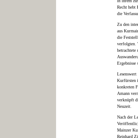
in ihrem zu
Recht hebt 
die Verfass
Zu den inte
aus Kurmain
die Festste
verfolgten.
betrachtete
Auswanderun
Ergebnisse 
Lesenswert 
Kurfürsten 
konkreten F
Amann vermi
verknüpft d
Neuzeit.
Nach der Le
Veröffentli
Mainzer Kur
Reinhard Zi