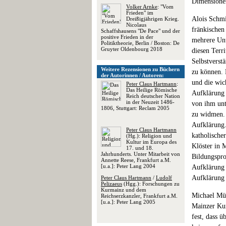
Dimensionen
Volker Arnke
: "Vom
Frieden" im
Alois Schmi
Dreißigjährigen Krieg.
Nicolaus
fränkischen
Schaffshausens "De Pace" und der
positive Frieden in der
mehrere Unt
Politiktheorie, Berlin / Boston: De
Gruyter Oldenbourg 2018
diesen Terri
Selbstverst
Weitere Rezensionen zu Büchern
zu können. 
der Autorinnen / Autoren:
und die wic
Peter Claus Hartmann
:
Das Heilige Römische
Aufklärung 
Reich deutscher Nation
in der Neuzeit 1486-
von ihm unt
1806, Stuttgart: Reclam 2005
zu widmen. 
Aufklärung.
Peter Claus Hartmann
katholische
(Hg.): Religion und
Kultur im Europa des
Klöster in 
17. und 18.
Jahrhunderts. Unter Mitarbeit von
Bildungspro
Annette Reese, Frankfurt a.M.
[u.a.]: Peter Lang 2004
Aufklärung 
Aufklärung 
Peter Claus Hartmann
/
Ludolf
Pelizaeus
(Hgg.): Forschungen zu
Kurmainz und dem
Michael Mül
Reichserzkanzler, Frankfurt a.M.
[u.a.]: Peter Lang 2005
Mainzer Kur
fest, dass 