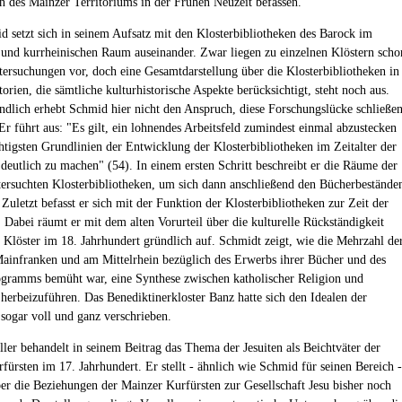
 des Mainzer Territoriums in der Frühen Neuzeit befassen.
d setzt sich in seinem Aufsatz mit den Klosterbibliotheken des Barock im
 und kurrheinischen Raum auseinander. Zwar liegen zu einzelnen Klöstern scho
ersuchungen vor, doch eine Gesamtdarstellung über die Klosterbibliotheken in
torien, die sämtliche kulturhistorische Aspekte berücksichtigt, steht noch aus.
ändlich erhebt Schmid hier nicht den Anspruch, diese Forschungslücke schließe
Er führt aus: "Es gilt, ein lohnendes Arbeitsfeld zumindest einmal abzustecken
htigsten Grundlinien der Entwicklung der Klosterbibliotheken im Zeitalter der
deutlich zu machen" (54). In einem ersten Schritt beschreibt er die Räume der
ersuchten Klosterbibliotheken, um sich dann anschließend den Bücherbestände
Zuletzt befasst er sich mit der Funktion der Klosterbibliotheken zur Zeit der
 Dabei räumt er mit dem alten Vorurteil über die kulturelle Rückständigkeit
r Klöster im 18. Jahrhundert gründlich auf. Schmidt zeigt, wie die Mehrzahl de
Mainfranken und am Mittelrhein bezüglich des Erwerbs ihrer Bücher und des
gramms bemüht war, eine Synthese zwischen katholischer Religion und
herbeizuführen. Das Benediktinerkloster Banz hatte sich den Idealen der
sogar voll und ganz verschrieben.
ler behandelt in seinem Beitrag das Thema der Jesuiten als Beichtväter der
fürsten im 17. Jahrhundert. Er stellt - ähnlich wie Schmid für seinen Bereich -
über die Beziehungen der Mainzer Kurfürsten zur Gesellschaft Jesu bisher noch