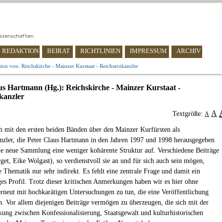
REDAKTION
BEIRAT
RICHTLINIEN
IMPRESSUM
ARCHIV
ion von: Reichskirche - Mainzer Kurstaat - Reichserzkanzler
us Hartmann (Hg.): Reichskirche - Mainzer Kurstaat -
kanzler
A
Textgröße:
A
h mit den ersten beiden Bänden über den Mainzer Kurfürsten als
nzler, die Peter Claus Hartmann in den Jahren 1997 und 1998 herausgegeben
die neue Sammlung eine weniger kohärente Struktur auf. Verschiedene Beiträge
get, Eike Wolgast), so verdienstvoll sie an und für sich auch sein mögen,
e Thematik nur sehr indirekt. Es fehlt eine zentrale Frage und damit ein
ges Profil. Trotz dieser kritischen Anmerkungen haben wir es hier ohne
neut mit hochkarätigen Untersuchungen zu tun, die eine Veröffentlichung
en. Vor allem diejenigen Beiträge vermögen zu überzeugen, die sich mit der
ung zwischen Konfessionalisierung, Staatsgewalt und kulturhistorischen