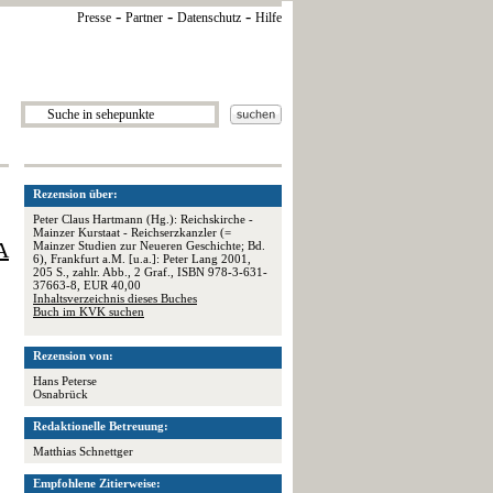
-
-
-
Presse
Partner
Datenschutz
Hilfe
Rezension über:
Peter Claus Hartmann (Hg.): Reichskirche -
Mainzer Kurstaat - Reichserzkanzler (=
A
Mainzer Studien zur Neueren Geschichte; Bd.
6), Frankfurt a.M. [u.a.]: Peter Lang 2001,
205 S., zahlr. Abb., 2 Graf., ISBN 978-3-631-
37663-8, EUR 40,00
Inhaltsverzeichnis dieses Buches
Buch im KVK suchen
Rezension von:
Hans Peterse
Osnabrück
Redaktionelle Betreuung:
Matthias Schnettger
Empfohlene Zitierweise: