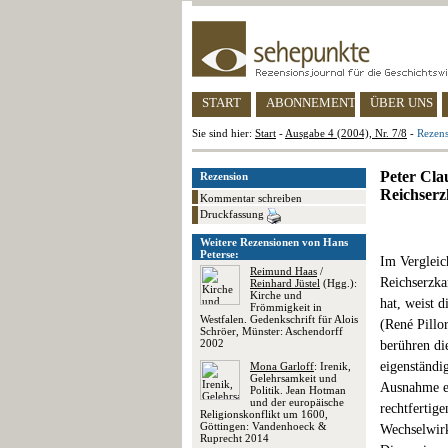
START
ABONNEMENT
ÜBER UNS
Sie sind hier:
Start
-
Ausgabe 4 (2004), Nr. 7/8
-
Rezens
Peter Cla
Rezension
Reichserz
Kommentar schreiben
Druckfassung
Weitere Rezensionen von Hans
Peterse:
Im Vergleic
Reimund Haas
/
Reichserzka
Reinhard Jüstel
(Hgg.):
Kirche und
hat, weist 
Frömmigkeit in
Westfalen. Gedenkschrift für Alois
(René Pillor
Schröer, Münster: Aschendorff
2002
berühren di
eigenständi
Mona Garloff
: Irenik,
Gelehrsamkeit und
Ausnahme er
Politik. Jean Hotman
und der europäische
rechtfertig
Religionskonflikt um 1600,
Göttingen: Vandenhoeck &
Wechselwirk
Ruprecht 2014