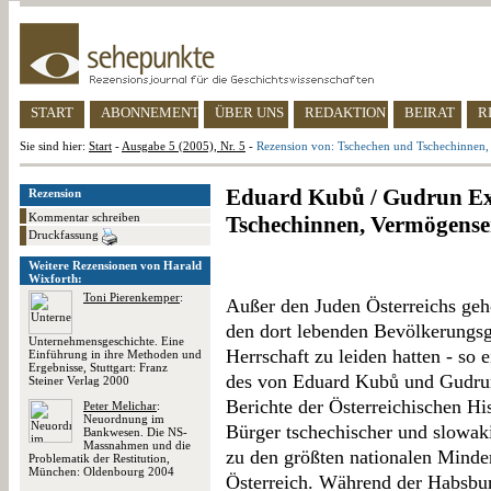
START
ABONNEMENT
ÜBER UNS
REDAKTION
BEIRAT
R
Sie sind hier:
Start
-
Ausgabe 5 (2005), Nr. 5
-
Rezension von: Tschechen und Tschechinnen,
Eduard Kubů / Gudrun Ex
Rezension
Kommentar schreiben
Tschechinnen, Vermögense
Druckfassung
Weitere Rezensionen von Harald
Wixforth:
Toni Pierenkemper
:
Außer den Juden Österreichs ge
den dort lebenden Bevölkerungsg
Unternehmensgeschichte. Eine
Herrschaft zu leiden hatten - so 
Einführung in ihre Methoden und
Ergebnisse, Stuttgart: Franz
des von Eduard Kubů und Gudrun
Steiner Verlag 2000
Berichte der Österreichischen H
Peter Melichar
:
Neuordnung im
Bürger tschechischer und slowakis
Bankwesen. Die NS-
Massnahmen und die
zu den größten nationalen Minder
Problematik der Restitution,
München: Oldenbourg 2004
Österreich. Während der Habsbur