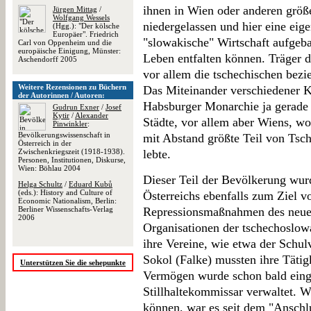
ihnen in Wien oder anderen größ
Jürgen Mittag
/
Wolfgang Wessels
niedergelassen und hier eine eig
(Hgg.): "Der kölsche
Europäer". Friedrich
"slowakische" Wirtschaft aufgeba
Carl von Oppenheim und die
europäische Einigung, Münster:
Leben entfalten können. Träger de
Aschendorff 2005
vor allem die tschechischen bez
Weitere Rezensionen zu Büchern
Das Miteinander verschiedener K
der Autorinnen / Autoren:
Habsburger Monarchie ja gerade
Gudrun Exner
/
Josef
Kytir
/
Alexander
Städte, vor allem aber Wiens, w
Pinwinkler
:
Bevölkerungswissenschaft in
mit Abstand größte Teil von Tsc
Österreich in der
Zwischenkriegszeit (1918-1938).
lebte.
Personen, Institutionen, Diskurse,
Wien: Böhlau 2004
Dieser Teil der Bevölkerung wur
Helga Schultz
/
Eduard Kubů
(eds.): History and Culture of
Österreichs ebenfalls zum Ziel v
Economic Nationalism, Berlin:
Berliner Wissenschafts-Verlag
Repressionsmaßnahmen des neuen 
2006
Organisationen der tschechoslow
ihre Vereine, wie etwa der Schu
Sokol (Falke) mussten ihre Tätigke
Unterstützen Sie die sehepunkte
Vermögen wurde schon bald ein
Stillhaltekommissar verwaltet. 
können, war es seit dem "Anschlu