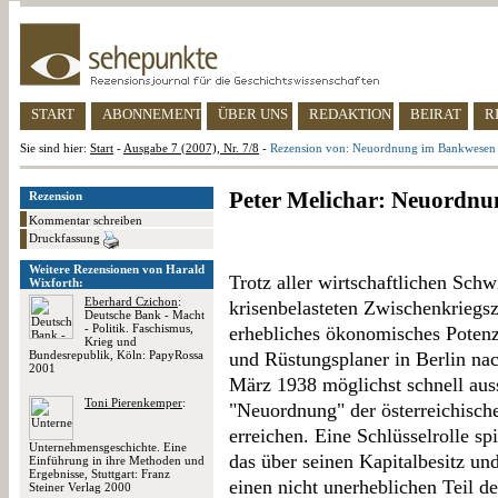
START
ABONNEMENT
ÜBER UNS
REDAKTION
BEIRAT
R
Sie sind hier:
Start
-
Ausgabe 7 (2007), Nr. 7/8
-
Rezension von: Neuordnung im Bankwesen
Peter Melichar: Neuordn
Rezension
Kommentar schreiben
Druckfassung
Weitere Rezensionen von Harald
Trotz aller wirtschaftlichen Sch
Wixforth:
Eberhard Czichon
:
krisenbelasteten Zwischenkriegsz
Deutsche Bank - Macht
- Politik. Faschismus,
erhebliches ökonomisches Potenzi
Krieg und
Bundesrepublik, Köln: PapyRossa
und Rüstungsplaner in Berlin n
2001
März 1938 möglichst schnell au
Toni Pierenkemper
:
"Neuordnung" der österreichische
erreichen. Eine Schlüsselrolle s
Unternehmensgeschichte. Eine
das über seinen Kapitalbesitz un
Einführung in ihre Methoden und
Ergebnisse, Stuttgart: Franz
einen nicht unerheblichen Teil de
Steiner Verlag 2000