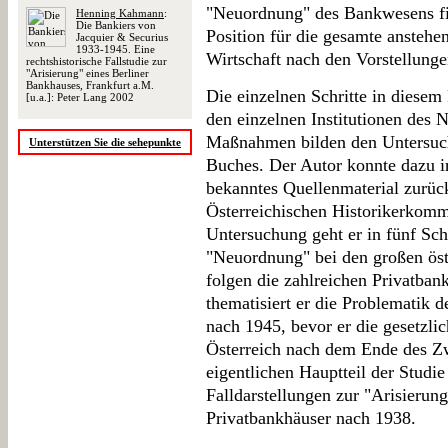
"Neuordnung" des Bankwesens fie
Henning Kahmann
:
Die Bankiers von
Position für die gesamte anstehe
Jacquier & Securius
1933-1945. Eine
Wirtschaft nach den Vorstellung
rechtshistorische Fallstudie zur
"Arisierung" eines Berliner
Bankhauses, Frankfurt a.M.
Die einzelnen Schritte in diesem
[u.a.]: Peter Lang 2002
den einzelnen Institutionen des 
Maßnahmen bilden den Untersuc
Unterstützen Sie die sehepunkte
Buches. Der Autor konnte dazu i
bekanntes Quellenmaterial zurück
Österreichischen Historikerkommi
Untersuchung geht er in fünf Schr
"Neuordnung" bei den großen öst
folgen die zahlreichen Privatbank
thematisiert er die Problematik 
nach 1945, bevor er die gesetzl
Österreich nach dem Ende des Zw
eigentlichen Hauptteil der Studie
Falldarstellungen zur "Arisierun
Privatbankhäuser nach 1938.