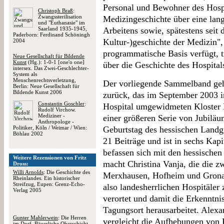
Personal und Bewohner des Hospi
Christoph Braß
:
Zwangssterilisation
Medizingeschichte über eine lang
und "Euthanasie" im
Saarland 1935-1945,
Arbeitens sowie, spätestens seit 
Paderborn: Ferdinand Schöningh
Kultur-)geschichte der Medizin", 
2004
programmatische Basis verfügt, t
Neue Gesellschaft für Bildende
Kunst
(Hg.): 1-0-1 [one'o one]
über die Geschichte des Hospital
intersex. Das Zwei-Geschlechter-
System als
Menschenrechtsverletzung,
Der vorliegende Sammelband geh
Berlin: Neue Gesellschaft für
Bildende Kunst 2006
zurück, das im September 2003 
Constantin Goschler
:
Hospital umgewidmeten Kloster H
Rudolf Virchow.
Mediziner -
einer größeren Serie von Jubilä
Anthropologe -
Politiker, Köln / Weimar / Wien:
Geburtstag des hessischen Landg
Böhlau 2002
21 Beiträge und ist in sechs Kapi
befassen sich mit den hessische
Weitere Rezensionen von Fritz
macht Christina Vanja, die die 
Dross:
Willi Arnolds
: Die Geschichte des
Merxhausen, Hofheim und Gronau 
Rheinlandes. Ein historischer
Streifzug, Eupen: Grenz-Echo-
also landesherrlichen Hospitäler
Verlag 2005
verortet und damit die Erkenntni
Tagungsort herausarbeitet. Alex
Gunter Mahlerwein
: Die Herren
vergleicht die Aufhebungen von 
im Dorf. Bäuerliche Oberschicht