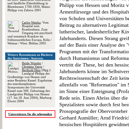
und ländliche Elitenbildung in
Philipp von Hessen und Moritz 
Rheinhessen 1700-1850, Mainz:
Philipp von Zabern 2001
Armenfürsorge und des Hospitalw
von Schulen und Universitäten be
Carlos Watzka
: Vom
Beitrag zu alternativen Legitimat
Hospital zum
Krankenhaus. Zum
lutherischer, landesherrlicher Ki
Umgang mit psychisch
und somatisch Kranken im
Jahrhunderts. Diesen Strang grei
frühneuzeitlichen Europa, Köln /
Weimar / Wien: Böhlau 2005
auf der Basis einer Analyse des 
Programm mit der Transformatio
Weitere Rezensionen zu Büchern
durch Humanismus und Reformati
der Autorinnen / Autoren:
Heide Wunder
/
vertritt die These, bei den hess
Christina Vanja
/
Berthold Hinz
(Hgg.):
Jahrhunderts könne im Selbstvers
Landgraf Philipp der
Großmütige von Hessen und
Rechtswissenschaft der Zeit keine
seine Residenz Kassel. Ergebnisse
allenfalls von "Reformation" im
des interdisziplinären
Symposiums der Universität
im Sinne einer Enteignung (Profa
Kassel zum 500. Geburtstag des
Landgrafen Philipp von Hessen
Rede sein. Einen Abriss über die
(17. bis 18. Juni 2004), Marburg:
Elwert 2004
Spezialisten sowie durch fest bes
Prosopografie der Obervorsteher 
Unterstützen Sie die sehepunkte
Gerhard Aumüller; Arnd Friedrich
hessischen Hospitälern gewidmet