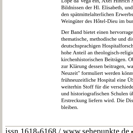
Lope da Vega ein, Axel Hinrich 
Bildnissen der Hl. Elisabeth, un
den spätmittelalterlichen Erwerb
Weingüter des Hôtel-Dieu im bu
Der Band bietet einen hervorrag
thematische, methodische und di
deutschsprachigen Hospitalforsch
hohe Anteil an theologisch-religi
kirchenhistorischen Beiträgen. O
zur Klärung dessen beitragen, wa
Neuzeit" formuliert werden könnt
frühneuzeitliche Hospital eine Üb
weiterhin Stoff für die verschied
und historiografischen Schulen ü
Erstreckung liefern wird. Die Dis
bleiben.
issn 1618-6168 / www.sehepunkte.de