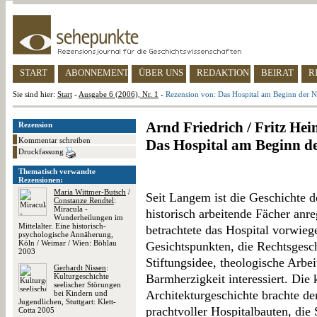
START
ABONNEMENT
ÜBER UNS
REDAKTION
BEIRAT
R
Sie sind hier:
Start
-
Ausgabe 6 (2006), Nr. 1
-
Rezension von: Das Hospital am Beginn der N
Arnd Friedrich / Fritz Hei
Rezension
Kommentar schreiben
Das Hospital am Beginn de
Druckfassung
Thematisch verwandte
Rezensionen:
Maria Wittmer-Butsch
/
Seit Langem ist die Geschichte d
Constanze Rendtel
:
Miracula -
historisch arbeitende Fächer anr
Wunderheilungen im
Mittelalter. Eine historisch-
betrachtete das Hospital vorwiege
psychologische Annäherung,
Köln / Weimar / Wien: Böhlau
Gesichtspunkten, die Rechtsgesch
2003
Stiftungsidee, theologische Arbe
Gerhardt Nissen
:
Kulturgeschichte
Barmherzigkeit interessiert. Die k
seelischer Störungen
Architekturgeschichte brachte de
bei Kindern und
Jugendlichen, Stuttgart: Klett-
prachtvoller Hospitalbauten, die
Cotta 2005