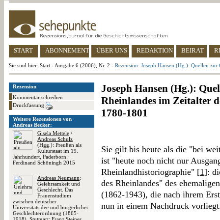
START
ABONNEMENT
ÜBER UNS
REDAKTION
BEIRAT
R
Sie sind hier:
Start
-
Ausgabe 6 (2006), Nr. 2
-
Rezension: Joseph Hansen (Hg.): Quellen zur 
Joseph Hansen (Hg.): Quel
Rezension
Kommentar schreiben
Rheinlandes im Zeitalter 
Druckfassung
1780-1801
Weitere Rezensionen von
Andreas Becker:
Gisela Mettele
/
Andreas Schulz
(Hgg.): Preußen als
Sie gilt bis heute als die "bei 
Kulturstaat im 19.
Jahrhundert, Paderborn:
ist "heute noch nicht nur Ausga
Ferdinand Schöningh 2015
Rheinlandhistoriographie" [
1
]: d
Andreas Neumann
:
des Rheinlandes" des ehemaligen
Gelehrsamkeit und
Geschlecht. Das
(1862-1943), die nach ihrem Ers
Frauenstudium
zwischen deutscher
nun in einem Nachdruck vorliegt
Universitätsidee und bürgerlicher
Geschlechterordnung (1865-
1918), Stuttgart: Franz Steiner