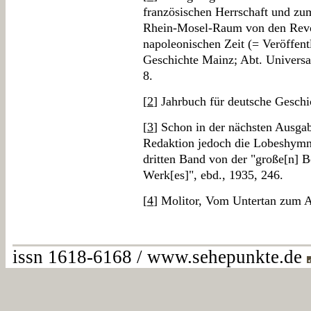
französischen Herrschaft und zu
Rhein-Mosel-Raum von den Revol
napoleonischen Zeit (= Veröffent
Geschichte Mainz; Abt. Universa
8.
[
2
] Jahrbuch für deutsche Geschi
[
3
] Schon in der nächsten Ausga
Redaktion jedoch die Lobeshymn
dritten Band von der "große[n] B
Werk[es]", ebd., 1935, 246.
[
4
] Molitor, Vom Untertan zum A
issn 1618-6168 / www.sehepunkte.de