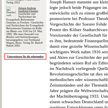
Joseph Hansen stammte aus klein
Verlag 2022
legte jedoch beide Prägungen im
Johann Andreas
Gottfried Charlier
:
entwickelte sich zu einem großbür
Geschichte und
Nachrichten der
promovierte bei Professor Theod
Evangelisch-Reformirten
Gemeine zu Frechen / Geschichte
Vorgeschichte der Soester Fehde
und Nachrichten der Evangelisch-
Reformierten Gemeine zu Kölln
Posten des Kölner Stadtarchivars 
am Rhein von 1545 bis 19. May
1805. Mit einer Auswahl von
Vorsitzender der Gesellschaft fü
Briefen und Aufzeichnungen
herausgegeben von Ferdinand
es ihm, bedeutende Finanzquelle
Magen, Bonn: Verlag Dr. Rudolf
damit eine gezielte Wissenschaft
Habelt 2005
wichtigstes Werk nahm 1916 sein
Unterstützen Sie die sehepunkte
und Akten zur Geschichte der p
begründeten seinen Ruf als Edito
im Nachdruck vorliegende Quelle
Revolutionsgeschichte tat dies ni
methodischen oder wissenschaftl
Zeitumständen und der Thematik
Jahre prägten die Weltwirtschaf
der Machtübertragung 1933. Unt
einem schwachen Deutschland un
positiven Entwicklungen unter fr