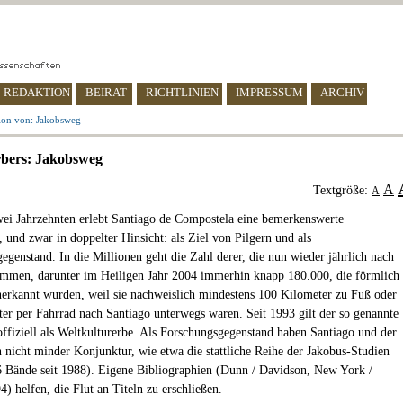
REDAKTION
BEIRAT
RICHTLINIEN
IMPRESSUM
ARCHIV
ion von: Jakobsweg
rbers: Jakobsweg
A
Textgröße:
A
wei Jahrzehnten erlebt Santiago de Compostela eine bemerkenswerte
, und zwar in doppelter Hinsicht: als Ziel von Pilgern und als
egenstand. In die Millionen geht die Zahl derer, die nun wieder jährlich nach
mmen, darunter im Heiligen Jahr 2004 immerhin knapp 180.000, die förmlich
anerkannt wurden, weil sie nachweislich mindestens 100 Kilometer zu Fuß oder
er per Fahrrad nach Santiago unterwegs waren. Seit 1993 gilt der so genannte
ffiziell als Weltkulturerbe. Als Forschungsgegenstand haben Santiago und der
 nicht minder Konjunktur, wie etwa die stattliche Reihe der Jakobus-Studien
6 Bände seit 1988). Eigene Bibliographien (Dunn / Davidson, New York /
) helfen, die Flut an Titeln zu erschließen.