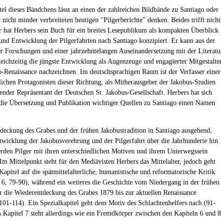
tel dieses Bändchens lässt an einen der zahlreichen Bildbände zu Santiago oder
 nicht minder verbreiteten heutigen "Pilgerberichte" denken. Beides trifft nicht
r hat Herbers sein Buch für ein breites Lesepublikum als kompakten Überblick
und Entwicklung der Pilgerfahrten nach Santiago konzipiert. Er kann aus der
er Forschungen und einer jahrzehntelangen Auseinandersetzung mit der Literatu
leichzeitig die jüngste Entwicklung als Augenzeuge und engagierter Mitgestalte
o-Renaissance nachzeichnen. Im deutschsprachigen Raum ist der Verfasser einer
ichen Protagonisten dieser Richtung, als Mitherausgeber der Jakobus-Studien
render Repräsentant der Deutschen St. Jakobus-Gesellschaft. Herbers hat sich
die Übersetzung und Publikation wichtiger Quellen zu Santiago einen Namen
deckung des Grabes und der frühen Jakobustradition in Santiago ausgehend,
twicklung der Jakobusverehrung und der Pilgerfahrt über die Jahrhunderte hin
erden Pilger mit ihren unterschiedlichen Motiven und ihrem Unterwegssein
 Im Mittelpunkt steht für den Mediävisten Herbers das Mittelalter, jedoch geht
Kapitel auf die spätmittelalterliche, humanistische und reformatorische Kritik
l 6, 79-90), während ein weiteres die Geschichte vom Niedergang in der frühen
r die Wiederentdeckung des Grabes 1879 bis zur aktuellen Renaissance
(101-114). Ein Spezialkapitel geht dem Motiv des Schlachtenhelfers nach (91-
s Kapitel 7 steht allerdings wie ein Fremdkörper zwischen den Kapiteln 6 und 8