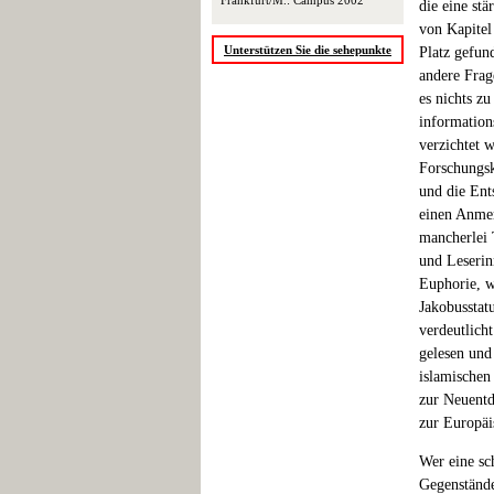
Frankfurt/M.: Campus 2002
die eine stä
von Kapitel 
Unterstützen Sie die sehepunkte
Platz gefun
andere Frag
es nichts zu
information
verzichtet 
Forschungsk
und die Ent
einen Anmer
mancherlei 
und Leserin
Euphorie, w
Jakobusstat
verdeutlich
gelesen und
islamischen
zur Neuentd
zur Europäi
Wer eine sc
Gegenstände