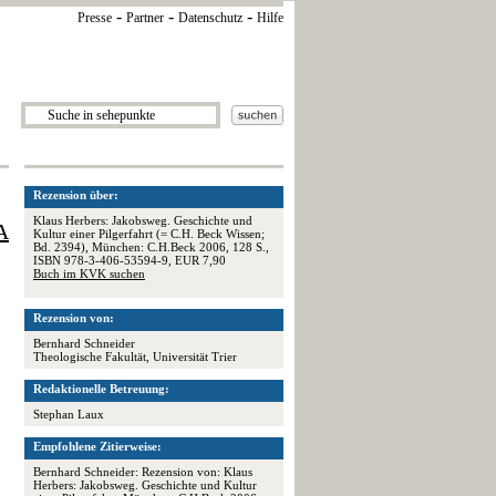
-
-
-
Presse
Partner
Datenschutz
Hilfe
Rezension über:
Klaus Herbers: Jakobsweg. Geschichte und
A
Kultur einer Pilgerfahrt (= C.H. Beck Wissen;
Bd. 2394), München: C.H.Beck 2006, 128 S.,
ISBN 978-3-406-53594-9, EUR 7,90
Buch im KVK suchen
Rezension von:
Bernhard Schneider
Theologische Fakultät, Universität Trier
Redaktionelle Betreuung:
Stephan Laux
Empfohlene Zitierweise:
Bernhard Schneider: Rezension von: Klaus
Herbers: Jakobsweg. Geschichte und Kultur