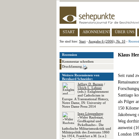
START
ABONNEMENT
ÜBER UNS
Sie sind hier:
Start
-
Ausgabe 6 (2006), Nr. 10
-
Rezens
Klaus He
Rezension
Kommentar schreiben
Druckfassung
Weitere Rezensionen von
Seit rund z
Bernhard Schneider:
Renaissance
Jeffrey D. Burson
/
Ulrich L. Lehner
Forschungsg
(eds.): Enlightenment
Santiago ko
and Catholicism in
Europe. A Transnational History,
als Pilger 
Notre Dame, IN: University of
Notre Dame Press 2014
150 Kilomet
Ingo Löppenberg
:
Jakobsweg o
«Wider Raubstaat,
Weg dorthin
Großkapital und
Pickelhaube». Die
ausweist (1
katholische Militarismuskritik und
Militärpolitik des Zentrums 1860
London 1994
bis 1914, Frankfurt a.M. [u.a.]: