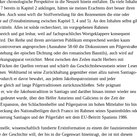
rker chronologische Perspektive in die Neuzeit hinein entfalten. Da viele Inhalt
7 bereits in Kapitel 2 anklingen, hätten sie meines Erachtens dort besser ihren
den. Auch sonst wirft die Stoffverteilung für den Rezensenten die eine oder
e auf (Feinabstimmung zwischen Kapitel 3, 4 und 5). An den Inhalten selbst gi
 rütteln. Alles ist solide recherchiert, im vorgegebenen Rahmen
sreich und gut lesbar, weil auf fachsprachliches Wortgeklappere konsequent
wird. Der Reihe und ihrem anvisierten Publikum entsprechend werden kaum
ontroversen angesprochen (Ausnahme 58-60 die Diskussionen um Pilgerstraße
stehung der epischen Dichtung oder des romanischen Baustils), auch wird auf
kungsapparat verzichtet. Meist zwischen den Zeilen macht Herbers mit
Tücken der Quellen vertraut und schärft das Geschichtsbewusstsein seiner Lese
nen. Wohltuend ist seine Zurückhaltung gegenüber einer allzu naiven Santiago-
odurch er davor bewahrt, aus jedem Jakobuspatrozinium und jeder
ue gleich auf lange Pilgertraditionen zurückzuschließen. Sehr prägnant
t er, wie die Jakobustradition in Santiago und darüber hinaus immer wieder neu
 gedeutet wurde, über den Helfer Asturiens und Galiciens in der Zeit der
 Expansion, den Schlachtenhelfer und Pilgerpatron im hohen Mittelalter bis hin
eckung des Nationalheiligen durch Franco im Rahmen seines Spanienbildes od
sierung Santiagos und der Pilgerfahrt seit dem EU-Beitritt Spaniens 1986.
hnelle, wissenschaftlich fundierte Erstinformation zu einem der faszinierendste
 der Geschichte will, der bis in die Gegenwart hineinragt, der ist mit diesem