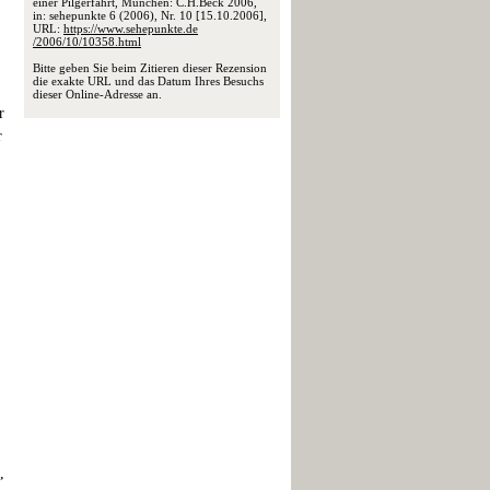
einer Pilgerfahrt, München: C.H.Beck 2006,
in: sehepunkte 6 (2006), Nr. 10 [15.10.2006],
URL:
https://www.sehepunkte.de
/2006/10/10358.html
Bitte geben Sie beim Zitieren dieser Rezension
die exakte URL und das Datum Ihres Besuchs
dieser Online-Adresse an.
r
r
,