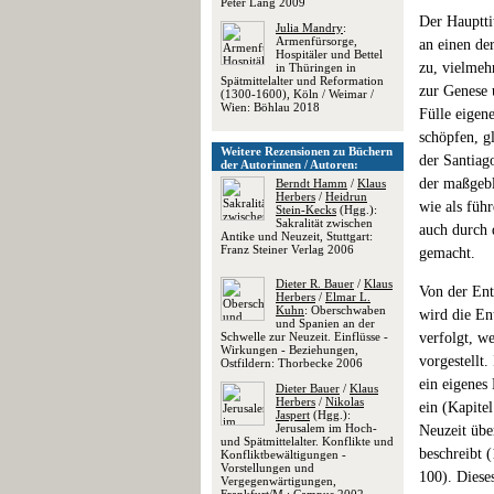
Peter Lang 2009
Der Hauptti
Julia Mandry
:
Armenfürsorge,
an einen der
Hospitäler und Bettel
zu, vielmeh
in Thüringen in
Spätmittelalter und Reformation
zur Genese 
(1300-1600), Köln / Weimar /
Wien: Böhlau 2018
Fülle eigen
schöpfen, g
Weitere Rezensionen zu Büchern
der Santiag
der Autorinnen / Autoren:
der maßgebl
Berndt Hamm
/
Klaus
Herbers
/
Heidrun
wie als füh
Stein-Kecks
(Hgg.):
Sakralität zwischen
auch durch 
Antike und Neuzeit, Stuttgart:
Franz Steiner Verlag 2006
gemacht.
Dieter R. Bauer
/
Klaus
Von der Ent
Herbers
/
Elmar L.
Kuhn
: Oberschwaben
wird die En
und Spanien an der
Schwelle zur Neuzeit. Einflüsse -
verfolgt, w
Wirkungen - Beziehungen,
vorgestellt.
Ostfildern: Thorbecke 2006
ein eigenes 
Dieter Bauer
/
Klaus
Herbers
/
Nikolas
ein (Kapite
Jaspert
(Hgg.):
Jerusalem im Hoch-
Neuzeit übe
und Spätmittelalter. Konflikte und
beschreibt 
Konfliktbewältigungen -
Vorstellungen und
100). Diese
Vergegenwärtigungen,