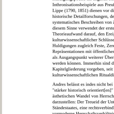
Inthronisationsbeispiele aus Pr
Lippe (1790, 1851) dienen vor di
historische Detailforschungen, d
systematisches Beschreiben von ä
diesem Sinne verwendet der erst
Theorieaufwand darauf, den Ereig
kulturwissenschaftlicher Schlüss
Huldigungen zugleich Feste, Zer
Repräsentationen mit öffentliche
als Ausgangspunkt weiterer Über
werden können. Immerhin sind di
Kapitelgliederung vorgeben, seit
kulturwissenschaftlichen Ritualdi
Andres belässt es indes nicht bei 
"stärker historisch orientiert[en]
ästhetischen Wandel von Herrscha
darzustellen: Der Treueid der Un
Ständestaates, eine rechtsverbind
vormoderne Herrschaftsverhältni