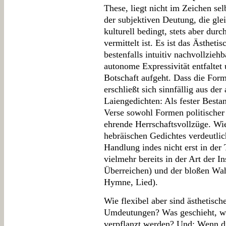
These, liegt nicht im Zeichen selb
der subjektiven Deutung, die gle
kulturell bedingt, stets aber durc
vermittelt ist. Es ist das Ästhet
bestenfalls intuitiv nachvollzieh
autonome Expressivität entfaltet
Botschaft aufgeht. Dass die Form
erschließt sich sinnfällig aus d
Laiengedichten: Als fester Besta
Verse sowohl Formen politischer P
ehrende Herrschaftsvollzüge. Wi
hebräischen Gedichtes verdeutlich
Handlung indes nicht erst in der 
vielmehr bereits in der Art der 
Überreichen) und der bloßen Wah
Hymne, Lied).
Wie flexibel aber sind ästhetisch
Umdeutungen? Was geschieht, wen
verpflanzt werden? Und: Wenn di