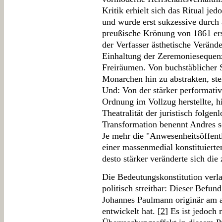
Kritik erhielt sich das Ritual jed
und wurde erst sukzessive durch 
preußische Krönung von 1861 erse
der Verfasser ästhetische Verä
Einhaltung der Zeremoniesequenz
Freiräumen. Von buchstäblicher 
Monarchen hin zu abstrakten, ste
Und: Von der stärker performativ
Ordnung im Vollzug herstellte, h
Theatralität der juristisch folge
Transformation benennt Andres sc
Je mehr die "Anwesenheitsöffent
einer massenmedial konstituierte
desto stärker veränderte sich di
Die Bedeutungskonstitution verla
politisch streitbar: Dieser Befu
Johannes Paulmann originär am a
entwickelt hat. [
2
] Es ist jedoch 