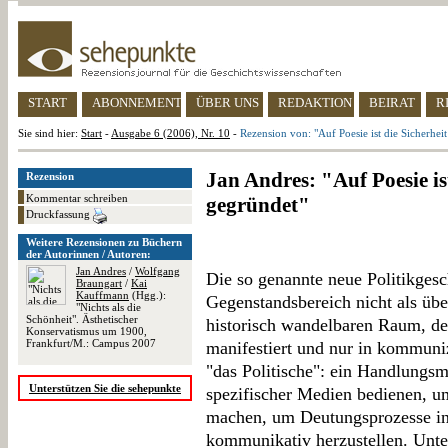
START
ABONNEMENT
ÜBER UNS
REDAKTION
BEIRAT
R
Sie sind hier:
Start
-
Ausgabe 6 (2006), Nr. 10
-
Rezension von: "Auf Poesie ist die Sicherhei
Jan Andres: "Auf Poesie is
Rezension
Kommentar schreiben
gegründet"
Druckfassung
Weitere Rezensionen zu Büchern
der Autorinnen / Autoren:
Jan Andres
/
Wolfgang
Die so genannte neue Politikgesc
Braungart
/
Kai
Kauffmann
(Hgg.):
Gegenstandsbereich nicht als über
"Nichts als die
Schönheit". Ästhetischer
historisch wandelbaren Raum, d
Konservatismus um 1900,
Frankfurt/M.: Campus 2007
manifestiert und nur in kommunizi
"das Politische": ein Handlungsm
Unterstützen Sie die sehepunkte
spezifischer Medien bedienen, um
machen, um Deutungsprozesse in
kommunikativ herzustellen. Unter