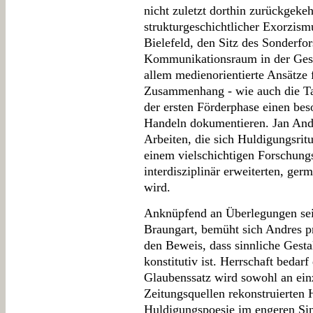
nicht zuletzt dorthin zurückgekehr
strukturgeschichtlicher Exorzismu
Bielefeld, den Sitz des Sonderfo
Kommunikationsraum in der Gesc
allem medienorientierte Ansätze f
Zusammenhang - wie auch die Tat
der ersten Förderphase einen be
Handeln dokumentieren. Jan Andre
Arbeiten, die sich Huldigungsrit
einem vielschichtigen Forschungs
interdisziplinär erweiterten, ger
wird.
Anknüpfend an Überlegungen sei
Braungart, bemüht sich Andres p
den Beweis, dass sinnliche Gestal
konstitutiv ist. Herrschaft bedarf
Glaubenssatz wird sowohl an ein
Zeitungsquellen rekonstruierten He
Huldigungspoesie im engeren Sinn