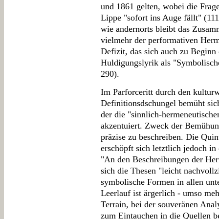
und 1861 gelten, wobei die Frag
Lippe "sofort ins Auge fällt" (11
wie andernorts bleibt das Zusam
vielmehr der performativen Herme
Defizit, das sich auch zu Beginn
Huldigungslyrik als "Symbolisc
290).
Im Parforceritt durch den kultur
Definitionsdschungel bemüht sic
der die "sinnlich-hermeneutisch
akzentuiert. Zweck der Bemühunge
präzise zu beschreiben. Die Quin
erschöpft sich letztlich jedoch i
"An den Beschreibungen der Herrsc
sich die Thesen "leicht nachvollz
symbolische Formen in allen unte
Leerlauf ist ärgerlich - umso meh
Terrain, bei der souveränen Ana
zum Eintauchen in die Quellen be