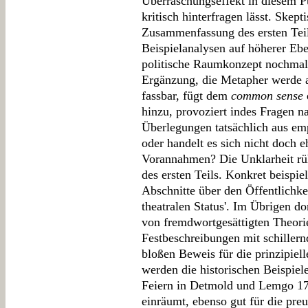
Überraschungseffekt in diesem P
kritisch hinterfragen lässt. Skep
Zusammenfassung des ersten Teil
Beispielanalysen auf höherer Ebe
politische Raumkonzept nochmals
Ergänzung, die Metapher werde 
fassbar, fügt dem
common sense
hinzu, provoziert indes Fragen 
Überlegungen tatsächlich aus emp
oder handelt es sich nicht doch e
Vorannahmen? Die Unklarheit rühr
des ersten Teils. Konkret beispie
Abschnitte über den Öffentlichk
theatralen Status'. Im Übrigen d
von fremdwortgesättigten Theori
Festbeschreibungen mit schiller
bloßen Beweis für die prinzipiel
werden die historischen Beispiel
Feiern in Detmold und Lemgo 179
einräumt, ebenso gut für die pre