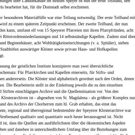
chungen über Landdekanate im Bistum Speyer ist nun der erste Teilband, den
s bearbeitet hat, für die Domstadt selbst erschienen.
r besonderen Materialfülle war eine Teilung notwendig: Der erste Teilband mi
 wird zu einem späteren Zeitpunkt erscheinen. Der zweite Teilband, der nun
den kann, umfasst elf von 15 Speyerer Pfarreien mit ihren Pfarrpfründen, acht
ei Ritterordensniederlassungen und 14 selbstständige Kapellen. Zudem sind übe
und Beginenhäuser, acht Wohltätigkeitseinrichtungen (v. a. Spitäler), sieben
 Stadthöfen auswärtiger Klöster sowie private Haus- und Hofkapellen
gt.
ssung der geistlichen Institute konzipierte man zwei übersichtliche
schemata: Für Pfarrkirchen und Kapellen einerseits, für Stifts- und
hen andererseits. Die Klöster sind alphabetisch geordnet nach den Orden, denen
en. Die Bearbeiterin stellt in der Einleitung jeweils die zu den einzelnen
d Stiften einschlägigen Archive und die Quellensituation vor. Von den
n Klosterarchiven ist - abgesehen von St. Magdalena - als größerer Komplex nu
tand des Archivs der Chorherren zum hl. Grab erhalten, das einst das
ste, regional und überregional bedeutendste der Speyerer Klosterarchive war
estbestand qualitativ und quantitativ noch heute herausragend ist. Nicht
d ist, dass die Quellen am ausführlichsten über die ökonomischen Aspekte
eben und daneben in unterschiedlichem Umfang über die Beziehungen zum