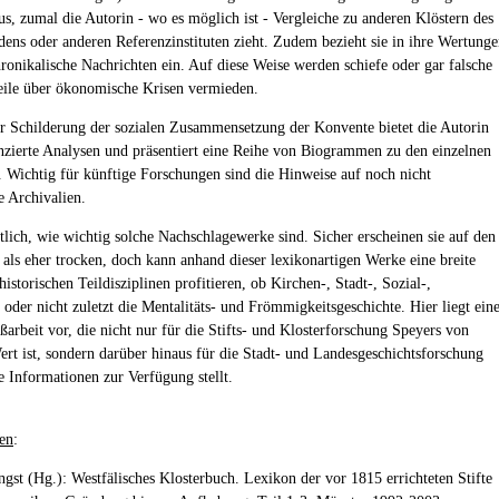
aus, zumal die Autorin - wo es möglich ist - Vergleiche zu anderen Klöstern des
dens oder anderen Referenzinstituten zieht. Zudem bezieht sie in ihre Wertung
ronikalische Nachrichten ein. Auf diese Weise werden schiefe oder gar falsche
eile über ökonomische Krisen vermieden.
r Schilderung der sozialen Zusammensetzung der Konvente bietet die Autorin
enzierte Analysen und präsentiert eine Reihe von Biogrammen zu den einzelnen
. Wichtig für künftige Forschungen sind die Hinweise auf noch nicht
e Archivalien.
tlich, wie wichtig solche Nachschlagewerke sind. Sicher erscheinen sie auf den
k als eher trocken, doch kann anhand dieser lexikonartigen Werke eine breite
historischen Teildisziplinen profitieren, ob Kirchen-, Stadt-, Sozial-,
 oder nicht zuletzt die Mentalitäts- und Frömmigkeitsgeschichte. Hier liegt ein
ßarbeit vor, die nicht nur für die Stifts- und Klosterforschung Speyers von
rt ist, sondern darüber hinaus für die Stadt- und Landesgeschichtsforschung
e Informationen zur Verfügung stellt.
en
:
ngst (Hg.): Westfälisches Klosterbuch. Lexikon der vor 1815 errichteten Stifte