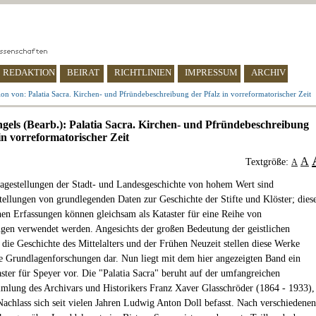
REDAKTION
BEIRAT
RICHTLINIEN
IMPRESSUM
ARCHIV
on von: Palatia Sacra. Kirchen- und Pfründebeschreibung der Pfalz in vorreformatorischer Zeit
gels (Bearb.): Palatia Sacra. Kirchen- und Pfründebeschreibung
in vorreformatorischer Zeit
A
Textgröße:
A
ragestellungen der Stadt- und Landesgeschichte von hohem Wert sind
llungen von grundlegenden Daten zur Geschichte der Stifte und Klöster; dies
hen Erfassungen können gleichsam als Kataster für eine Reihe von
ngen verwendet werden. Angesichts der großen Bedeutung der geistlichen
r die Geschichte des Mittelalters und der Frühen Neuzeit stellen diese Werke
he Grundlagenforschungen dar. Nun liegt mit dem hier angezeigten Band ein
aster für Speyer vor. Die "Palatia Sacra" beruht auf der umfangreichen
mlung des Archivars und Historikers Franz Xaver Glasschröder (1864 - 1933),
Nachlass sich seit vielen Jahren Ludwig Anton Doll befasst. Nach verschiedenen