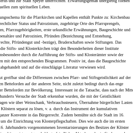
lerus und zur Stadt Speyer unterrichten. Erwartungsgemäß unergiebig fließen
Quellen zum spirituellen Leben.
ungsschema für die Pfarrkirchen und Kapellen enthält Punkte zu: Kirchenbau
 rechtlicher Status und Patrozinium, zugehörige Orte des Pfarrsprengels,
en, Pfarrzugehörigkeiten, erste urkundliche Erwähnungen, Baugeschichte und
benaltäre und Patrozinien, Pfründen (Bezeichnung und Entstehung,
rechte, Pfründengut und -bezüge), Bruderschaften sowie Stiftungen. Das
ie Stifts- und Klosterkirchen trägt den Besonderheiten dieser Institute
nsbesondere durch die Aufführung der Stifts- und Klosterämter sowie der
ten mit den entsprechenden Biogrammen. Positiv ist, dass die Baugeschichte
 abgehandelt und auf die einschlägige Literatur verwiesen wird.
t greifbar sind die Differenzen zwischen Pfarr- und Stiftsgeistlichkeit auf der
en Bettelorden auf der anderen Seite, nicht zuletzt bedingt durch das enge
er Bettelorden zur Bevölkerung. Interessant ist die Tatsache, dass nach der Mitt
rhunderts Versuche der Stadt erkennbar wurden, die mit der Geistlichkeit
Fragen wie über Weinschank, Verbrauchssteuern, Übernahme bürgerlicher Lasten
 Klöstern separat zu lösen, v. a. durch das Instrument der kumulativen
nzer Konvente in das Bürgerrecht. Zudem bemühte sich die Stadt im 16.
 um die Einrichtung von Klosterpflegschaften. Dies wie auch die im ersten
 16. Jahrhunderts vorgenommenen Inventarisierungen des Besitzes der Klöster