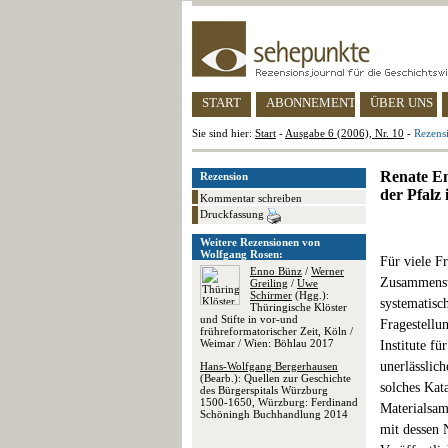
START
ABONNEMENT
ÜBER UNS
Sie sind hier:
Start
-
Ausgabe 6 (2006), Nr. 10
-
Rezensi
Renate En
Rezension
der Pfalz 
Kommentar schreiben
Druckfassung
Weitere Rezensionen von
Wolfgang Rosen:
Für viele F
Enno Bünz
/
Werner
Zusammenste
Greiling
/
Uwe
Schirmer
(Hgg.):
systematisc
Thüringische Klöster
und Stifte in vor-und
Fragestellu
frühreformatorischer Zeit, Köln /
Weimar / Wien: Böhlau 2017
Institute fü
unerlässlic
Hans-Wolfgang Bergerhausen
(Bearb.): Quellen zur Geschichte
solches Kat
des Bürgerspitals Würzburg
1500-1650, Würzburg: Ferdinand
Materialsam
Schöningh Buchhandlung 2014
mit dessen 