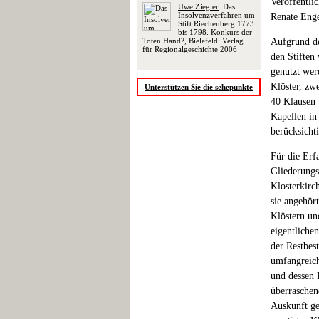
Veröffentli
Uwe Ziegler
: Das
Insolvenzverfahren um
Renate Engel
Stift Riechenberg 1773
bis 1798. Konkurs der
Toten Hand?, Bielefeld: Verlag
Aufgrund de
für Regionalgeschichte 2006
den Stiften
genutzt wer
Klöster, zw
Unterstützen Sie die sehepunkte
40 Klausen 
Kapellen in
berücksichti
Für die Erfa
Gliederungs
Klosterkirc
sie angehört
Klöstern un
eigentliche
der Restbes
umfangreich
und dessen R
überraschen
Auskunft g