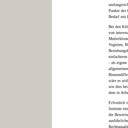
umfangreich
Punkte des 
Bedarf mit 
Bei den Klö
von interess
Mutterklost
Vogteien, B
Beziehungsf
einfacheren
- als eigene
allgemeinen 
Binnendiffe
wäre es woh
wie dies be
dem in Arbe
Erfreulich i
Institute ei
die Bewertu
ausführlich
Rechtsquali