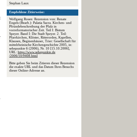
Stephan Laux
Empfohlene Zitierweise:
t
Wolfgang Rosen: Rezension von: Renate
Engels (Bearb.): Palatia Sacra. Kirchen- und
Pfründebeschreibung der Pfalz in
vorreformatorischer Zeit. Teil I: Bistum
Speyer. Band I: Die Stadt Speyer. 2. Teil:
r
Pfarrkirchen, Klöster, Ritterorden, Kapellen,
Klausen, Beginenhäuser, Trier: Gesellschaft für
mittelrheinische Kirchengeschichte 2005, in:
sehepunkte 6 (2006), Nr. 10 [15.10.2006],
URL:
https://www.sehepunkte.de
/2006/10/9408.html
Bitte geben Sie beim Zitieren dieser Rezension
die exakte URL und das Datum Ihres Besuchs
dieser Online-Adresse an.
r