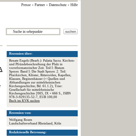
-
-
-
Presse
Partner
Datenschutz
Hilfe
Rezension über:
Renate Engels (Bearb.): Palatia Sacra. Kirchen-
und Pfründebeschreibung der Pfalz in
A
vorreformatorischer Zeit. Teil I: Bistum
Speyer. Band I: Die Stadt Speyer. 2. Teil:
Pfarrkirchen, Klöster, Ritterorden, Kapellen,
Klausen, Beginenhäuser (= Quellen und
Abhandlungen zur mittelrheinischen
e
Kirchengeschichte; Bd. 61.1.2), Trier:
Gesellschaft für mittelrheinische
Kirchengeschichte 2005, IX + 666 S., ISBN
978-3-929135-52-7, EUR 100,00
Buch im KVK suchen
Rezension von:
Wolfgang Rosen
Landschaftsverband Rheinland, Köln
Redaktionelle Betreuung: