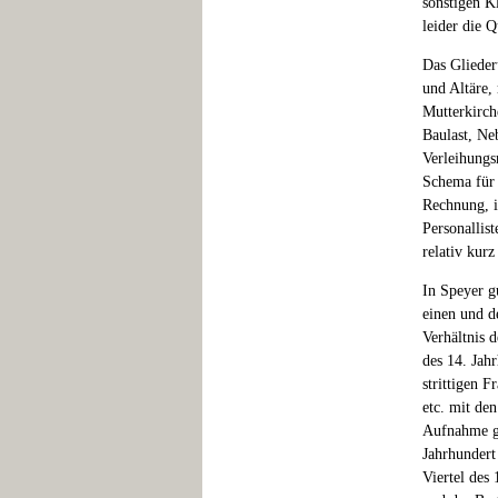
sonstigen K
leider die 
Das Glieder
und Altäre,
Mutterkirch
Baulast, Ne
Verleihungs
Schema für d
Rechnung, i
Personallis
relativ kurz
In Speyer gu
einen und d
Verhältnis d
des 14. Jah
strittigen 
etc. mit den
Aufnahme ga
Jahrhundert
Viertel des