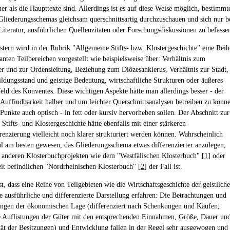
er als die Haupttexte sind. Allerdings ist es auf diese Weise möglich, bestimmt
Gliederungsschemas gleichsam querschnittsartig durchzuschauen und sich nur b
Literatur, ausführlichen Quellenzitaten oder Forschungsdiskussionen zu befasse
stern wird in der Rubrik "Allgemeine Stifts- bzw. Klostergeschichte" eine Reih
anten Teilbereichen vorgestellt wie beispielsweise über: Verhältnis zum
er und zur Ordensleitung, Beziehung zum Diözesanklerus, Verhältnis zur Stadt,
ildungsstand und geistige Bedeutung, wirtschaftliche Strukturen oder äußeres
eld des Konventes. Diese wichtigen Aspekte hätte man allerdings besser - der
 Auffindbarkeit halber und um leichter Querschnittsanalysen betreiben zu könn
 Punkte auch optisch - in fett oder kursiv hervorheben sollen. Der Abschnitt zur
Stifts- und Klostergeschichte hätte ebenfalls mit einer stärkeren
renzierung vielleicht noch klarer strukturiert werden können. Wahrscheinlich
l am besten gewesen, das Gliederungsschema etwas differenzierter anzulegen,
i anderen Klosterbuchprojekten wie dem "Westfälischen Klosterbuch" [
1
] oder
it befindlichen "Nordrheinischen Klosterbuch" [
2
] der Fall ist.
st, dass eine Reihe von Teilgebieten wie die Wirtschaftsgeschichte der geistlich
ne ausführliche und differenzierte Darstellung erfahren: Die Betrachtungen und
ngen der ökonomischen Lage (differenziert nach Schenkungen und Käufen;
e Auflistungen der Güter mit den entsprechenden Einnahmen, Größe, Dauer un
tät der Besitzungen) und Entwicklung fallen in der Regel sehr ausgewogen und