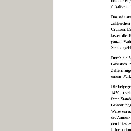
und der Begi
fiskalischer
Das sehr au
zahlreichen
Grenzen. Die
lassen die 
ganzen Wald
Zeichengebi
Durch die V
Gebrauch. Z
Ziffern ang
einem Werk d
Die beigege
1470 ist seh
ihren Stand
Gliederungs
Weise ein a
die Anmerku
den Fließte
Information