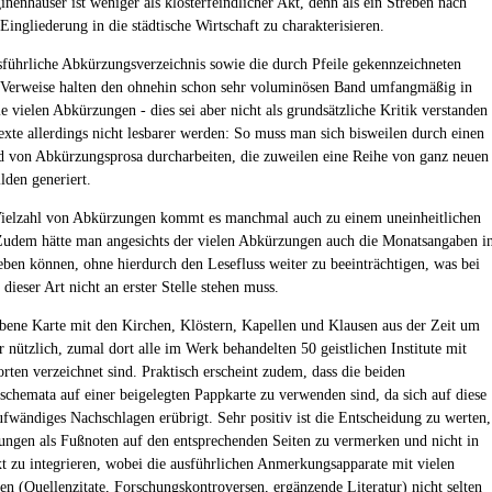
nenhäuser ist weniger als klosterfeindlicher Akt, denn als ein Streben nach
 Eingliederung in die städtische Wirtschaft zu charakterisieren.
sführliche Abkürzungsverzeichnis sowie die durch Pfeile gekennzeichneten
 Verweise halten den ohnehin schon sehr voluminösen Band umfangmäßig in
 vielen Abkürzungen - dies sei aber nicht als grundsätzliche Kritik verstanden 
Texte allerdings nicht lesbarer werden: So muss man sich bisweilen durch einen
 von Abkürzungsprosa durcharbeiten, die zuweilen eine Reihe von ganz neuen
lden generiert.
ielzahl von Abkürzungen kommt es manchmal auch zu einem uneinheitlichen
udem hätte man angesichts der vielen Abkürzungen auch die Monatsangaben i
eben können, ohne hierdurch den Lesefluss weiter zu beeinträchtigen, was bei
ieser Art nicht an erster Stelle stehen muss.
bene Karte mit den Kirchen, Klöstern, Kapellen und Klausen aus der Zeit um
r nützlich, zumal dort alle im Werk behandelten 50 geistlichen Institute mit
orten verzeichnet sind. Praktisch erscheint zudem, dass die beiden
schemata auf einer beigelegten Pappkarte zu verwenden sind, da sich auf diese
ufwändiges Nachschlagen erübrigt. Sehr positiv ist die Entscheidung zu werten,
ngen als Fußnoten auf den entsprechenden Seiten zu vermerken und nicht in
xt zu integrieren, wobei die ausführlichen Anmerkungsapparate mit vielen
en (Quellenzitate, Forschungskontroversen, ergänzende Literatur) nicht selten