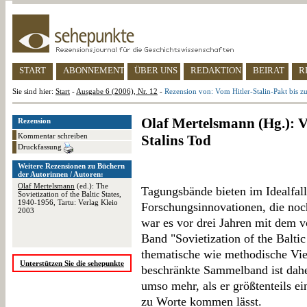
START
ABONNEMENT
ÜBER UNS
REDAKTION
BEIRAT
R
Sie sind hier:
Start
-
Ausgabe 6 (2006), Nr. 12
-
Rezension von: Vom Hitler-Stalin-Pakt bis zu
Olaf Mertelsmann (Hg.): V
Rezension
Kommentar schreiben
Stalins Tod
Druckfassung
Weitere Rezensionen zu Büchern
der Autorinnen / Autoren:
Olaf Mertelsmann
(ed.): The
Tagungsbände bieten im Idealfall
Sovietization of the Baltic States,
1940-1956, Tartu: Verlag Kleio
Forschungsinnovationen, die noch
2003
war es vor drei Jahren mit dem
Band "Sovietization of the Baltic
thematische wie methodische Viel
Unterstützen Sie die sehepunkte
beschränkte Sammelband ist dahe
umso mehr, als er größtenteils ei
zu Worte kommen lässt.