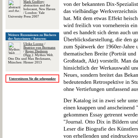
Mark Godfrey
:
von der bekannten Dix-Spezialist
abstraction and the
holocaust, New Haven
das vielbändige Werkverzeichni
/ London: Yale
University Press 2007
hat. Mit dem etwas Effekt heisch
wird freilich von vorneherein e
und es handelt sich denn auch um
Weitere Rezensionen zu Büchern
Überblicksdarstellung, die den 
der Autorinnen / Autoren:
Ulrike Lorenz
/
zum Spätwerk der 1960er-Jahre u
Beatrice von Bormann
/
Roger Diederen
thematischen Breite (Porträt und 
(Hgg.): Mythos Welt.
Otto Dix und Max Beckmann,
Großstadt, Akt) vorstellt. Man d
München: Hirmer 2013
hinsichtlich der Werkauswahl un
Neues, sondern breitet das Bekan
Unterstützen Sie die sehepunkte
bedeutenden Retrospektive in Stu
ohne Vertiefungen umfassend aus
Der Katalog ist in zwei sehr unte
einen knappen und anscheinend "i
gekommen Essay getrennt werden.
"Journal. Otto Dix in Bildern u
Leser die Biografie des Künstlers 
von erhellenden und eindrucksv