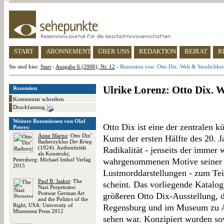
START
ABONNEMENT
ÜBER UNS
REDAKTION
BEIRAT
R
Sie sind hier:
Start
-
Ausgabe 6 (2006), Nr. 12
-
Rezension von: Otto Dix. Welt & Sinnlichkei
Ulrike Lorenz: Otto Dix. W
Rezension
Kommentar schreiben
Druckfassung
Weitere Rezensionen von Olaf
Otto Dix ist eine der zentralen k
Peters:
Anne Marno
: Otto Dix'
Kunst der ersten Hälfte des 20. J
Radierzyklus
Der Krieg
(1924). Authentizität
Radikalität - jenseits der immer 
als Konstrukt,
Petersberg: Michael Imhof Verlag
wahrgenommenen Motive seiner K
2015
Lustmorddarstellungen - zum Tei
Paul B. Jaskot
: The
scheint. Das vorliegende Katalogb
Nazi Perpetrator.
Postwar German Art
größeren Otto Dix-Ausstellung, 
and the Politics of the
Right, USA: University of
Regensburg und im Museum zu Al
Minnesota Press 2012
sehen war. Konzipiert wurden so