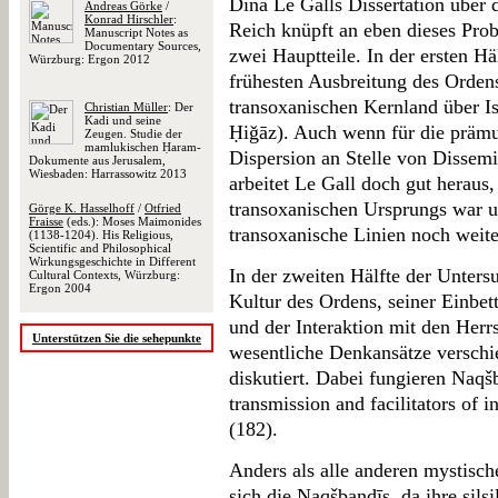
Dina Le Galls Dissertation übe
Andreas Görke
/
Konrad Hirschler
:
Reich knüpft an eben dieses Probl
Manuscript Notes as
Documentary Sources,
zwei Hauptteile. In der ersten Hä
Würzburg: Ergon 2012
frühesten Ausbreitung des Orden
transoxanischen Kernland über I
Christian Müller
: Der
Kadi und seine
Ḥiǧāz). Auch wenn für die prämu
Zeugen. Studie der
mamlukischen Ḥaram-
Dispersion an Stelle von Dissem
Dokumente aus Jerusalem,
Wiesbaden: Harrassowitz 2013
arbeitet Le Gall doch gut heraus
transoxanischen Ursprungs war un
Görge K. Hasselhoff
/
Otfried
Fraisse
(eds.): Moses Maimonides
transoxanische Linien noch weiter
(1138-1204). His Religious,
Scientific and Philosophical
Wirkungsgeschichte in Different
In der zweiten Hälfte der Unters
Cultural Contexts, Würzburg:
Ergon 2004
Kultur des Ordens, seiner Einbet
und der Interaktion mit den Herr
Unterstützen Sie die sehepunkte
wesentliche Denkansätze verschi
diskutiert. Dabei fungieren Naqšb
transmission and facilitators of i
(182).
Anders als alle anderen mystisc
sich die Naqšbandīs, da ihre sils