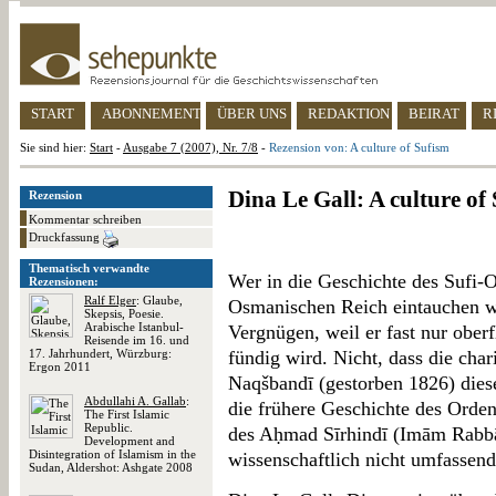
START
ABONNEMENT
ÜBER UNS
REDAKTION
BEIRAT
R
Sie sind hier:
Start
-
Ausgabe 7 (2007), Nr. 7/8
-
Rezension von: A culture of Sufism
Dina Le Gall: A culture of
Rezension
Kommentar schreiben
Druckfassung
Thematisch verwandte
Wer in die Geschichte des Sufi-
Rezensionen:
Ralf Elger
: Glaube,
Osmanischen Reich eintauchen wil
Skepsis, Poesie.
Arabische Istanbul-
Vergnügen, weil er fast nur ober
Reisende im 16. und
17. Jahrhundert, Würzburg:
fündig wird. Nicht, dass die char
Ergon 2011
Naqšbandī (gestorben 1826) dies
Abdullahi A. Gallab
:
die frühere Geschichte des Orden
The First Islamic
Republic.
des Aḥmad Sīrhindī (Imām Rabbān
Development and
Disintegration of Islamism in the
wissenschaftlich nicht umfassend 
Sudan, Aldershot: Ashgate 2008