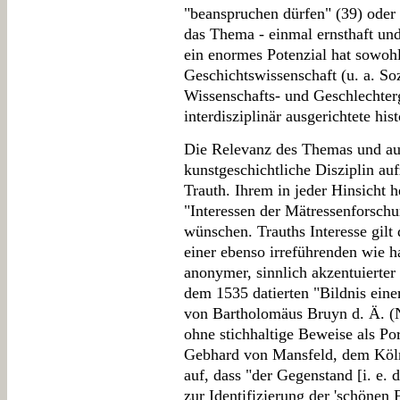
"beanspruchen dürfen" (39) oder 
das Thema - einmal ernsthaft und 
ein enormes Potenzial hat sowohl
Geschichtswissenschaft (u. a. Soz
Wissenschafts- und Geschlechterg
interdisziplinär ausgerichtete hi
Die Relevanz des Themas und auch
kunstgeschichtliche Disziplin auf
Trauth. Ihrem in jeder Hinsicht 
"Interessen der Mätressenforschu
wünschen. Trauths Interesse gil
einer ebenso irreführenden wie ha
anonymer, sinnlich akzentuierte
dem 1535 datierten "Bildnis ein
von Bartholomäus Bruyn d. Ä. (
ohne stichhaltige Beweise als Po
Gebhard von Mansfeld, dem Kölne
auf, dass "der Gegenstand [i. e.
zur Identifizierung der 'schönen 