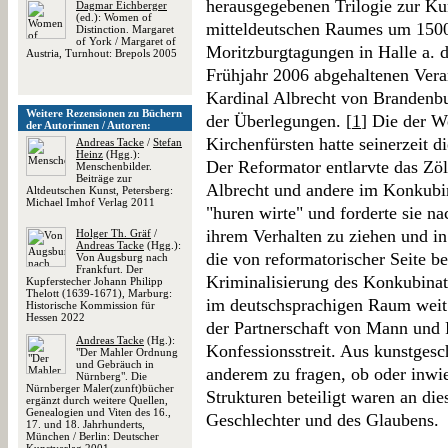
herausgegebenen Trilogie zur Ku
Dagmar Eichberger
(ed.): Women of
mitteldeutschen Raumes um 1500.
Distinction. Margaret
of York / Margaret of
Moritzburgtagungen in Halle a. d.
Austria, Turnhout: Brepols 2005
Frühjahr 2006 abgehaltenen Vera
Kardinal Albrecht von Brandenb
Weitere Rezensionen zu Büchern
der Überlegungen. [
1
] Die der W
der Autorinnen / Autoren:
Kirchenfürsten hatte seinerzeit d
Andreas Tacke
/
Stefan
Heinz
(Hgg.):
Der Reformator entlarvte das Zöl
Menschenbilder.
Beiträge zur
Albrecht und andere im Konkubin
Altdeutschen Kunst, Petersberg:
Michael Imhof Verlag 2011
"huren wirte" und forderte sie n
ihrem Verhalten zu ziehen und in
Holger Th. Gräf
/
Andreas Tacke
(Hgg.):
die von reformatorischer Seite b
Von Augsburg nach
Frankfurt. Der
Kriminalisierung des Konkubinat
Kupferstecher Johann Philipp
Thelott (1639-1671), Marburg:
im deutschsprachigen Raum weit v
Historische Kommission für
Hessen 2022
der Partnerschaft von Mann und
Andreas Tacke
(Hg.):
Konfessionsstreit. Aus kunstgesc
"Der Mahler Ordnung
und Gebräuch in
anderem zu fragen, ob oder inwi
Nürnberg". Die
Nürnberger Maler(zunft)bücher
Strukturen beteiligt waren an di
ergänzt durch weitere Quellen,
Genealogien und Viten des 16.,
Geschlechter und des Glaubens.
17. und 18. Jahrhunderts,
München / Berlin: Deutscher