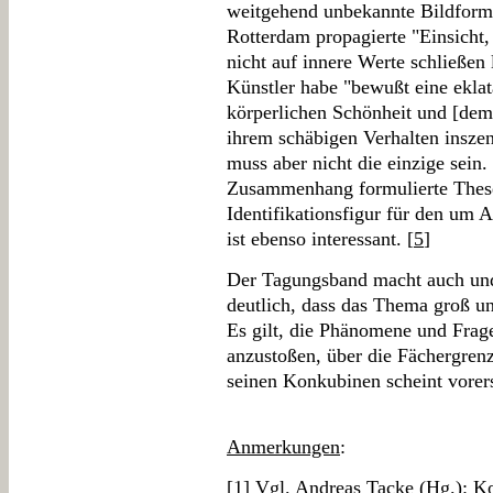
weitgehend unbekannte Bildform
Rotterdam propagierte "Einsicht,
nicht auf innere Werte schließen 
Künstler habe "bewußt eine ekla
körperlichen Schönheit und [dem
ihrem schäbigen Verhalten inszen
muss aber nicht die einzige sein
Zusammenhang formulierte These,
Identifikationsfigur für den um A
ist ebenso interessant. [
5
]
Der Tagungsband macht auch und 
deutlich, dass das Thema groß und
Es gilt, die Phänomene und Frage
anzustoßen, über die Fächergren
seinen Konkubinen scheint vorers
Anmerkungen
:
[
1
] Vgl. Andreas Tacke (Hg.): Ko