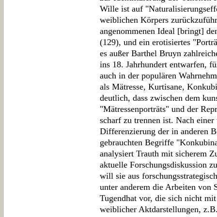
Wille ist auf "Naturalisierungsef
weiblichen Körpers zurückzufüh
angenommenen Ideal [bringt] den
(129), und ein erotisiertes "Port
es außer Barthel Bruyn zahlreich
ins 18. Jahrhundert entwarfen, f
auch in der populären Wahrnehmun
als Mätresse, Kurtisane, Konkub
deutlich, dass zwischen dem kuns
"Mätressenporträts" und der Repr
scharf zu trennen ist. Nach eine
Differenzierung der in anderen 
gebrauchten Begriffe "Konkubina
analysiert Trauth mit sicherem Zu
aktuelle Forschungsdiskussion z
will sie aus forschungsstrategisc
unter anderem die Arbeiten von
Tugendhat vor, die sich nicht mit
weiblicher Aktdarstellungen, z.B