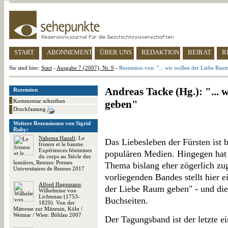
START
ABONNEMENT
ÜBER UNS
REDAKTION
BEIRAT
R
Sie sind hier:
Start
-
Ausgabe 7 (2007), Nr. 9
-
Rezension von: "... wir wollen der Liebe Rau
Andreas Tacke (Hg.): "... 
Rezension
Kommentar schreiben
geben"
Druckfassung
Weitere Rezensionen von Sigrid
Ruby:
Nahema Hanafi
: Le
Das Liebesleben der Fürsten ist 
frisson et le baume.
Expériences féminines
populären Medien. Hingegen hat 
du corps au Siècle des
lumières, Rennes: Presses
Thema bislang eher zögerlich zug
Universitaires de Rennes 2017
vorliegenden Bandes stellt hier e
Alfred Hagemann
:
der Liebe Raum geben" - und dies
Wilhelmine von
Lichtenau (1753-
Buchseiten.
1820). Von der
Mätresse zur Mäzenin, Köln /
Weimar / Wien: Böhlau 2007
Der Tagungsband ist der letzte e