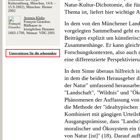
Kulturstiftung, München, 14.6. -
Natur-Kultur-Dichotomie, die für
15.9.2002), München: Hirmer
2002
Thema ist, liefert hier wichtige 
Artemis Klidis
:
François Girardon.
In dem von den Münchener Lands
Bildhauer in
königlichen Diensten
vorgelegten Sammelband geht es 
1663-1700, Weimar: VDG 2001
Beiträgen explizit um künstlerisc
Zusammenhänge. Er kann gleichwo
Forschungskontexten, also auch 
Unterstützen Sie die sehepunkte
eine differenzierte Perspektivie
In dem Sinne überaus hilfreich is
in dem die beiden Herausgeber di
der Natur" umfassend herausarbe
"Landschaft", "Wildnis" und "Öko
Phänomenen der Auffassung von N
die Methode der "idealtypischen
Kombiniert mit gängigen Urteilsf
Ausgangsprämisse, dass "Landscha
moralischer und Ökosystem ein t
von Natur [ist]" (18). Darauf au