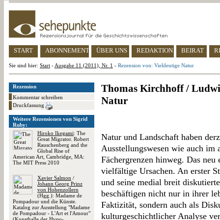
START
ABONNEMENT
ÜBER UNS
REDAKTION
BEIRAT
R
Sie sind hier:
Start
-
Ausgabe 11 (2011), Nr. 1
-
Rezension von: Vieldeutige Natur
Thomas Kirchhoff / Ludwig
Rezension
Kommentar schreiben
Natur
Druckfassung
Weitere Rezensionen von Sigrid
Ruby:
Hiroko Ikegami
: The
Natur und Landschaft haben derz
Great Migrator. Robert
Rauschenberg and the
Ausstellungswesen wie auch im 
Global Rise of
American Art, Cambridge, MA:
Fächergrenzen hinweg. Das neu e
The MIT Press 2010
vielfältige Ursachen. An erster 
Xavier Salmon
/
und seine medial breit diskutiert
Johann Georg Prinz
von Hohenzollern
beschäftigen nicht nur in ihrer l
(Hgg.): Madame de
Pompadour und die Künste.
Faktizität, sondern auch als Dis
Katalog zur Ausstellung "Madame
de Pompadour - L'Art et l'Amour"
kulturgeschichtlicher Analyse ve
(Kunsthalle der Hypo-