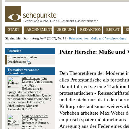
START
ABONNEMENT
ÜBER UNS
REDAKTION
BEIRAT
R
Sie sind hier:
Start
-
Ausgabe 7 (2007), Nr. 11
-
Rezension von: Muße und Verschwendung
Peter Hersche: Muße und
Rezension
Kommentar schreiben
Druckfassung
Thematisch verwandte
Den Theoretikern der Moderne in
Rezensionen:
Albin Gladen
/
Piet
alles Protestantische als fortschri
Lourens
/
Jan Lucassen
u.a. (Hgg.):
Damit führten sie eine Tradition 
Hollandgang im
Spiegel der Reiseberichte
protestantischen - Reiseschriftst
evangelischer Geistlicher. Quellen
und die nicht nur bis in den borus
zur saisonalen Arbeitswanderung
in der zweiten Hälfte des 19.
Kulturprotestantismus weiterwir
Jahrhunderts, Münster:
Aschendorff 2007
Vorhaben arbeitete Max Weber d
Susanne Lachenicht
empirisch später nicht mehr aus.
(ed.): Religious
Refugees in Europe,
Anregung aus der Feder eines de
Asia and North
th
st