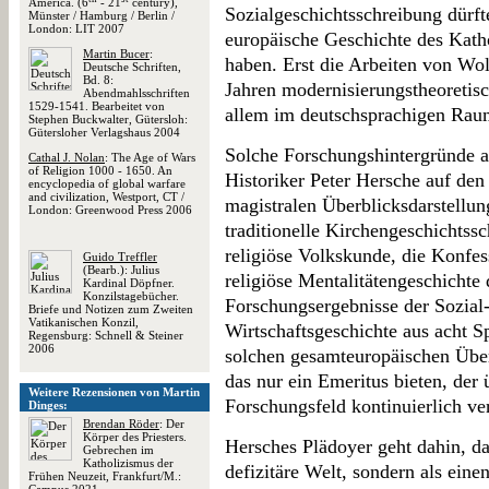
America. (6
- 21
century),
Sozialgeschichtsschreibung dürfte
Münster / Hamburg / Berlin /
London: LIT 2007
europäische Geschichte des Katho
Martin Bucer
:
haben. Erst die Arbeiten von Wo
Deutsche Schriften,
Bd. 8:
Jahren modernisierungstheoretisc
Abendmahlsschriften
1529-1541. Bearbeitet von
allem im deutschsprachigen Raum
Stephen Buckwalter, Gütersloh:
Gütersloher Verlagshaus 2004
Solche Forschungshintergründe ar
Cathal J. Nolan
: The Age of Wars
of Religion 1000 - 1650. An
Historiker Peter Hersche auf den 
encyclopedia of global warfare
and civilization, Westport, CT /
magistralen Überblicksdarstellung
London: Greenwood Press 2006
traditionelle Kirchengeschichtss
religiöse Volkskunde, die Konfes
Guido Treffler
(Bearb.): Julius
religiöse Mentalitätengeschichte 
Kardinal Döpfner.
Konzilstagebücher.
Forschungsergebnisse der Sozial-
Briefe und Notizen zum Zweiten
Vatikanischen Konzil,
Wirtschaftsgeschichte aus acht 
Regensburg: Schnell & Steiner
2006
solchen gesamteuropäischen Übe
das nur ein Emeritus bieten, der 
Weitere Rezensionen von Martin
Forschungsfeld kontinuierlich ver
Dinges:
Brendan Röder
: Der
Körper des Priesters.
Hersches Plädoyer geht dahin, da
Gebrechen im
Katholizismus der
defizitäre Welt, sondern als ein
Frühen Neuzeit, Frankfurt/M.: