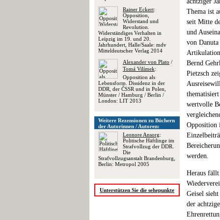
achtziger J
Rainer Eckert
:
Thema ist a
Opposition,
Widerstand und
seit Mitte d
Revolution.
und Auseina
Widerständiges Verhalten in
Leipzig im 19. und 20.
von Danuta 
Jahrhundert, Halle/Saale: mdv
Mitteldeutscher Verlag 2014
Artikulatio
Alexander von Plato
/
Bernd Gehrk
Tomá Vilímek
:
Pietzsch ze
Opposition als
Lebensform. Dissidenz in der
Ausreisewil
DDR, der ČSSR und in Polen,
thematisier
Münster / Hamburg / Berlin /
London: LIT 2013
wertvolle Be
vergleichen
Weitere Rezensionen zu Büchern
Opposition 
der Autorinnen / Autoren:
Leonore Ansorg
:
Einzelbeitr
Politische Häftlinge im
Bereicherun
Strafvollzug der DDR.
Die
werden.
Strafvollzugsanstalt Brandenburg,
Berlin: Metropol 2005
Heraus fällt
Wiederverei
Unterstützen Sie die sehepunkte
Geisel sieht
der achtzige
Ehrenrettun