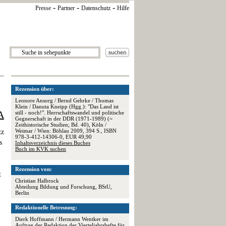
-
-
-
Presse
Partner
Datenschutz
Hilfe
Rezension über:
Leonore Ansorg / Bernd Gehrke / Thomas
Klein / Danuta Kneipp (Hgg.): "Das Land ist
A
still - noch!". Herrschaftswandel und politische
Gegnerschaft in der DDR (1971-1989) (=
Zeithistorische Studien; Bd. 40), Köln /
Weimar / Wien: Böhlau 2009, 394 S., ISBN
tz
978-3-412-14306-0, EUR 49,90
s
Inhaltsverzeichnis dieses Buches
Buch im KVK suchen
Rezension von:
t
Christian Halbrock
Abteilung Bildung und Forschung, BStU,
Berlin
Redaktionelle Betreuung:
Dierk Hoffmann / Hermann Wentker im
Auftrag der
Redaktion der Vierteljahrshefte für