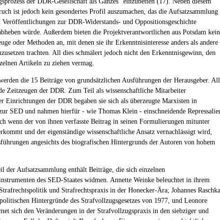
sprozess der DDR-Gesellschaft als Ganzes" einzubetten (17). Neben diesem
uch ist jedoch kein gesondertes Profil auszumachen, das die Aufsatzsammlung
 Veröffentlichungen zur DDR-Widerstands- und Oppositionsgeschichte
 abheben würde. Außerdem bieten die Projektverantwortlichen aus Potsdam kei
ge oder Methoden an, mit denen sie ihr Erkenntnisinteresse anders als andere
zusetzen trachten. All dies schmälert jedoch nicht den Erkenntnisgewinn, den
zelnen Artikeln zu ziehen vermag.
 werden die 15 Beiträge von grundsätzlichen Ausführungen der Herausgeber. Al
de Zeitzeugen der DDR. Zum Teil als wissenschaftliche Mitarbeiter
r Einrichtungen der DDR begaben sie sich als überzeugte Marxisten in
zur SED und nahmen hierfür - wie Thomas Klein - einschneidende Repressalie
ch wenn der von ihnen verfasste Beitrag in seinen Formulierungen mitunter
erkommt und der eigenständige wissenschaftliche Ansatz vernachlässigt wird,
sführungen angesichts des biografischen Hintergrunds der Autoren von hohem
eil der Aufsatzsammlung enthält Beiträge, die sich einzelnen
instrumenten des SED-Staates widmen. Annette Weinke beleuchtet in ihrem
 Strafrechtspolitik und Strafrechtspraxis in der Honecker-Ära; Johannes Raschk
e politischen Hintergründe des Strafvollzugsgesetzes von 1977, und Leonore
et sich den Veränderungen in der Strafvollzugspraxis in den siebziger und