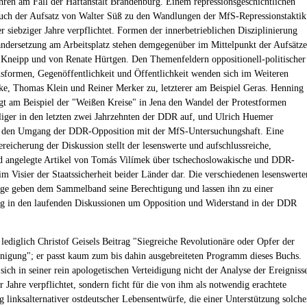
ahren am Fall der Haftanstalt Brandenburg. Einem repressionsgeschichtlichen
uch der Aufsatz von Walter Süß zu den Wandlungen der MfS-Repressionstaktik
er siebziger Jahre verpflichtet. Formen der innerbetrieblichen Disziplinierung
ndersetzung am Arbeitsplatz stehen demgegenüber im Mittelpunkt der Aufsätze
Kneipp und von Renate Hürtgen. Den Themenfeldern oppositionell-politischer
nsformen, Gegenöffentlichkeit und Öffentlichkeit wenden sich im Weiteren
e, Thomas Klein und Reiner Merker zu, letzterer am Beispiel Geras. Henning
igt am Beispiel der "Weißen Kreise" in Jena den Wandel der Protestformen
liger in den letzten zwei Jahrzehnten der DDR auf, und Ulrich Huemer
t den Umgang der DDR-Opposition mit der MfS-Untersuchungshaft. Eine
reicherung der Diskussion stellt der lesenswerte und aufschlussreiche,
d angelegte Artikel von Tomás Vilímek über tschechoslowakische und DDR-
im Visier der Staatssicherheit beider Länder dar. Die verschiedenen lesenswerte
äge geben dem Sammelband seine Berechtigung und lassen ihn zu einer
g in den laufenden Diskussionen um Opposition und Widerstand in der DDR
 lediglich Christof Geisels Beitrag "Siegreiche Revolutionäre oder Opfer der
nigung"; er passt kaum zum bis dahin ausgebreiteten Programm dieses Buchs.
 sich in seiner rein apologetischen Verteidigung nicht der Analyse der Ereigniss
r Jahre verpflichtet, sondern ficht für die von ihm als notwendig erachtete
g linksalternativer ostdeutscher Lebensentwürfe, die einer Unterstützung solche