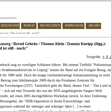
REDAKTION
BEIRAT
RICHTLINIEN
IMPRESSUM
ARCHIV
on von: "Das Land ist still - noch!"
nsorg / Bernd Gehrke / Thomas Klein / Danuta Kneipp (Hgg.):
ist still - noch!"
A
Textgröße:
A
indruck mag zu voreiligen Schlüssen führen. Mit seinem Titelbild "Polizeieinsa
 Straßenmusikfestivals in Leipzig" nimmt der Band auf ein Ereignis Bezug, da
h für 1989 steht. Doch die knapp vierhundertseitige Aufsatzsammlung ist nicht
r Beitrag zum Jubiläumsjahr 2009 durch das Potsdamer Zentrum für
sche Forschungen (ZZF). Tatsächlich geht der Band, dessen Titel - "Das Land is
h!" - sich auf eine Textzeile des von der SED ausgebürgerten Sängers Wolf
zieht, auf einen 2005 durchgeführten Workshop zurück. In ihrer Einleitung
 Herausgeber, die "DDR-Opposition in ihrem Entwicklungs- und
sprozess während der siebziger und achtziger Jahre [...] in einen