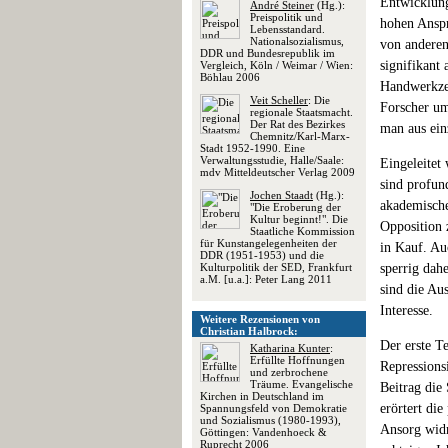
Entwicklung
André Steiner
(Hg.):
Preispolitik und
hohen Anspr
Lebensstandard.
Nationalsozialismus,
von anderen
DDR und Bundesrepublik im
signifikant
Vergleich, Köln / Weimar / Wien:
Böhlau 2006
Handwerkzeu
Veit Scheller
: Die
Forscher um
regionale Staatsmacht.
Der Rat des Bezirkes
man aus ein
Chemnitz/Karl-Marx-
Stadt 1952-1990. Eine
Verwaltungsstudie, Halle/Saale:
Eingeleitet
mdv Mitteldeutscher Verlag 2009
sind profun
Jochen Staadt
(Hg.):
akademische
"Die Eroberung der
Kultur beginnt!". Die
Opposition 
Staatliche Kommission
für Kunstangelegenheiten der
in Kauf. Au
DDR (1951-1953) und die
Kulturpolitik der SED, Frankfurt
sperrig dah
a.M. [u.a.]: Peter Lang 2011
sind die Au
Interesse.
Weitere Rezensionen von
Christian Halbrock:
Der erste T
Katharina Kunter
:
Erfüllte Hoffnungen
Repressions
und zerbrochene
Träume. Evangelische
Beitrag die
Kirchen in Deutschland im
erörtert di
Spannungsfeld von Demokratie
und Sozialismus (1980-1993),
Ansorg widm
Göttingen: Vandenhoeck &
Ruprecht 2006