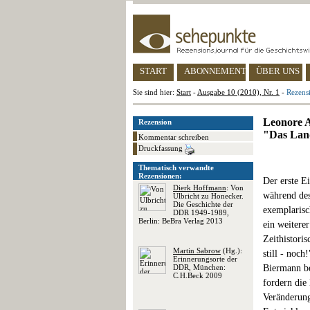
START
ABONNEMENT
ÜBER UNS
Sie sind hier:
Start
-
Ausgabe 10 (2010), Nr. 1
-
Rezensi
Leonore A
Rezension
"Das Land 
Kommentar schreiben
Druckfassung
Thematisch verwandte
Rezensionen:
Der erste E
Dierk Hoffmann
: Von
während des
Ulbricht zu Honecker.
Die Geschichte der
exemplarisc
DDR 1949-1989,
Berlin: BeBra Verlag 2013
ein weitere
Zeithistori
Martin Sabrow
(Hg.):
still - noc
Erinnerungsorte der
DDR, München:
Biermann be
C.H.Beck 2009
fordern die
Veränderung