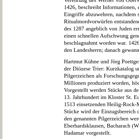
Verehrung des Werner von Oberw
1426, beschreibt Informationen,
Eingriffe abzuwehren, nachdem s
Ritualmordvorwürfen entstandene
des 1287 angeblich von Juden er
einen schnellen Aufschwung gen
beschlagnahmt worden war. 1426
den Landesherrn; danach gewann 
Hartmut Kühne und Jörg Poettgen,
der Diözese Trier: Kurzkatalog u
Pilgerzeichen als Forschungsgeg
Millionen produziert worden, höc
Vorgestellt werden Stücke aus de
13. Jahrhundert im Kloster St. Eu
1513 einsetzenden Heilig-Rock-M
Stücke wird der Einzugsbereich d
den genannten Pilgerzeichen wer
Eberhardsklausen, Bacharach (We
Hadamar vorgestellt.