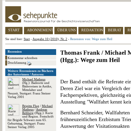
START
ABONNEMENT
ÜBER UNS
REDAKTION
BEIRAT
R
Sie sind hier:
Start
-
Ausgabe 10 (2010), Nr. 2
-
Rezension von: Wege zum Heil
Thomas Frank / Michael M
Rezension
Kommentar schreiben
(Hgg.): Wege zum Heil
Druckfassung
Weitere Rezensionen zu Büchern
der Autorinnen / Autoren:
Michael Matheus
Der Band enthält die Referate e
(Hg.): Badeorte und
Bäderreisen in Antike,
Deren Ziel war ein Vergleich der
Mittelalter und
Neuzeit, Stuttgart: Franz Steiner
Fachperspektiven, gleichzeitig ein
Verlag 2001
Ausstellung "Wallfahrt kennt ke
Brigitte Flug
/
Michael
Matheus
/
Andreas
Bernhard Schneider, Wallfahrten
Rehberg
(Hgg.): Kurie
und Region. Festschrift
frühneuzeitlichen Erzbistum Trier
für Brigide Schwarz zum 65.
Geburtstag, Stuttgart: Franz
Auswertung der Visitationsakten 
Steiner Verlag 2005