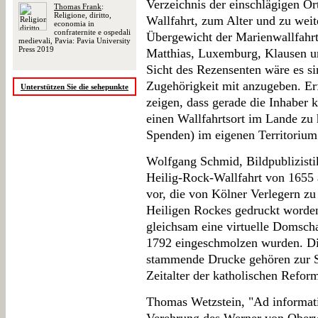
Verzeichnis der einschlägigen O
Thomas Frank
:
Religione, diritto,
Wallfahrt, zum Alter und zu weit
economia in
confraternite e ospedali
Übergewicht der Marienwallfahrte
medievali, Pavia: Pavia University
Press 2019
Matthias, Luxemburg, Klausen un
Sicht des Rezensenten wäre es sin
Zugehörigkeit mit anzugeben. E
Unterstützen Sie die sehepunkte
zeigen, dass gerade die Inhaber k
einen Wallfahrtsort im Lande zu
Spenden) im eigenen Territorium 
Wolfgang Schmid, Bildpublizisti
Heilig-Rock-Wallfahrt von 1655 a
vor, die von Kölner Verlegern zu
Heiligen Rockes gedruckt worden 
gleichsam eine virtuelle Domscha
1792 eingeschmolzen wurden. Die
stammende Drucke gehören zur Se
Zeitalter der katholischen Refor
Thomas Wetzstein, "Ad informati