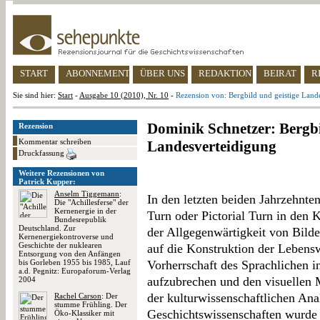
START
ABONNEMENT
ÜBER UNS
REDAKTION
BEIRAT
R
Sie sind hier:
Start
-
Ausgabe 10 (2010), Nr. 10
-
Rezension von: Bergbild und geistige Land
Dominik Schnetzer: Bergbi
Rezension
Kommentar schreiben
Landesverteidigung
Druckfassung
Weitere Rezensionen von
Patrick Kupper:
Anselm Tiggemann
:
In den letzten beiden Jahrzehnte
Die "Achillesferse" der
Kernenergie in der
Turn oder Pictorial Turn in den 
Bundesrepublik
Deutschland. Zur
der Allgegenwärtigkeit von Bilde
Kernenergiekontroverse und
Geschichte der nuklearen
auf die Konstruktion der Lebenswe
Entsorgung von den Anfängen
bis Gorleben 1955 bis 1985, Lauf
Vorherrschaft des Sprachlichen i
a.d. Pegnitz: Europaforum-Verlag
aufzubrechen und den visuellen 
2004
der kulturwissenschaftlichen An
Rachel Carson
: Der
stumme Frühling. Der
Geschichtswissenschaften wurde 
Öko-Klassiker mit