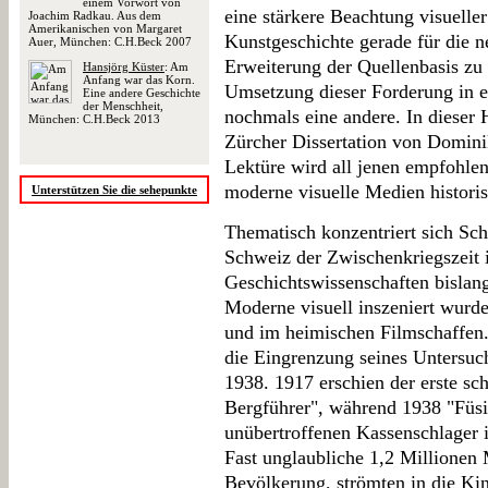
einem Vorwort von
eine stärkere Beachtung visueller
Joachim Radkau. Aus dem
Amerikanischen von Margaret
Kunstgeschichte gerade für die n
Auer, München: C.H.Beck 2007
Erweiterung der Quellenbasis zu f
Hansjörg Küster
: Am
Anfang war das Korn.
Umsetzung dieser Forderung in 
Eine andere Geschichte
der Menschheit,
nochmals eine andere. In dieser H
München: C.H.Beck 2013
Zürcher Dissertation von Dominik
Lektüre wird all jenen empfohlen,
moderne visuelle Medien histori
Unterstützen Sie die sehepunkte
Thematisch konzentriert sich Sch
Schweiz der Zwischenkriegszeit 
Geschichtswissenschaften bislan
Moderne visuell inszeniert wurden
und im heimischen Filmschaffen.
die Eingrenzung seines Untersuc
1938. 1917 erschien der erste sc
Bergführer", während 1938 "Füsi
unübertroffenen Kassenschlager 
Fast unglaubliche 1,2 Millionen 
Bevölkerung, strömten in die Kin