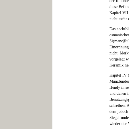
der Kalende
diese Befun
Kapitel VII
nicht mehr 
Das nachfol
osmanischen
Ṣişmanoğlu).
Einordnung 
nicht. Merk
vorgelegt w
Keramik nac
Kapitel IV 
Münzfunden 
Hendy in se
und denen i
Benutzungsg
schreiben. 
dem jedoch 
Siegelfunde
wieder der V