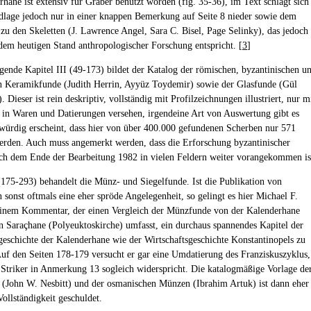
rhane ist extensiv für Gräber benutzt worden (fig. 35-36), im Text schlägt sich
dlage jedoch nur in einer knappen Bemerkung auf Seite 8 nieder sowie dem
 zu den Skeletten (J. Lawrence Angel, Sara C. Bisel, Page Selinky), das jedoch
dem heutigen Stand anthropologischer Forschung entspricht. [
3
]
gende Kapitel III (49-173) bildet der Katalog der römischen, byzantinischen u
 Keramikfunde (Judith Herrin, Ayyüz Toydemir) sowie der Glasfunde (Gül
 Dieser ist rein deskriptiv, vollständig mit Profilzeichnungen illustriert, nur m
in Waren und Datierungen versehen, irgendeine Art von Auswertung gibt es
würdig erscheint, dass hier von über 400.000 gefundenen Scherben nur 571
erden. Auch muss angemerkt werden, dass die Erforschung byzantinischer
h dem Ende der Bearbeitung 1982 in vielen Feldern weiter vorangekommen is
(175-293) behandelt die Münz- und Siegelfunde. Ist die Publikation von
sonst oftmals eine eher spröde Angelegenheit, so gelingt es hier Michael F.
inem Kommentar, der einen Vergleich der Münzfunde von der Kalenderhane
n Saraçhane (Polyeuktoskirche) umfasst, ein durchaus spannendes Kapitel der
eschichte der Kalenderhane wie der Wirtschaftsgeschichte Konstantinopels zu
Auf den Seiten 178-179 versucht er gar eine Umdatierung des Franziskuszyklus,
Striker in Anmerkung 13 sogleich widerspricht. Die katalogmäßige Vorlage de
 (John W. Nesbitt) und der osmanischen Münzen (Ibrahim Artuk) ist dann eher
ollständigkeit geschuldet.