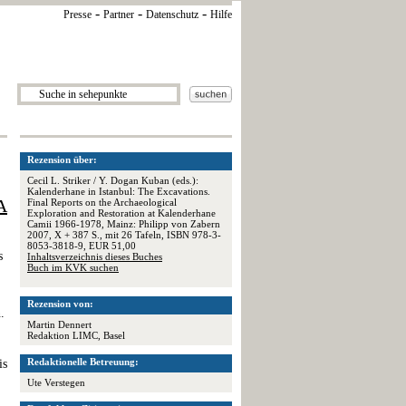
-
-
-
Presse
Partner
Datenschutz
Hilfe
Rezension über:
Cecil L. Striker / Y. Dogan Kuban (eds.):
Kalenderhane in Istanbul: The Excavations.
A
Final Reports on the Archaeological
Exploration and Restoration at Kalenderhane
Camii 1966-1978, Mainz: Philipp von Zabern
2007, X + 387 S., mit 26 Tafeln, ISBN 978-3-
8053-3818-9, EUR 51,00
s
Inhaltsverzeichnis dieses Buches
Buch im KVK suchen
Rezension von:
.
Martin Dennert
Redaktion LIMC, Basel
Redaktionelle Betreuung:
is
Ute Verstegen