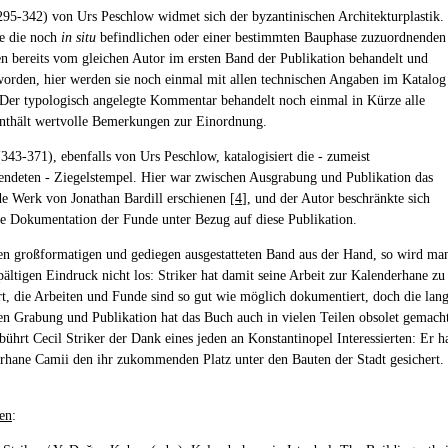
295-342) von Urs Peschlow widmet sich der byzantinischen Architekturplastik.
e die noch
in situ
befindlichen oder einer bestimmten Bauphase zuzuordnenden
n bereits vom gleichen Autor im ersten Band der Publikation behandelt und
worden, hier werden sie noch einmal mit allen technischen Angaben im Katalog
 Der typologisch angelegte Kommentar behandelt noch einmal in Kürze alle
enthält wertvolle Bemerkungen zur Einordnung.
(343-371), ebenfalls von Urs Peschlow, katalogisiert die - zumeist
ndeten - Ziegelstempel. Hier war zwischen Ausgrabung und Publikation das
e Werk von Jonathan Bardill erschienen [
4
], und der Autor beschränkte sich
ie Dokumentation der Funde unter Bezug auf diese Publikation.
n großformatigen und gediegen ausgestatteten Band aus der Hand, so wird ma
pältigen Eindruck nicht los: Striker hat damit seine Arbeit zur Kalenderhane zu
t, die Arbeiten und Funde sind so gut wie möglich dokumentiert, doch die lan
en Grabung und Publikation hat das Buch auch in vielen Teilen obsolet gemach
ührt Cecil Striker der Dank eines jeden an Konstantinopel Interessierten: Er h
rhane Camii den ihr zukommenden Platz unter den Bauten der Stadt gesichert.
en
: