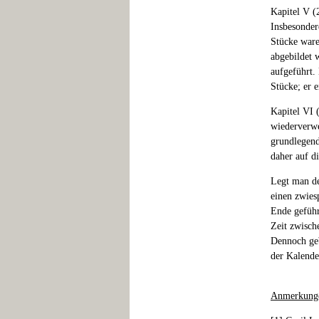
Kapitel V (
Insbesonder
Stücke ware
abgebildet 
aufgeführt.
Stücke; er 
Kapitel VI 
wiederverwe
grundlegend
daher auf d
Legt man de
einen zwies
Ende geführ
Zeit zwisch
Dennoch geb
der Kalende
Anmerkung