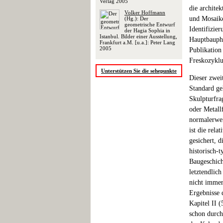
Verlag 2005
die archite
Volker Hoffmann
und Mosaike
(Hg.): Der
geometrische Entwurf
Identifizie
der Hagia Sophia in
Istanbul. Bilder einer Ausstellung,
Hauptbaupha
Frankfurt a.M. [u.a.]: Peter Lang
2005
Publikation
Freskozyklu
Unterstützen Sie die sehepunkte
Dieser zwei
Standard ge
Skulpturfr
oder Metall
normalerwei
ist die rel
gesichert, 
historisch-
Baugeschich
letztendlic
nicht immer
Ergebnisse 
Kapitel II (
schon durch