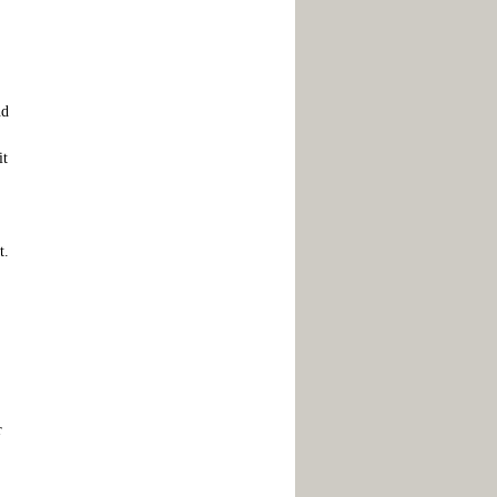
nd
it
t.
r