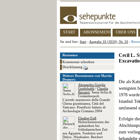
START
ABONNEMENT
ÜBER UNS
Sie sind hier:
Start
-
Ausgabe 10 (2010), Nr. 10
-
Rezen
Cecil L. 
Rezension
Excavatio
Kommentar schreiben
Druckfassung
Weitere Rezensionen von Martin
Dennert:
Die als Kal
Alessandra Guiglia
wenigsten b
Guidobaldi
/
Claudia
Barsanti
: Santa Sofia di
1978 wurde
Costantinopoli.
L'arredo marmoreo della Grande
Istanbul Te
Chiesa giustinianea, Città del
Vaticano: Pontificio Istituto di
umfassend e
Archeologia Cristiana 2004
Elisabet Enß
:
Erfolgte di
Holzschnitzereien der
Abschlusspu
spätantiken bis
frühislamischen Zeit
zum vorlieg
aus Ägypten. Funktion und
Dekor, Wiesbaden: Reichert
behandelte 