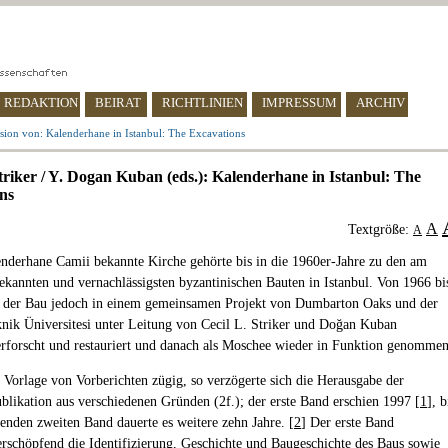
REDAKTION
BEIRAT
RICHTLINIEN
IMPRESSUM
ARCHIV
sion von: Kalenderhane in Istanbul: The Excavations
Striker / Y. Dogan Kuban (eds.): Kalenderhane in Istanbul: The
ns
A
Textgröße:
A
enderhane Camii bekannte Kirche gehörte bis in die 1960er-Jahre zu den am
ekannten und vernachlässigsten byzantinischen Bauten in Istanbul. Von 1966 bi
 der Bau jedoch in einem gemeinsamen Projekt von Dumbarton Oaks und der
knik Üniversitesi unter Leitung von Cecil L. Striker und Doğan Kuban
rforscht und restauriert und danach als Moschee wieder in Funktion genommen
e Vorlage von Vorberichten zügig, so verzögerte sich die Herausgabe der
blikation aus verschiedenen Gründen (2f.); der erste Band erschien 1997 [
1
], b
enden zweiten Band dauerte es weitere zehn Jahre. [
2
] Der erste Band
erschöpfend die Identifizierung, Geschichte und Baugeschichte des Baus sowie