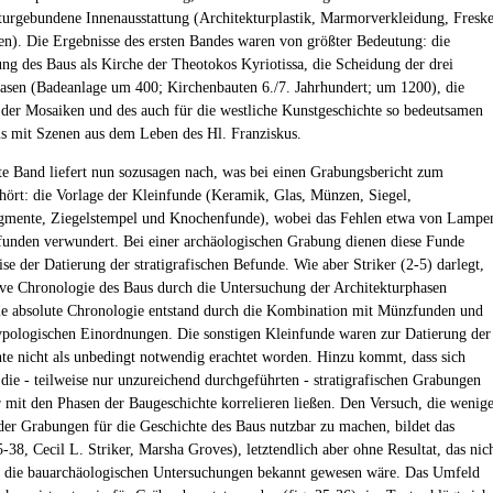
kturgebundene Innenausstattung (Architekturplastik, Marmorverkleidung, Fresk
n). Die Ergebnisse des ersten Bandes waren von größter Bedeutung: die
rung des Baus als Kirche der Theotokos Kyriotissa, die Scheidung der drei
sen (Badeanlage um 400; Kirchenbauten 6./7. Jahrhundert; um 1200), die
 der Mosaiken und des auch für die westliche Kunstgeschichte so bedeutsamen
s mit Szenen aus dem Leben des Hl. Franziskus.
te Band liefert nun sozusagen nach, was bei einen Grabungsbericht zum
hört: die Vorlage der Kleinfunde (Keramik, Glas, Münzen, Siegel,
agmente, Ziegelstempel und Knochenfunde), wobei das Fehlen etwa von Lampe
funden verwundert. Bei einer archäologischen Grabung dienen diese Funde
se der Datierung der stratigrafischen Befunde. Wie aber Striker (2-5) darlegt,
ative Chronologie des Baus durch die Untersuchung der Architekturphasen
die absolute Chronologie entstand durch die Kombination mit Münzfunden und
typologischen Einordnungen. Die sonstigen Kleinfunde waren zur Datierung der
te nicht als unbedingt notwendig erachtet worden. Hinzu kommt, dass sich
h die - teilweise nur unzureichend durchgeführten - stratigrafischen Grabungen
 mit den Phasen der Baugeschichte korrelieren ließen. Den Versuch, die wenig
der Grabungen für die Geschichte des Baus nutzbar zu machen, bildet das
5-38, Cecil L. Striker, Marsha Groves), letztendlich aber ohne Resultat, das nic
 die bauarchäologischen Untersuchungen bekannt gewesen wäre. Das Umfeld