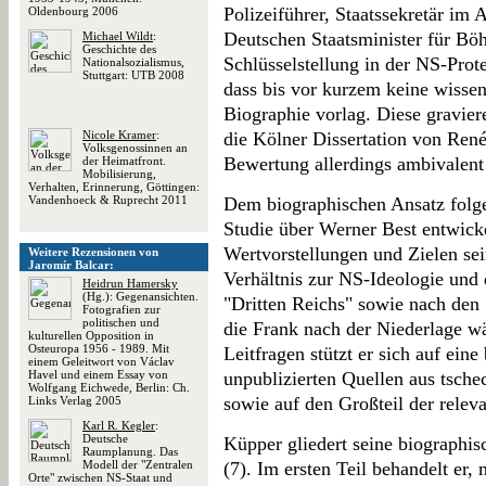
Polizeiführer, Staatssekretär im
Oldenbourg 2006
Deutschen Staatsminister für B
Michael Wildt
:
Geschichte des
Schlüsselstellung in der NS-Protek
Nationalsozialismus,
Stuttgart: UTB 2008
dass bis vor kurzem keine wisse
Biographie vorlag. Diese gravier
Nicole Kramer
:
die Kölner Dissertation von Ren
Volksgenossinnen an
Bewertung allerdings ambivalent 
der Heimatfront.
Mobilisierung,
Verhalten, Erinnerung, Göttingen:
Vandenhoeck & Ruprecht 2011
Dem biographischen Ansatz folge
Studie über Werner Best entwicke
Wertvorstellungen und Zielen se
Weitere Rezensionen von
Jaromír Balcar:
Verhältnis zur NS-Ideologie und
Heidrun Hamersky
(Hg.): Gegenansichten.
"Dritten Reichs" sowie nach den S
Fotografien zur
politischen und
die Frank nach der Niederlage w
kulturellen Opposition in
Osteuropa 1956 - 1989. Mit
Leitfragen stützt er sich auf ein
einem Geleitwort von Václav
Havel und einem Essay von
unpublizierten Quellen aus tsch
Wolfgang Eichwede, Berlin: Ch.
sowie auf den Großteil der releva
Links Verlag 2005
Karl R. Kegler
:
Deutsche
Küpper gliedert seine biographi
Raumplanung. Das
Modell der "Zentralen
(7). Im ersten Teil behandelt er,
Orte" zwischen NS-Staat und