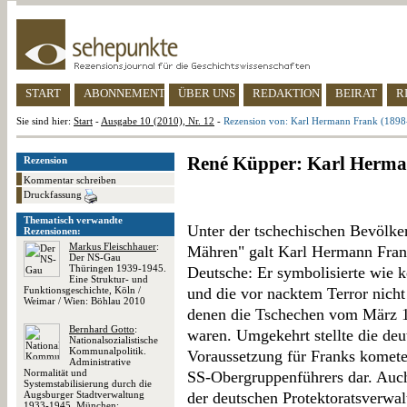
START
ABONNEMENT
ÜBER UNS
REDAKTION
BEIRAT
R
Sie sind hier:
Start
-
Ausgabe 10 (2010), Nr. 12
-
Rezension von: Karl Hermann Frank (1898
René Küpper: Karl Herma
Rezension
Kommentar schreiben
Druckfassung
Thematisch verwandte
Unter der tschechischen Bevölke
Rezensionen:
Markus Fleischhauer
:
Mähren" galt Karl Hermann Frank
Der NS-Gau
Thüringen 1939-1945.
Deutsche: Er symbolisierte wie k
Eine Struktur- und
Funktionsgeschichte, Köln /
und die vor nacktem Terror nich
Weimar / Wien: Böhlau 2010
denen die Tschechen vom März 1
Bernhard Gotto
:
waren. Umgekehrt stellte die deu
Nationalsozialistische
Kommunalpolitik.
Voraussetzung für Franks komete
Administrative
Normalität und
SS-Obergruppenführers dar. Auch
Systemstabilisierung durch die
Augsburger Stadtverwaltung
der deutschen Protektoratsverwa
1933-1945, München: