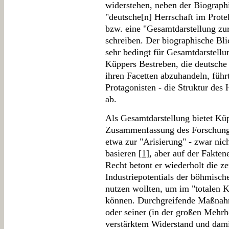
widerstehen, neben der Biographi
"deutsche[n] Herrschaft im Prot
bzw. eine "Gesamtdarstellung zur
schreiben. Der biographische Bli
sehr bedingt für Gesamtdarstell
Küppers Bestreben, die deutsche P
ihren Facetten abzuhandeln, füh
Protagonisten - die Struktur des 
ab.
Als Gesamtdarstellung bietet Kü
Zusammenfassung des Forschungs
etwa zur "Arisierung" - zwar nic
basieren [
1
], aber auf der Fakten
Recht betont er wiederholt die z
Industriepotentials der böhmische
nutzen wollten, um im "totalen K
können. Durchgreifende Maßnah
oder seiner (in der großen Mehrh
verstärktem Widerstand und dami