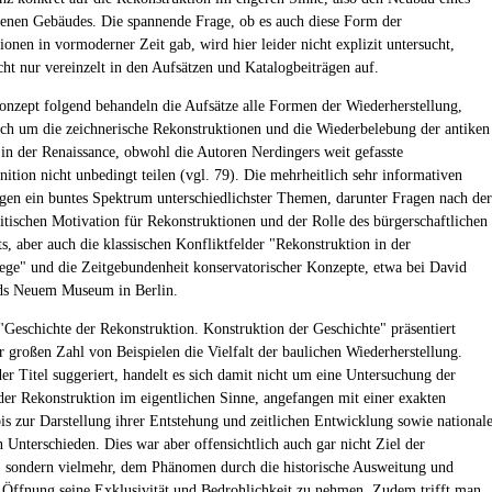
renen Gebäudes. Die spannende Frage, ob es auch diese Form der
ionen in vormoderner Zeit gab, wird hier leider nicht explizit untersucht,
cht nur vereinzelt in den Aufsätzen und Katalogbeiträgen auf.
zept folgend behandeln die Aufsätze alle Formen der Wiederherstellung,
och um die zeichnerische Rekonstruktionen und die Wiederbelebung der antiken
 in der Renaissance, obwohl die Autoren Nerdingers weit gefasste
nition nicht unbedingt teilen (vgl. 79). Die mehrheitlich sehr informativen
igen ein buntes Spektrum unterschiedlichster Themen, darunter Fragen nach der
litischen Motivation für Rekonstruktionen und der Rolle des bürgerschaftlichen
, aber auch die klassischen Konfliktfelder "Rekonstruktion in der
ge" und die Zeitgebundenheit konservatorischer Konzepte, etwa bei David
lds Neuem Museum in Berlin.
"Geschichte der Rekonstruktion. Konstruktion der Geschichte" präsentiert
r großen Zahl von Beispielen die Vielfalt der baulichen Wiederherstellung.
der Titel suggeriert, handelt es sich damit nicht um eine Untersuchung der
der Rekonstruktion im eigentlichen Sinne, angefangen mit einer exakten
bis zur Darstellung ihrer Entstehung und zeitlichen Entwicklung sowie national
n Unterschieden. Dies war aber offensichtlich auch gar nicht Ziel der
, sondern vielmehr, dem Phänomen durch die historische Ausweitung und
e Öffnung seine Exklusivität und Bedrohlichkeit zu nehmen. Zudem trifft man