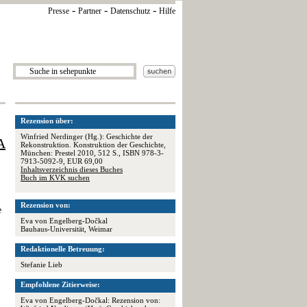
-
-
-
Presse
Partner
Datenschutz
Hilfe
Rezension über:
Winfried Nerdinger (Hg.): Geschichte der
A
Rekonstruktion. Konstruktion der Geschichte,
München: Prestel 2010, 512 S., ISBN 978-3-
7913-5092-9, EUR 69,00
Inhaltsverzeichnis dieses Buches
Buch im KVK suchen
Rezension von:
e
Eva von Engelberg-Dočkal
Bauhaus-Universität, Weimar
.
Redaktionelle Betreuung:
Stefanie Lieb
Empfohlene Zitierweise:
Eva von Engelberg-Dočkal: Rezension von: