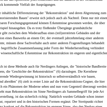
ck kommende Vielfalt der Ausprägungen.
e inhaltliche Differenzierung der "Rekonstruktion" und deren Abgrenzung zum
istorisierenden Bauen" erweist sich jedoch auch als Nachteil. Denn nur mit eine
baren Forschungsgegenstand können Erkenntnisse gewonnen werden, die über
eispiel hinausgehen. Da es trotz fließender Übergänge grundsätzliche
e gibt zwischen dem Wiederaufbau eines (teil)zerstörten Gebäudes und der
ion eines Bauwerks an einem Ort, der eventuell jahrzehntelang einer anderen
nte, müssen diese Sachverhalte auch unter anderen Fragestellungen behandelt
 begriffliche Zusammenfassung jeder Form der Wiederherstellung verhindert
e wissenschaftliche Erkenntnisse zur Rekonstruktion im engeren und eigentliche
ch ist diese Methode auch für Nerdingers Anliegen, die "historische Bandbreite
ns, die 'Geschichte der Rekonstruktion'" (6) darzulegen. Die Kernthese
erende Wiedergewinnung ist historisch so selbstverständlich wie bauen,
nd abreißen" (6) zielt in erster Linie auf die Rekonstruktions-Gegner, die hier
ich ein Phänomen der Moderne sehen und nun vom Gegenteil überzeugt werden
steht man Rekonstruktion im Sinne Nerdingers als Sammelbegriff für jede Art
erstellung, ist das sicherlich richtig: Natürlich wurden Gebäude schon immer
ut, repariert und in den historischen Formen ergänzt. Der Streitpunkt richtet
anz konkret auf die Rekonstruktion im engeren Sinne, also den Neubau eines