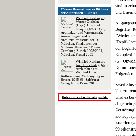
sind in zeh
Weitere Rezensionen zu Büchern
und Ensembl
der Autorinnen / Autoren:
Winfried Nerdinger
/
Werner Oechslin
Ausgangspun
(Hgg.): Gottfried
Semper (1803-1879).
Begriffe "R
Architektur und Wissenschaft.
"Wiederhers
Ausstellungs-Katalog
Architekturmuseum der TU
"Replik" v
München, Pinakothek der
Moderne München / Museum für
der Begriff
Gestaltung Zürich 2003/2004,
München: Prestel 2003
Komplexität
(6). Obwohl
Winfried Nerdinger
/
Inez Florschütz
(Hgg.):
Definitione
Architektur der
Wunderkinder.
Folgenden j
Aufbruch und Verdrängung in
Bayern 1945-60, Salzburg:
Verlag Anton Pustet 2005
Zweifellos 
klar zu tre
Unterstützen Sie die sehepunkte
wird es bei
allgemein g
Zerstörung)
Konzept spr
Zuordnungen
99 rekonstr
Konzentrati