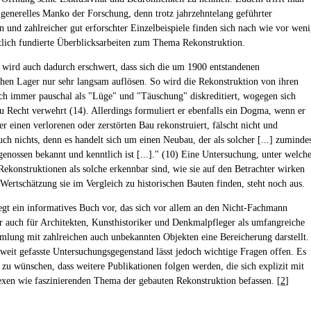
n generelles Manko der Forschung, denn trotz jahrzehntelang geführter
n und zahlreicher gut erforschter Einzelbeispiele finden sich nach wie vor wen
tlich fundierte Überblicksarbeiten zum Thema Rekonstruktion.
 wird auch dadurch erschwert, dass sich die um 1900 entstandenen
chen Lager nur sehr langsam auflösen. So wird die Rekonstruktion von ihren
h immer pauschal als "Lüge" und "Täuschung" diskreditiert, wogegen sich
u Recht verwehrt (14). Allerdings formuliert er ebenfalls ein Dogma, wenn er
r einen verlorenen oder zerstörten Bau rekonstruiert, fälscht nicht und
uch nichts, denn es handelt sich um einen Neubau, der als solcher [...] zuminde
tgenossen bekannt und kenntlich ist [...]." (10) Eine Untersuchung, unter welch
ekonstruktionen als solche erkennbar sind, wie sie auf den Betrachter wirken
Wertschätzung sie im Vergleich zu historischen Bauten finden, steht noch aus.
egt ein informatives Buch vor, das sich vor allem an den Nicht-Fachmann
r auch für Architekten, Kunsthistoriker und Denkmalpfleger als umfangreiche
mlung mit zahlreichen auch unbekannten Objekten eine Bereicherung darstellt.
weit gefasste Untersuchungsgegenstand lässt jedoch wichtige Fragen offen. Es
r zu wünschen, dass weitere Publikationen folgen werden, die sich explizit mit
en wie faszinierenden Thema der gebauten Rekonstruktion befassen. [
2
]