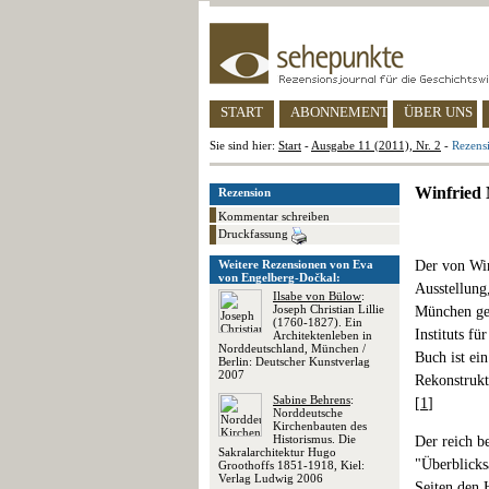
START
ABONNEMENT
ÜBER UNS
Sie sind hier:
Start
-
Ausgabe 11 (2011), Nr. 2
-
Rezens
Winfried 
Rezension
Kommentar schreiben
Druckfassung
Weitere Rezensionen von Eva
Der von Win
von Engelberg-Dočkal:
Ausstellung
Ilsabe von Bülow
:
Joseph Christian Lillie
München ge
(1760-1827). Ein
Instituts f
Architektenleben in
Norddeutschland, München /
Buch ist ei
Berlin: Deutscher Kunstverlag
2007
Rekonstrukt
Sabine Behrens
:
[
1
]
Norddeutsche
Kirchenbauten des
Historismus. Die
Der reich b
Sakralarchitektur Hugo
"Überblicks
Groothoffs 1851-1918, Kiel:
Verlag Ludwig 2006
Seiten den 