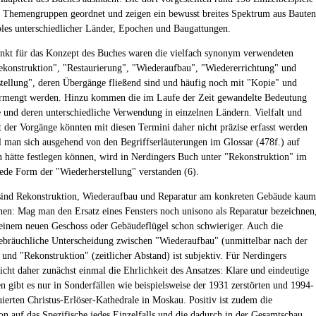
n Themengruppen geordnet und zeigen ein bewusst breites Spektrum aus Bauten
es unterschiedlicher Länder, Epochen und Baugattungen.
kt für das Konzept des Buches waren die vielfach synonym verwendeten
ekonstruktion", "Restaurierung", "Wiederaufbau", "Wiedererrichtung" und
tellung", deren Übergänge fließend sind und häufig noch mit "Kopie" und
ermengt werden. Hinzu kommen die im Laufe der Zeit gewandelte Bedeutung
e und deren unterschiedliche Verwendung in einzelnen Ländern. Vielfalt und
 der Vorgänge könnten mit diesen Termini daher nicht präzise erfasst werden
 man sich ausgehend von den Begriffserläuterungen im Glossar (478f.) auf
n hätte festlegen können, wird in Nerdingers Buch unter "Rekonstruktion" im
ede Form der "Wiederherstellung" verstanden (6).
sind Rekonstruktion, Wiederaufbau und Reparatur am konkreten Gebäude kaum
nnen: Mag man den Ersatz eines Fensters noch unisono als Reparatur bezeichnen
 einem neuen Geschoss oder Gebäudeflügel schon schwieriger. Auch die
ebräuchliche Unterscheidung zwischen "Wiederaufbau" (unmittelbar nach der
 und "Rekonstruktion" (zeitlicher Abstand) ist subjektiv. Für Nerdingers
icht daher zunächst einmal die Ehrlichkeit des Ansatzes: Klare und eindeutige
 gibt es nur in Sonderfällen wie beispielsweise der 1931 zerstörten und 1994-
uierten Christus-Erlöser-Kathedrale in Moskau. Positiv ist zudem die
on auf das Spezifische jedes Einzelfalls und die dadurch in der Gesamtschau