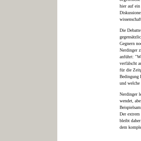
hier auf ei
Diskussione
wissenschaf
Die Debatte
gegensätzli
Gegnern noc
Nerdinger z
anführt: "We
verfälscht a
für die Zei
Bedingung R
und welche 
Nerdinger l
wendet, abe
Beispielsam
Der extrem 
bleibt dahe
dem komplex