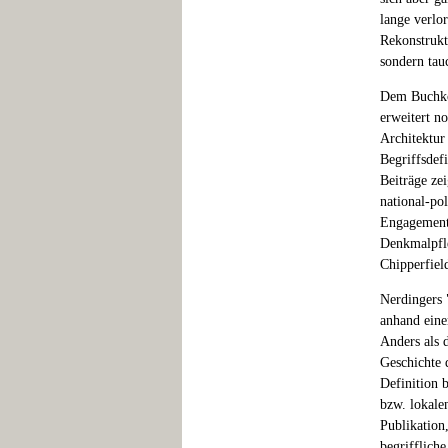
lange verlo
Rekonstrukt
sondern tau
Dem Buchkon
erweitert n
Architektur
Begriffsdefi
Beiträge ze
national-po
Engagements
Denkmalpfle
Chipperfie
Nerdingers 
anhand eine
Anders als 
Geschichte 
Definition 
bzw. lokale
Publikation
begrifflich