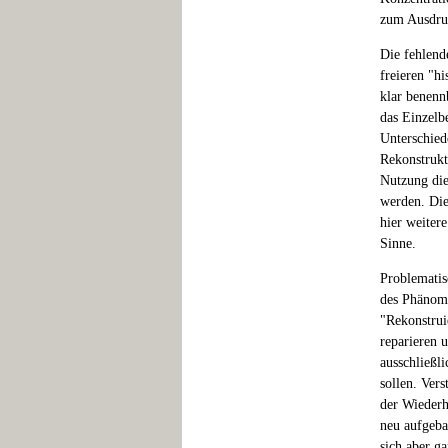
zum Ausdru
Die fehlend
freieren "h
klar benenn
das Einzelb
Unterschied
Rekonstrukt
Nutzung die
werden. Die
hier weiter
Sinne.
Problematis
des Phänome
"Rekonstrui
reparieren u
ausschließl
sollen. Ver
der Wiederh
neu aufgeba
sich aber g