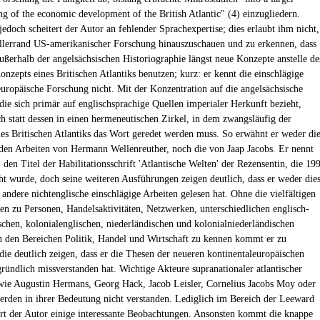
ng of the economic development of the British Atlantic" (4) einzugliedern.
jedoch scheitert der Autor an fehlender Sprachexpertise; dies erlaubt ihm nicht,
llerrand US-amerikanischer Forschung hinauszuschauen und zu erkennen, dass
außerhalb der angelsächsischen Historiographie längst neue Konzepte anstelle de
onzepts eines Britischen Atlantiks benutzen; kurz: er kennt die einschlägige
europäische Forschung nicht. Mit der Konzentration auf die angelsächsische
die sich primär auf englischsprachige Quellen imperialer Herkunft bezieht,
ch statt dessen in einen hermeneutischen Zirkel, in dem zwangsläufig der
nes Britischen Atlantiks das Wort geredet werden muss. So erwähnt er weder di
den Arbeiten von Hermann Wellenreuther, noch die von Jaap Jacobs. Er nennt
den Titel der Habilitationsschrift 'Atlantische Welten' der Rezensentin, die 19
cht wurde, doch seine weiteren Ausführungen zeigen deutlich, dass er weder die
andere nichtenglische einschlägige Arbeiten gelesen hat. Ohne die vielfältigen
en zu Personen, Handelsaktivitäten, Netzwerken, unterschiedlichen englisch-
schen, kolonialenglischen, niederländischen und kolonialniederländischen
in den Bereichen Politik, Handel und Wirtschaft zu kennen kommt er zu
 die deutlich zeigen, dass er die Thesen der neueren kontinentaleuropäischen
ründlich missverstanden hat. Wichtige Akteure supranationaler atlantischer
ie Augustin Hermans, Georg Hack, Jacob Leisler, Cornelius Jacobs Moy oder
erden in ihrer Bedeutung nicht verstanden. Lediglich im Bereich der Leeward
fert der Autor einige interessante Beobachtungen. Ansonsten kommt die knappe