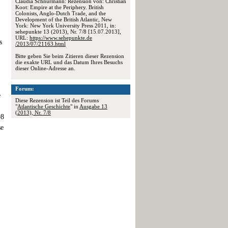
Claudia Schnurmann: Rezension von: Christian
Koot: Empire at the Periphery. British
Colonists, Anglo-Dutch Trade, and the
Development of the British Atlantic, New
York: New York University Press 2011, in:
sehepunkte 13 (2013), Nr. 7/8 [15.07.2013],
URL:
https://www.sehepunkte.de
s
/2013/07/21163.html
Bitte geben Sie beim Zitieren dieser Rezension
die exakte URL und das Datum Ihres Besuchs
dieser Online-Adresse an.
Forum:
e
Diese Rezension ist Teil des Forums
"
Atlantische Geschichte
" in
Ausgabe 13
(2013), Nr. 7/8
98
se