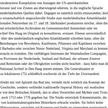
unstrukturierte Kompilation von Aussagen der US-amerikanischen
iteratur und von Zitaten aus überwiegend edierten, in die englische Sprache
 niederländischen Quellen daher. Dagegen ist natürlich nichts einzuwenden; doc
e wissenschaftlich anspruchsvolle Studie zum niederländischen Atlantikhandel
tionalen Netzwerken im 17. und 18. Jahrhundert produzieren möchte, ohne die
nd erforderlichen Archivalien im Gemeentearchief Amsterdam oder im
rchief Den Haag im Original zu konsultieren, erstaunt. Ebenso unverständlich
n über den niederländisch-englischen Atlantikhandel schreiben kann, ohne die
Beziehungen von Bewohnern, Kaufleuten, Pflanzern und Kapitänen zwischen
 Barbados oder zwischen Nieuw Nederland, Virginia und Maryland zu kennen
ersucht es trotzdem. Die vielfältigen Interessen der Westindischen Compagnie,
en Provinzen der Niederlande, Seeland und Holland, der urbanen Zentren
nd Rotterdam oder der Obrigkeiten werden nicht beachtet - dazu hätte man di
Nationaal Archief in Den Haag nutzen müssen. Die Generalstaaten in
u lokalisieren (75) schließlich erschreckt ob der Tiefe der Unwissenheit.
rfindet mit viel Aplomb das Rad neu, versteht nicht wirklich das Konzept der
n Geschichte, sondern verkleidet traditionelle Imperial History mit modischen
r wie dem Britischen Atlantik, den es allen Vorurteilen und Mythen zum Trotz
 noch 1713 oder 1776 gegeben hat. Die Studie entwickelt Erkenntnisziele, die
t von kontinentaleuropäischen Historikern erbracht wurden. Sie liefert keine
e Makroanalyse, verzichtet auf Kontexte und bleibt im ungeordnet positivistisch