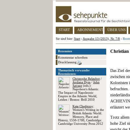
START
ABONNEMENT
ÜBER UNS
Sie sind hier:
Start
-
Ausgabe 13 (2013), Nr. 7/8
-
Rezen
Christian
Rezension
Kommentar schreiben
Druckfassung
Thematisch verwandte
Das Ziel de
Rezensionen:
zwischen ni
Christophe Belaubre
/
Jordana Dym
/
John
Kolonisten 
Savage
(eds.):
befruchten.
Napoleon's Atlantic.
The Impact of Napoleonic
niederländ
Empire in the Atlantic World,
Leiden / Boston: Brill 2010
ACHIEVING
Kate Chedgzoy
:
erläutert w
Women's Writing in the
British Atlantic World.
Memory, Place and
Trotz allem 
History, 1550-1700, Cambridge:
hohe Ziel n
Cambridge University Press 2012
spricht der 