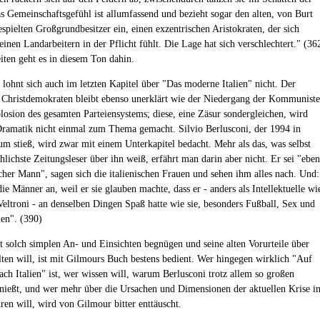
s Gemeinschaftsgefühl ist allumfassend und bezieht sogar den alten, von Burt
spielten Großgrundbesitzer ein, einen exzentrischen Aristokraten, der sich
inen Landarbeitern in der Pflicht fühlt. Die Lage hat sich verschlechtert." (36
iten geht es in diesem Ton dahin.
 lohnt sich auch im letzten Kapitel über "Das moderne Italien" nicht. Der
 Christdemokraten bleibt ebenso unerklärt wie der Niedergang der Kommunist
losion des gesamten Parteiensystems; diese, eine Zäsur sondergleichen, wird
 Dramatik nicht einmal zum Thema gemacht. Silvio Berlusconi, der 1994 in
um stieß, wird zwar mit einem Unterkapitel bedacht. Mehr als das, was selbst
hlichste Zeitungsleser über ihn weiß, erfährt man darin aber nicht. Er sei "eben
scher Mann", sagen sich die italienischen Frauen und sehen ihm alles nach. Und:
ie Männer an, weil er sie glauben machte, dass er - anders als Intellektuelle wi
Veltroni - an denselben Dingen Spaß hatte wie sie, besonders Fußball, Sex und
en". (390)
t solch simplen An- und Einsichten begnügen und seine alten Vorurteile über
alten will, ist mit Gilmours Buch bestens bedient. Wer hingegen wirklich "Auf
ach Italien" ist, wer wissen will, warum Berlusconi trotz allem so großen
nießt, und wer mehr über die Ursachen und Dimensionen der aktuellen Krise i
hren will, wird von Gilmour bitter enttäuscht.