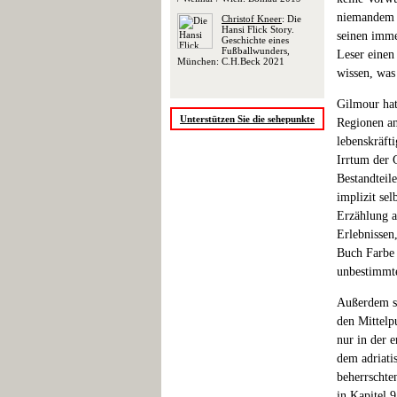
niemandem z
Christof Kneer
: Die
Hansi Flick Story.
seinen imme
Geschichte eines
Fußballwunders,
Leser einen
München: C.H.Beck 2021
wissen, was
Gilmour hat 
Unterstützen Sie die sehepunkte
Regionen an
lebenskräfti
Irrtum der 
Bestandteil
implizit sel
Erzählung a
Erlebnissen
Buch Farbe 
unbestimmte
Außerdem sc
den Mittelpu
nur in der 
dem adriati
beherrschte
in Kapitel 9