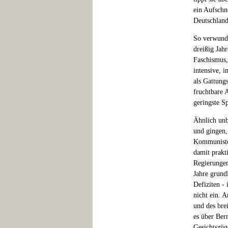
ein Aufschn
Deutschland
So verwunde
dreißig Jah
Faschismus,
intensive, 
als Gattung
fruchtbare A
geringste Sp
Ähnlich unb
und gingen,
Kommunisten
damit prakt
Regierungen
Jahre grund
Defiziten -
nicht ein. 
und des brei
es über Ber
Gesichtszüg