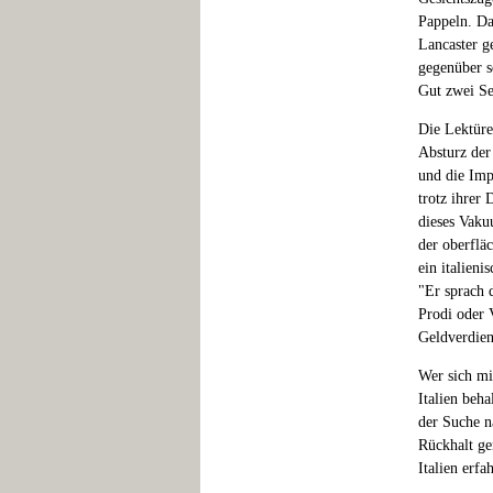
Pappeln. Da
Lancaster ge
gegenüber se
Gut zwei Se
Die Lektüre
Absturz der
und die Imp
trotz ihrer
dieses Vaku
der oberfläc
ein italieni
"Er sprach d
Prodi oder 
Geldverdien
Wer sich mi
Italien beh
der Suche n
Rückhalt ge
Italien erfa