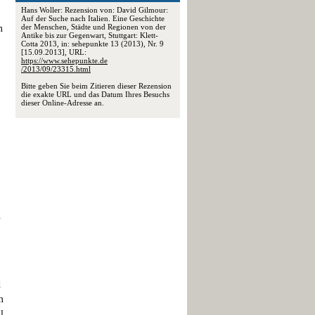
Hans Woller: Rezension von: David Gilmour:
Auf der Suche nach Italien. Eine Geschichte
der Menschen, Städte und Regionen von der
m
Antike bis zur Gegenwart, Stuttgart: Klett-
Cotta 2013, in: sehepunkte 13 (2013), Nr. 9
[15.09.2013], URL:
https://www.sehepunkte.de
/2013/09/23315.html
Bitte geben Sie beim Zitieren dieser Rezension
die exakte URL und das Datum Ihres Besuchs
dieser Online-Adresse an.
.
d
m
l