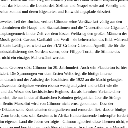
r auf das Piemont, die Lombardei, Sizilien und Neapel sowie auf Venedig und
chen kommt und deren Eigenarten und Entwicklungspfade skizziert.
zweiten Teil des Buches, verliert Gilmour seine Vorsätze fast völlig aus den
t dominieren die Haupt- und Staatsaktionen und die "Generation der Giganten"
auptaugenmerk in der Zeit vor dem Ersten Weltkrieg den großen Männern der
 Musik gehört: Cavour, Garibaldi und Verdi - sie beherrschen das Bild, während
ifikante Leitfiguren wie etwa der FIAT-Gründer Giovanni Agnelli, die für die
Industrialisierung des Nordens stehen, oder Filippo Turati, die Stimme des
, nicht ein einziges Mal erwähnt werden.
 seine Grenzen stößt Gilmour im 20. Jahrhundert. Auch sein Plauderton ist hier
atziert. Die Spannungen vor dem Ersten Weltkrieg, die blutige interne
on danach und der Aufstieg der Faschisten, die 1922 an die Macht gelangten -
stürzenden Ereignisse werden ebenso wenig analysiert und erklärt wie die
 und das Wesen des faschistischen Regimes, das als harmlose Variante einer
cheint, die nur in den afrikanischen Kolonien gelegentlich über die Stränge
h Benito Mussolini wird von Gilmour nicht ernst genommen. Dass der
e Diktator seine Kontrahenten drangsalieren und ermorden ließ, dass er blutige
Zaun brach, dass sein Rassismus in Afrika Hunderttausende Todesopfer forder
 im eigenen Land die Juden verfolgte - Gilmour ignoriert diese Themen nicht, e
ber nur an und huscht dann rasch über sie hinweg. In seinen Augen war Mussolin