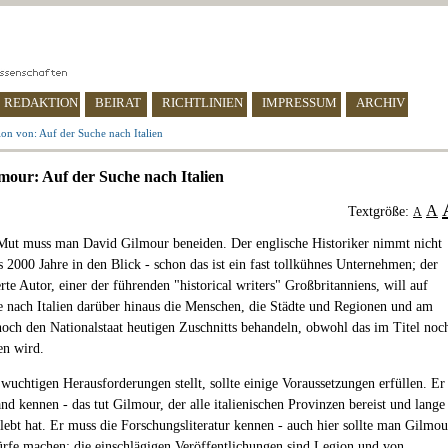
REDAKTION
BEIRAT
RICHTLINIEN
IMPRESSUM
ARCHIV
on von: Auf der Suche nach Italien
mour: Auf der Suche nach Italien
A
Textgröße:
A
ut muss man David Gilmour beneiden. Der englische Historiker nimmt nicht
s 2000 Jahre in den Blick - schon das ist ein fast tollkühnes Unternehmen; der
te Autor, einer der führenden "historical writers" Großbritanniens, will auf
e nach Italien darüber hinaus die Menschen, die Städte und Regionen und am
och den Nationalstaat heutigen Zuschnitts behandeln, obwohl das im Titel noc
en wird.
 wuchtigen Herausforderungen stellt, sollte einige Voraussetzungen erfüllen. Er
nd kennen - das tut Gilmour, der alle italienischen Provinzen bereist und lange
elebt hat. Er muss die Forschungsliteratur kennen - auch hier sollte man Gilmou
rfe machen; die einschlägigen Veröffentlichungen sind Legion und von