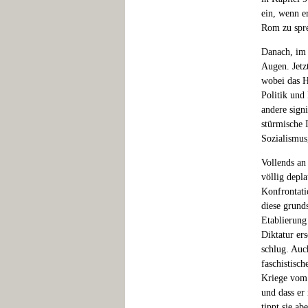
ein, wenn e
Rom zu spre
Danach, im 
Augen. Jetz
wobei das H
Politik und
andere sign
stürmische 
Sozialismus
Vollends an
völlig depl
Konfrontati
diese grund
Etablierung
Diktatur ers
schlug. Auc
faschistisch
Kriege vom 
und dass er
tippt sie a