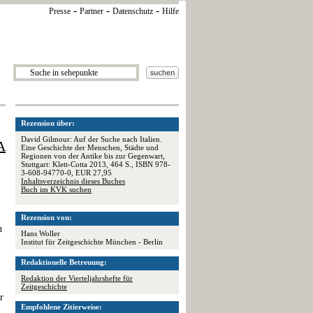
-
-
-
Presse
Partner
Datenschutz
Hilfe
Rezension über:
David Gilmour: Auf der Suche nach Italien.
A
Eine Geschichte der Menschen, Städte und
Regionen von der Antike bis zur Gegenwart,
Stuttgart: Klett-Cotta 2013, 464 S., ISBN 978-
3-608-94770-0, EUR 27,95
Inhaltsverzeichnis dieses Buches
Buch im KVK suchen
Rezension von:
h
Hans Woller
Institut für Zeitgeschichte München - Berlin
Redaktionelle Betreuung:
Redaktion der Vierteljahrshefte für
Zeitgeschichte
r
Empfohlene Zitierweise: