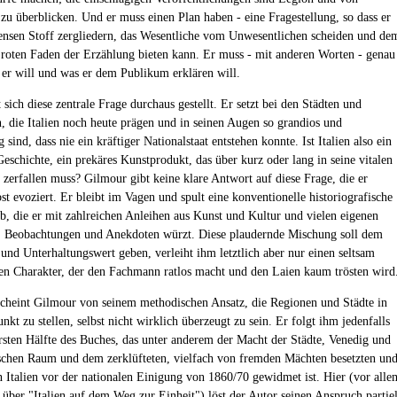
u überblicken. Und er muss einen Plan haben - eine Fragestellung, so dass er
nsen Stoff zergliedern, das Wesentliche vom Unwesentlichen scheiden und de
 roten Faden der Erzählung bieten kann. Er muss - mit anderen Worten - genau
 er will und was er dem Publikum erklären will.
sich diese zentrale Frage durchaus gestellt. Er setzt bei den Städten und
, die Italien noch heute prägen und in seinen Augen so grandios und
g sind, dass nie ein kräftiger Nationalstaat entstehen konnte. Ist Italien also ein
Geschichte, ein prekäres Kunstprodukt, das über kurz oder lang in seine vitalen
e zerfallen muss? Gilmour gibt keine klare Antwort auf diese Frage, die er
bst evoziert. Er bleibt im Vagen und spult eine konventionelle historiografische
b, die er mit zahlreichen Anleihen aus Kunst und Kultur und vielen eigenen
, Beobachtungen und Anekdoten würzt. Diese plaudernde Mischung soll dem
und Unterhaltungswert geben, verleiht ihm letztlich aber nur einen seltsam
n Charakter, der den Fachmann ratlos macht und den Laien kaum trösten wird
heint Gilmour von seinem methodischen Ansatz, die Regionen und Städte in
nkt zu stellen, selbst nicht wirklich überzeugt zu sein. Er folgt ihm jedenfalls
ersten Hälfte des Buches, das unter anderem der Macht der Städte, Venedig und
schen Raum und dem zerklüfteten, vielfach von fremden Mächten besetzten un
n Italien vor der nationalen Einigung von 1860/70 gewidmet ist. Hier (vor alle
 über "Italien auf dem Weg zur Einheit") löst der Autor seinen Anspruch partiel