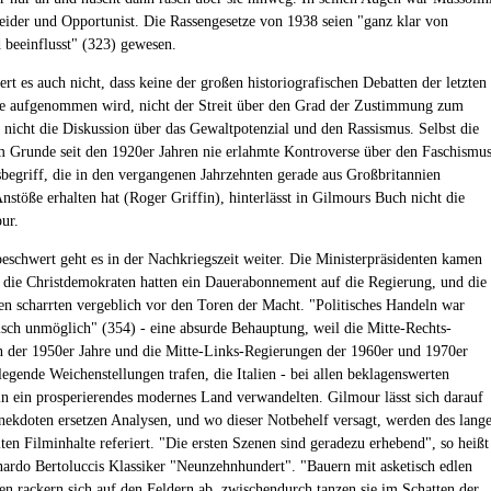
eider und Opportunist. Die Rassengesetze von 1938 seien "ganz klar von
 beeinflusst" (323) gewesen.
rt es auch nicht, dass keine der großen historiografischen Debatten der letzten
re aufgenommen wird, nicht der Streit über den Grad der Zustimmung zum
 nicht die Diskussion über das Gewaltpotenzial und den Rassismus. Selbst die
im Grunde seit den 1920er Jahren nie erlahmte Kontroverse über den Faschismu
sbegriff, die in den vergangenen Jahrzehnten gerade aus Großbritannien
nstöße erhalten hat (Roger Griffin), hinterlässt in Gilmours Buch nicht die
ur.
eschwert geht es in der Nachkriegszeit weiter. Die Ministerpräsidenten kamen
 die Christdemokraten hatten ein Dauerabonnement auf die Regierung, und die
 scharrten vergeblich vor den Toren der Macht. "Politisches Handeln war
isch unmöglich" (354) - eine absurde Behauptung, weil die Mitte-Rechts-
 der 1950er Jahre und die Mitte-Links-Regierungen der 1960er und 1970er
legende Weichenstellungen trafen, die Italien - bei allen beklagenswerten
 in ein prosperierendes modernes Land verwandelten. Gilmour lässt sich darauf
Anekdoten ersetzen Analysen, und wo dieser Notbehelf versagt, werden des lang
ten Filminhalte referiert. "Die ersten Szenen sind geradezu erhebend", so heißt
nardo Bertoluccis Klassiker "Neunzehnhundert". "Bauern mit asketisch edlen
en rackern sich auf den Feldern ab, zwischendurch tanzen sie im Schatten der