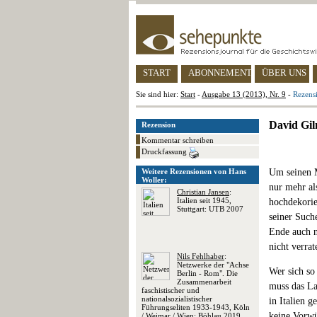
START
ABONNEMENT
ÜBER UNS
Sie sind hier:
Start
-
Ausgabe 13 (2013), Nr. 9
-
Rezensi
David Gil
Rezension
Kommentar schreiben
Druckfassung
Weitere Rezensionen von Hans
Um seinen M
Woller:
nur mehr al
Christian Jansen
:
Italien seit 1945,
hochdekorier
Stuttgart: UTB 2007
seiner Such
Ende auch n
nicht verrat
Nils Fehlhaber
:
Netzwerke der "Achse
Wer sich so
Berlin - Rom". Die
Zusammenarbeit
muss das La
faschistischer und
nationalsozialistischer
in Italien g
Führungseliten 1933-1943, Köln
keine Vorwü
/ Weimar / Wien: Böhlau 2019