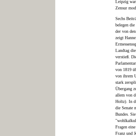
Leipzig ware
Zensur mode
Sechs Beitr
belegen die
der von den
zeigt Hanne
Ermessenssp
Landtag die
verstieß. D
Parlamentar
von 1819 üb
von ihrem U
stark zersp
Übergang zu
allem von d
Holtz). In 
die Senate 
Bundes. Sie
"wohlkalkuli
Fragen eine
Franz und J