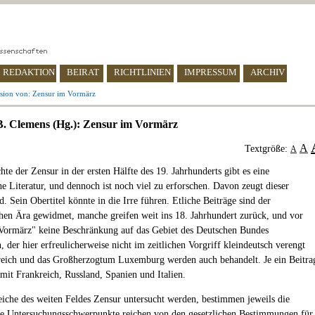
REDAKTION
BEIRAT
RICHTLINIEN
IMPRESSUM
ARCHIV
sion von: Zensur im Vormärz
B. Clemens (Hg.): Zensur im Vormärz
A
Textgröße:
A
te der Zensur in der ersten Hälfte des 19. Jahrhunderts gibt es eine
e Literatur, und dennoch ist noch viel zu erforschen. Davon zeugt dieser
 Sein Obertitel könnte in die Irre führen. Etliche Beiträge sind der
hen Ära gewidmet, manche greifen weit ins 18. Jahrhundert zurück, und vor
"Vormärz" keine Beschränkung auf das Gebiet des Deutschen Bundes
n, der hier erfreulicherweise nicht im zeitlichen Vorgriff kleindeutsch verengt
reich und das Großherzogtum Luxemburg werden auch behandelt. Je ein Beitra
 mit Frankreich, Russland, Spanien und Italien.
iche des weiten Feldes Zensur untersucht werden, bestimmen jeweils die
e Untersuchungsschwerpunkte reichen von den gesetzlichen Bestimmungen für