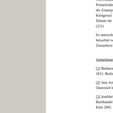
Pressefreihe
die Zensurp
Königreich b
Dienste der
(221).
So untersch
betrachtet 
Zensurforsc
Anmerkung
[
1
] Buttker
1813, Berli
[
2
] Sein Art
Österreich 
[
3
] Ausführ
Buchhandel 
Köln 2005.