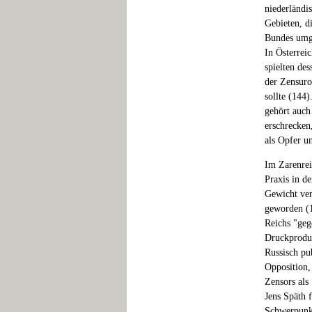
niederländi
Gebieten, d
Bundes umge
In Österrei
spielten de
der Zensuro
sollte (144
gehört auch
erschrecken
als Opfer u
Im Zarenrei
Praxis in d
Gewicht ver
geworden (1
Reichs "geg
Druckproduk
Russisch pu
Opposition,
Zensors als
Jens Späth 
Schwerpunkt