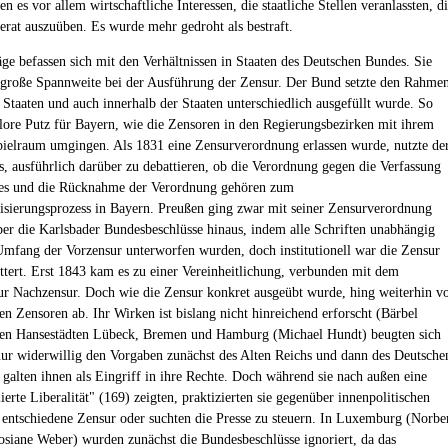
n es vor allem wirtschaftliche Interessen, die staatliche Stellen veranlassten, d
rat auszuüben. Es wurde mehr gedroht als bestraft.
äge befassen sich mit den Verhältnissen in Staaten des Deutschen Bundes. Sie
 große Spannweite bei der Ausführung der Zensur. Der Bund setzte den Rahmen
 Staaten und auch innerhalb der Staaten unterschiedlich ausgefüllt wurde. So
lore Putz für Bayern, wie die Zensoren in den Regierungsbezirken mit ihrem
ielraum umgingen. Als 1831 eine Zensurverordnung erlassen wurde, nutzte de
s, ausführlich darüber zu debattieren, ob die Verordnung gegen die Verfassung
ies und die Rücknahme der Verordnung gehören zum
isierungsprozess in Bayern. Preußen ging zwar mit seiner Zensurverordnung
er die Karlsbader Bundesbeschlüsse hinaus, indem alle Schriften unabhängig
mfang der Vorzensur unterworfen wurden, doch institutionell war die Zensur
littert. Erst 1843 kam es zu einer Vereinheitlichung, verbunden mit dem
r Nachzensur. Doch wie die Zensur konkret ausgeübt wurde, hing weiterhin v
en Zensoren ab. Ihr Wirken ist bislang nicht hinreichend erforscht (Bärbel
den Hansestädten Lübeck, Bremen und Hamburg (Michael Hundt) beugten sich
nur widerwillig den Vorgaben zunächst des Alten Reichs und dann des Deutsche
 galten ihnen als Eingriff in ihre Rechte. Doch während sie nach außen eine
erte Liberalität" (169) zeigten, praktizierten sie gegenüber innenpolitischen
 entschiedene Zensur oder suchten die Presse zu steuern. In Luxemburg (Norbe
osiane Weber) wurden zunächst die Bundesbeschlüsse ignoriert, da das