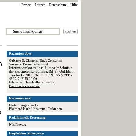
-
-
-
Presse
Partner
Datenschutz
Hilfe
Rezension über:
Gabriele B. Clemens (Hg.): Zensur im
A
Vormärz. Pressefreiheit und
Informationskontrolle in Europa (= Schriften
der Siebenpfeiffer-Stiftung; Bd. 9), Ostfildern:
Thorbecke 2013, 267 S., ISBN 978-3-7995-
4909-7, EUR 29,00
Inhaltsverzeichnis dieses Buches
Buch im KVK suchen
Rezension von:
Dieter Langewiesche
Eberhard Karls Universität, Tübingen
g
Redaktionelle Betreuung:
Nils Freytag
Empfohlene Zitierweise: