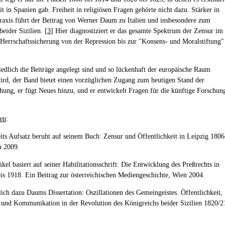
it in Spanien gab. Freiheit in religiösen Fragen gehörte nicht dazu. Stärker in
raxis führt der Beitrag von Werner Daum zu Italien und insbesondere zum
eider Sizilien. [
3
] Hier diagnostiziert er das gesamte Spektrum der Zensur im
 Herrschaftssicherung von der Repression bis zur "Konsens- und Moralstiftung"
iedlich die Beiträge angelegt sind und so lückenhaft der europäische Raum
wird, der Band bietet einen vorzüglichen Zugang zum heutigen Stand der
hung, er fügt Neues hinzu, und er entwickelt Fragen für die künftige Forschun
en
:
eits Aufsatz beruht auf seinem Buch: Zensur und Öffentlichkeit in Leipzig 1806
n 2009.
ikel basiert auf seiner Habilitationsschrift: Die Entwicklung des Preßrechts in
bis 1918. Ein Beitrag zur österreichischen Mediengeschichte, Wien 2004.
lich dazu Daums Dissertation: Oszillationen des Gemeingeistes. Öffentlichkeit,
und Kommunikation in der Revolution des Königreichs beider Sizilien 1820/2