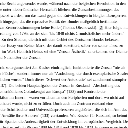
sche Recht angewendet wurde, während nach der belgischen Revolution in den
ie unter niederländischer Herrschaft blieben, die Zensurbestimmungen des
setzt wurden, um das Land gegen die Entwicklungen in Belgien abzusperren.
ch hingegen, das die repressive Politik des Bundes maßgeblich bestimmte,
ssen Zensurbestimmungen keine Rolle (Thomas Olechowski). [
2
] Hier folgte m
rdnung von 1795, an der sich "bis 1848 nichts Grundsätzliches mehr ändern"
). Zu den Studien, die sich mit dem Gebiet des Deutschen Bundes befassen,
 der Essay von Reiner Marx, der damit kokettiert, selber vor seiner These zu
, im Werk Heinrich Heines sei eine "Zensur-Ästhetik" zu erkennen: der Dichter
nd Nutznießer der Zensur.
ch, so argumentiert Jan Kusber eindringlich, funktionierte die Zensur "nie als
er Fläche", sondern immer nur als "Androhung, der durch exemplarische Strafe
liehen wurde." Doch dieses "Schwert der Autokratie" sei zunehmend stumpfer
37). Die beiden Hauptaufgaben der Zensur in Russland - Abschottung des
en schädliches Gedankengut aus Europa" (122) und Kontrolle der
tion im Innern - waren vor allem an den Peripherien und dort, wo nicht auf
bliziert wurde, nicht zu erfüllen. Doch auch im Zentrum entstand eine
 der Schriftsteller und Universitätsprofessoren angehörten, die sich im Amt des
 "Anwälte ihrer Autoren" (133) verstanden. Wie Kusber für Russland, so betont
für Spanien die Andersartigkeit der Entwicklung im europäischen Vergleich. D
 legt er auf die Phasen 1808 bis 1814 und 1820 bis 1823, in denen es erstmals