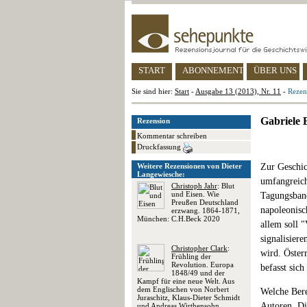
START
ABONNEMENT
ÜBER UNS
Sie sind hier:
Start
-
Ausgabe 13 (2013), Nr. 11
-
Rezen
Gabriele 
Rezension
Kommentar schreiben
Druckfassung
Weitere Rezensionen von Dieter
Zur Geschich
Langewiesche:
umfangreich
Christoph Jahr
: Blut
und Eisen. Wie
Tagungsband.
Preußen Deutschland
napoleonisc
erzwang. 1864-1871,
München: C.H.Beck 2020
allem soll 
signalisiere
Christopher Clark
:
wird. Öster
Frühling der
Revolution. Europa
befasst sich
1848/49 und der
Kampf für eine neue Welt. Aus
dem Englischen von Norbert
Welche Bere
Juraschitz, Klaus-Dieter Schmidt
Autoren. Di
und Andreas Wirthensohn,