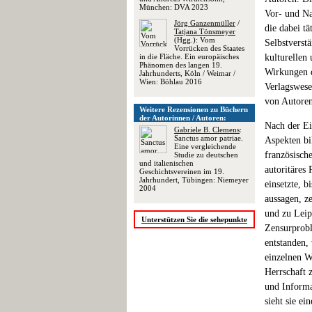
München: DVA 2023
Vor- und Na
Jörg Ganzenmüller
/
die dabei t
Tatjana Tönsmeyer
(Hgg.): Vom
Selbstverst
Vorrücken des Staates
in die Fläche. Ein europäisches
kulturellen
Phänomen des langen 19.
Wirkungen d
Jahrhunderts, Köln / Weimar /
Wien: Böhlau 2016
Verlagswese
von Autoren
Weitere Rezensionen zu Büchern
der Autorinnen / Autoren:
Nach der Ei
Gabriele B. Clemens
:
Sanctus amor patriae.
Aspekten bi
Eine vergleichende
französisch
Studie zu deutschen
und italienischen
autoritäres
Geschichtsvereinen im 19.
Jahrhundert, Tübingen: Niemeyer
einsetzte, 
2004
aussagen, z
und zu Leip
Unterstützen Sie die sehepunkte
Zensurprobl
entstanden, 
einzelnen W
Herrschaft z
und Informa
sieht sie e