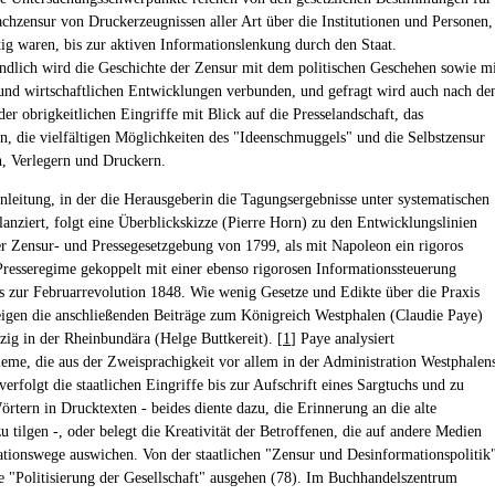
chzensur von Druckerzeugnissen aller Art über die Institutionen und Personen,
ätig waren, bis zur aktiven Informationslenkung durch den Staat.
ändlich wird die Geschichte der Zensur mit dem politischen Geschehen sowie m
 und wirtschaftlichen Entwicklungen verbunden, und gefragt wird auch nach de
er obrigkeitlichen Eingriffe mit Blick auf die Presselandschaft, das
n, die vielfältigen Möglichkeiten des "Ideenschmuggels" und die Selbstzensur
, Verlegern und Druckern.
nleitung, in der die Herausgeberin die Tagungsergebnisse unter systematischen
lanziert, folgt eine Überblickskizze (Pierre Horn) zu den Entwicklungslinien
er Zensur- und Pressegesetzgebung von 1799, als mit Napoleon ein rigoros
 Presseregime gekoppelt mit einer ebenso rigorosen Informationssteuerung
bis zur Februarrevolution 1848. Wie wenig Gesetze und Edikte über die Praxis
eigen die anschließenden Beiträge zum Königreich Westphalen (Claudie Paye)
zig in der Rheinbundära (Helge Buttkereit). [
1
] Paye analysiert
eme, die aus der Zweisprachigkeit vor allem in der Administration Westphalen
verfolgt die staatlichen Eingriffe bis zur Aufschrift eines Sargtuchs und zu
örtern in Drucktexten - beides diente dazu, die Erinnerung an die alte
u tilgen -, oder belegt die Kreativität der Betroffenen, die auf andere Medien
tionswege auswichen. Von der staatlichen "Zensur und Desinformationspolitik
ine "Politisierung der Gesellschaft" ausgehen (78). Im Buchhandelszentrum