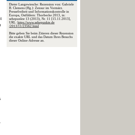
Dieter Langewiesche: Rezension von: Gabriele
B. Clemens (Hg.): Zensur im Vormärz.
Pressefreiheit und Informationskontrolle in
Europa, Ostfildern: Thorbecke 2013, in:
it
sehepunkte 13 (2013), Nr. 11 [15.11.2013],
URL:
https://www.sehepunkte.de
n
/2013/11/23562.html
Bitte geben Sie beim Zitieren dieser Rezension
die exakte URL und das Datum Ihres Besuchs
dieser Online-Adresse an.
s
"