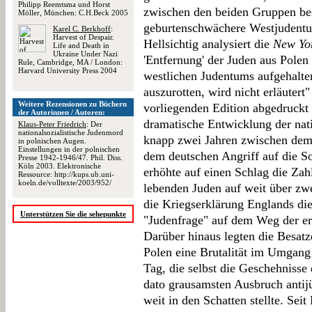
Philipp Reemtsma und Horst
zwischen den beiden Gruppen be
Möller, München: C.H.Beck 2005
geburtenschwächere Westjudentu
Karel C. Berkhoff
:
Harvest of Despair.
Hellsichtig analysiert die
New Yo
Life and Death in
Ukraine Under Nazi
'Entfernung' der Juden aus Polen 
Rule, Cambridge, MA / London:
Harvard University Press 2004
westlichen Judentums aufgehalte
auszurotten, wird nicht erläutert
Weitere Rezensionen zu Büchern
vorliegenden Edition abgedruckt 
der Autorinnen / Autoren:
dramatische Entwicklung der nati
Klaus-Peter Friedrich
: Der
nationalsozialistische Judenmord
knapp zwei Jahren zwischen dem
in polnischen Augen.
Einstellungen in der polnischen
dem deutschen Angriff auf die S
Presse 1942-1946/47. Phil. Diss.
Köln 2003. Elektronische
erhöhte auf einen Schlag die Zah
Ressource: http://kups.ub.uni-
koeln.de/volltexte/2003/952/
lebenden Juden auf weit über zwe
die Kriegserklärung Englands die
Unterstützen Sie die sehepunkte
"Judenfrage" auf dem Weg der e
Darüber hinaus legten die Besat
Polen eine Brutalität im Umgang
Tag, die selbst die Geschehniss
dato grausamsten Ausbruch antij
weit in den Schatten stellte. Sei