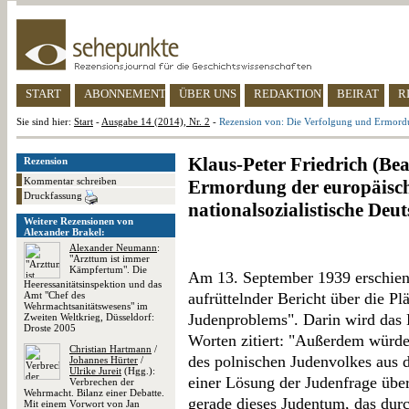
START
ABONNEMENT
ÜBER UNS
REDAKTION
BEIRAT
R
Sie sind hier:
Start
-
Ausgabe 14 (2014), Nr. 2
-
Rezension von: Die Verfolgung und Ermordun
Klaus-Peter Friedrich (Bea
Rezension
Kommentar schreiben
Ermordung der europäisc
Druckfassung
nationalsozialistische De
Weitere Rezensionen von
Alexander Brakel:
Alexander Neumann
:
"Arzttum ist immer
Kämpfertum". Die
Am 13. September 1939 erschien
Heeressanitätsinspektion und das
Amt "Chef des
aufrüttelnder Bericht über die P
Wehrmachtsanitätswesens" im
Judenproblems". Darin wird das
Zweiten Weltkrieg, Düsseldorf:
Droste 2005
Worten zitiert: "Außerdem würde,
Christian Hartmann
/
des polnischen Judenvolkes aus 
Johannes Hürter
/
Ulrike Jureit
(Hgg.):
einer Lösung der Judenfrage über
Verbrechen der
Wehrmacht. Bilanz einer Debatte.
gerade dieses Judentum, das durc
Mit einem Vorwort von Jan