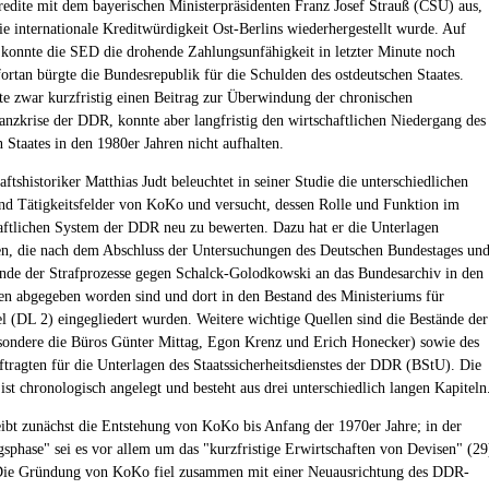
redite mit dem bayerischen Ministerpräsidenten Franz Josef Strauß (CSU) aus,
ie internationale Kreditwürdigkeit Ost-Berlins wiederhergestellt wurde. Auf
 konnte die SED die drohende Zahlungsunfähigkeit in letzter Minute noch
ortan bürgte die Bundesrepublik für die Schulden des ostdeutschen Staates.
te zwar kurzfristig einen Beitrag zur Überwindung der chronischen
anzkrise der DDR, konnte aber langfristig den wirtschaftlichen Niedergang des
 Staates in den 1980er Jahren nicht aufhalten.
ftshistoriker Matthias Judt beleuchtet in seiner Studie die unterschiedlichen
d Tätigkeitsfelder von KoKo und versucht, dessen Rolle und Funktion im
aftlichen System der DDR neu zu bewerten. Dazu hat er die Unterlagen
n, die nach dem Abschluss der Untersuchungen des Deutschen Bundestages un
de der Strafprozesse gegen Schalck-Golodkowski an das Bundesarchiv in den
en abgegeben worden sind und dort in den Bestand des Ministeriums für
 (DL 2) eingegliedert wurden. Weitere wichtige Quellen sind die Bestände der
ondere die Büros Günter Mittag, Egon Krenz und Erich Honecker) sowie des
tragten für die Unterlagen des Staatssicherheitsdienstes der DDR (BStU). Die
ist chronologisch angelegt und besteht aus drei unterschiedlich langen Kapiteln
eibt zunächst die Entstehung von KoKo bis Anfang der 1970er Jahre; in der
gsphase" sei es vor allem um das "kurzfristige Erwirtschaften von Devisen" (29
Die Gründung von KoKo fiel zusammen mit einer Neuausrichtung des DDR-