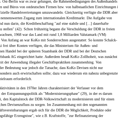
. Ost-Berlin war es zwar gelungen, die Rahmenbedingungen des Außenhandels
rn und Büros von ostdeutschen Firmen bzw. von halbstaatlichen Einrichtungen 
ffizielle Handelsvertretungen umzuwandeln. Gleichzeitig verfügte die DDR aber
 nennenswerten Zugang zum internationalen Kreditmarkt. Die Aufgabe von
d nun darin, die Kreditbeschaffung "auf eine stabile und [...] dauerhafte
u stellen" (42). Schon frühzeitig begann die Verschuldung der DDR in freien
wachsen, 1968 war das Land mit rund 1,8 Milliarden Valutamark (VM)
. Von Anfang an war KoKo mit Sonderrechten ausgestattet: So konnte Schalck-
 frei über Konten verfügen, die das Ministerium für Außen- und
hen Handel bei der späteren Staatsbank der DDR und bei der Deutschen
sbank AG eingerichtet hatte. Außerdem besaß KoKo Zollhoheit, was zunächst
it der Anwendung illegaler Geschäftspraktiken zusammenhing. Von
der Bedeutung war jedoch die Tatsache, dass KoKo Devisen nicht nur
 sondern auch erwirtschaften sollte; dazu war wiederum ein nahezu unbegrenzte
ielraum erforderlich.
tivitäten in den 1970er Jahren charakterisiert der Verfasser vor dem
 der Entspannungspolitik als "Modernisierungsphase" (29), in der es darum
i, den Kapitalstock der DDR-Volkswirtschaft zu modernisieren und für einen
ichen Devisenzufluss zu sorgen. Im Zusammenhang mit den sogenannten
ftsvereinbarungen ergab sich für die DDR die Möglichkeit, Produkte oder
gsfähige Erzeugnisse", wie z.B. Kraftstoffe, "zur Refinanzierung der