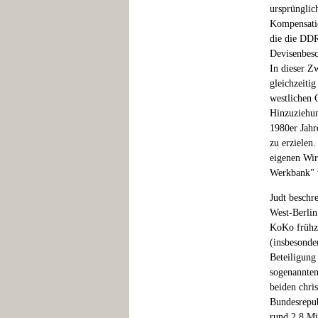
ursprünglic
Kompensatio
die die DDR 
Devisenbesc
In dieser Z
gleichzeiti
westlichen 
Hinzuziehun
1980er Jahr
zu erzielen
eigenen Wirt
Werkbank" 
Judt beschr
West-Berlin
KoKo frühze
(insbesonde
Beteiligung
sogenannten
beiden chri
Bundesrepub
rund 2,8 Mi