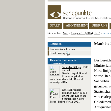
START
ABONNEMENT
ÜBER UNS
Sie sind hier:
Start
-
Ausgabe 15 (2015), Nr. 2
-
Rezens
Matthias 
Rezension
Kommentar schreiben
Druckfassung
Thematisch verwandte
Der Bereic
Rezensionen:
Ministerium
Sebastian Klinge
: 1989
und wir.
Horst Roigk
Geschichtspolitik und
wurde. In d
Erinnerungskultur
nach dem Mauerfall, Bielefeld:
Sonderbeauf
transcript 2015
gebunden wa
René Schroeder
:
Staatssicher
Friedrich Ebert (1894-
1979). Ein Leben im
wirtschafts
Schatten des Vaters,
Berlin: BeBra Verlag 2021
Golodkowski
Antiquitäte