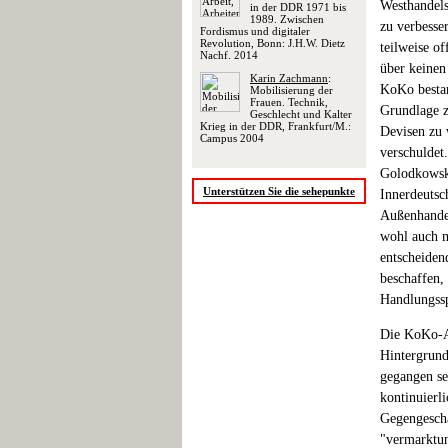
Westhandels
in der DDR 1971 bis
1989. Zwischen
zu verbesse
Fordismus und digitaler
Revolution, Bonn: J.H.W. Dietz
teilweise o
Nachf. 2014
über keinen
Karin Zachmann
:
KoKo bestan
Mobilisierung der
Frauen. Technik,
Grundlage z
Geschlecht und Kalter
Krieg in der DDR, Frankfurt/M.:
Devisen zu 
Campus 2004
verschuldet
Golodkowski
Unterstützen Sie die sehepunkte
Innerdeutsc
Außenhandel
wohl auch m
entscheiden
beschaffen,
Handlungssp
Die KoKo-Ak
Hintergrund
gegangen se
kontinuierl
Gegengeschä
"vermarktun