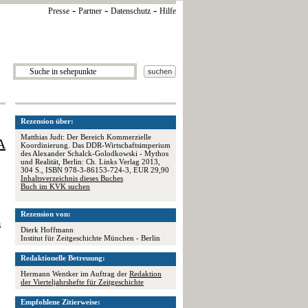
-
-
-
Presse
Partner
Datenschutz
Hilfe
Rezension über:
Matthias Judt: Der Bereich Kommerzielle
A
Koordinierung. Das DDR-Wirtschaftsimperium
des Alexander Schalck-Golodkowski - Mythos
und Realität, Berlin: Ch. Links Verlag 2013,
304 S., ISBN 978-3-86153-724-3, EUR 29,90
Inhaltsverzeichnis dieses Buches
Buch im KVK suchen
Rezension von:
s
Dierk Hoffmann
Institut für Zeitgeschichte München - Berlin
Redaktionelle Betreuung:
Hermann Wentker im Auftrag der
Redaktion
der Vierteljahrshefte für Zeitgeschichte
Empfohlene Zitierweise: