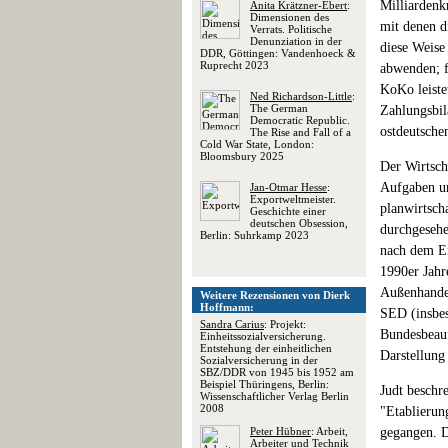
Milliardenk
Anita Krätzner-Ebert
:
Dimensionen des
mit denen d
Verrats. Politische
Denunziation in der
diese Weise
DDR, Göttingen: Vandenhoeck &
Ruprecht 2023
abwenden; f
KoKo leiste
Ned Richardson-Little
:
The German
Zahlungsbil
Democratic Republic.
ostdeutschen
The Rise and Fall of a
Cold War State, London:
Bloomsbury 2025
Der Wirtscha
Aufgaben un
Jan-Otmar Hesse
:
Exportweltmeister.
planwirtsch
Geschichte einer
deutschen Obsession,
durchgesehe
Berlin: Suhrkamp 2023
nach dem En
1990er Jahr
Außenhandel
Weitere Rezensionen von Dierk
Hoffmann:
SED (insbes
Sandra Carius
: Projekt:
Bundesbeauf
Einheitssozialversicherung.
Entstehung der einheitlichen
Darstellung 
Sozialversicherung in der
SBZ/DDR von 1945 bis 1952 am
Beispiel Thüringens, Berlin:
Judt beschr
Wissenschaftlicher Verlag Berlin
2008
"Etablierun
Peter Hübner
: Arbeit,
gegangen. 
Arbeiter und Technik