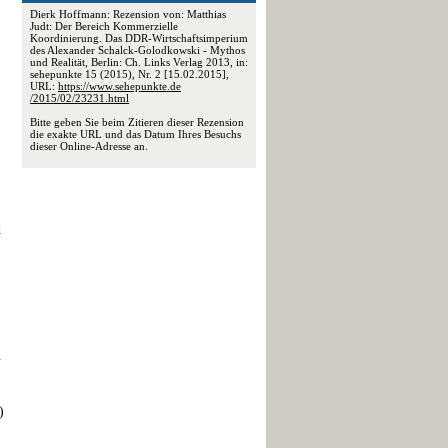
Dierk Hoffmann: Rezension von: Matthias
Judt: Der Bereich Kommerzielle
Koordinierung. Das DDR-Wirtschaftsimperium
des Alexander Schalck-Golodkowski - Mythos
und Realität, Berlin: Ch. Links Verlag 2013, in:
sehepunkte 15 (2015), Nr. 2 [15.02.2015],
URL:
https://www.sehepunkte.de
/2015/02/23231.html
Bitte geben Sie beim Zitieren dieser Rezension
die exakte URL und das Datum Ihres Besuchs
dieser Online-Adresse an.
d
.
)