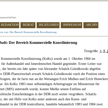
REDAKTION
BEIRAT
RICHTLINIEN
IMPRESSUM
ARCHIV
ion von: Der Bereich Kommerzielle Koordinierung
Judt: Der Bereich Kommerzielle Koordinierung
A
Textgröße:
A
h Kommerzielle Koordinierung (KoKo) wurde am 1. Oktober 1966 im
 für Außenhandel und Innerdeutschen Handel gegründet. Erster Leiter war
, der bereits ein Jahr später von Alexander Schalck-Golodkowski abgelöst
er DDR-Planwirtschaft erwarb Schalck-Golodkowski rasch die Position eines
tragten, der de facto nur an die Weisungen Erich Mielkes und Erich Honecker
r. Als KoKo 1983 einer selbständigen Arbeitsgruppe im Ministerium für
heit (MfS) unterstellt wurde, konnte Mielke seinen Einfluss auf
politische Entscheidungen in der DDR noch weiter vergrößern. Schalck-
, der mit Hilfe von KoKo unter anderem auch den Kunst- und
nhandel in der DDR kontrollierte, handelte bekanntlich 1983 und 1984 zwei