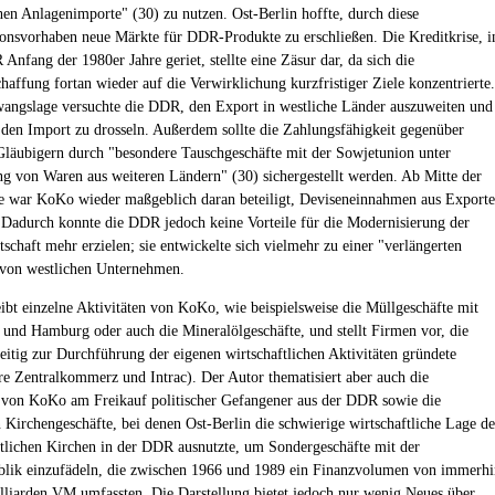
hen Anlagenimporte" (30) zu nutzen. Ost-Berlin hoffte, durch diese
nsvorhaben neue Märkte für DDR-Produkte zu erschließen. Die Kreditkrise, i
Anfang der 1980er Jahre geriet, stellte eine Zäsur dar, da sich die
haffung fortan wieder auf die Verwirklichung kurzfristiger Ziele konzentrierte.
wangslage versuchte die DDR, den Export in westliche Länder auszuweiten und
g den Import zu drosseln. Außerdem sollte die Zahlungsfähigkeit gegenüber
Gläubigern durch "besondere Tauschgeschäfte mit der Sowjetunion unter
g von Waren aus weiteren Ländern" (30) sichergestellt werden. Ab Mitte der
e war KoKo wieder maßgeblich daran beteiligt, Deviseneinnahmen aus Export
. Dadurch konnte die DDR jedoch keine Vorteile für die Modernisierung der
schaft mehr erzielen; sie entwickelte sich vielmehr zu einer "verlängerten
von westlichen Unternehmen.
eibt einzelne Aktivitäten von KoKo, wie beispielsweise die Müllgeschäfte mit
 und Hamburg oder auch die Mineralölgeschäfte, und stellt Firmen vor, die
itig zur Durchführung der eigenen wirtschaftlichen Aktivitäten gründete
re Zentralkommerz und Intrac). Der Autor thematisiert aber auch die
 von KoKo am Freikauf politischer Gefangener aus der DDR sowie die
 Kirchengeschäfte, bei denen Ost-Berlin die schwierige wirtschaftliche Lage de
stlichen Kirchen in der DDR ausnutzte, um Sondergeschäfte mit der
lik einzufädeln, die zwischen 1966 und 1989 ein Finanzvolumen von immerhi
lliarden VM umfassten. Die Darstellung bietet jedoch nur wenig Neues über