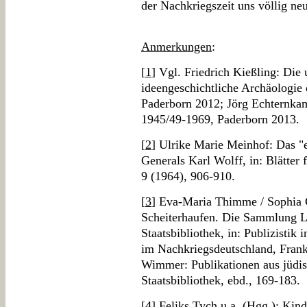
der Nachkriegszeit uns völlig neu
Anmerkungen
:
[
1
] Vgl. Friedrich Kießling: Die
ideengeschichtliche Archäologie
Paderborn 2012; Jörg Echternka
1945/49-1969, Paderborn 2013.
[
2
] Ulrike Marie Meinhof: Das "
Generals Karl Wolff, in: Blätter 
9 (1964), 906-910.
[
3
] Eva-Maria Thimme / Sophia C
Scheiterhaufen. Die Sammlung Li
Staatsbibliothek, in: Publizisti
im Nachkriegsdeutschland, Frank
Wimmer: Publikationen aus jüdi
Staatsbibliothek, ebd., 169-183.
[
4
] Feliks Tych u.a. (Hgg.): Kin