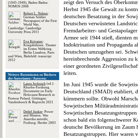
zeigt den Versuch des Oberkomm
(1945-1949), Baden-Baden:
NOMOS 2008
Herbst 1945 die Gewalt zu kontro
Robert L. Nelson
:
deutschen Besatzung in der Sowj
German Soldier
Newspapers of the First
Deutschen verwüsteten Landstric
World War,
Cambridge: Cambridge
Fremdarbeiter- und Gestapolager
University Press 2011
Armee seit 1944 stieß, dienten m
Eva Krivanec
:
Indoktrination und Propaganda a
Kriegsbühnen. Theater
im Ersten Weltkrieg.
Deutschen umzugehen sei. Schwie
Berlin Lissabon, Paris
und Wien, Bielefeld: transcript
hereinbrechende Aggression zu k
2012
einer geordneten Zivilgesellscha
leiten.
Weitere Rezensionen zu Büchern
der Autorinnen / Autoren:
Im Juni 1945 wurde die Sowjetisc
Laura Jockusch
(ed.):
Khurbn-Forshung.
Deutschland (SMAD) etabliert, 
Documents on Early
Holocaust Research in
kümmern sollte. Obwohl Marscha
Postwar Poland, Göttingen:
Vandenhoeck & Ruprecht 2021
Sowjetischen Militäradministrat
Detlef Junker
: Power
Sowjetischen Besatzungstruppen 
and Mission. Was
schon bald ein folgenschwerer K
Amerika antreibt,
Freiburg: Herder 2003
deutsche Bevölkerung im Zaum ha
Besatzungstruppen. Hier waren vi