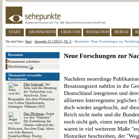
START
ABONNEMENT
ÜBER UNS
REDAKTION
BEIRAT
R
Sie sind hier:
Start
-
Ausgabe 15 (2015), Nr. 3
-
Rezension: Neue Forschungen zur Nachkrieg
Neue Forschungen zur Nac
Rezension
Kommentar schreiben
Druckfassung
Thematisch verwandte
Nachdem neuerdings Publikation
Rezensionen:
Filip Gańczak
: Jan
Besatzungszeit nahtlos in die Ge
Sehn und die Ahndung
der Verbrechen von
Deutschland integrieren und dere
Auschwitz. Eine
Biographie. Aus dem Polnischen
alliierten Interregnums jegliches
von Lothar Quinkenstein,
doch wieder angebracht, auf diese
Göttingen: Wallstein 2022
Reich nicht mehr und die Bunde
Dan Michman
: Angst
vor den "Ostjuden".
noch nicht gab, einen neuen Bli
Die Entstehung der
Ghettos während des
waren in viel weiterem Maße "er
Holocaust. Aus dem Engl. übers.
von Udo Rennert,
Historiker beschreiben, der "We
Frankfurt/Main: Fischer