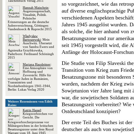
Taschenbuch Verlag 2011
so vorgezeichnet, wie das retros
Hannah Maischein
:
auf diverse englischsprachige Pub
Augenzeugenschaft,
Visualität, Politik.
verschiedenen Aspekten beschäfti
Polnische
Erinnerungen an die deutsche
Jahres 1945 ausgelöst wurden. D
Judenvernichtung, Göttingen:
Vandenhoeck & Ruprecht 2015
als solche, die hier anhand von 
Władysław
Besatzungszone und zur amerikan
Bartoszewski
: Mein
Auschwitz. Übersetzt
seit 1945) vorgestellt wird, di
von Sandra Ewers und
Agnieszka Grzybkowska,
Anfänge der Holocaust-Forschun
Paderborn: Ferdinand Schöningh
2015
Die Studie von Filip Slaveski the
Mariana Hausleitner
:
Eine Atmosphäre von
Transition vom Krieg zum Friede
Hoffnung und
Zuversicht. Hilfe für
Besatzungszone mit besonderen 
verfolgte Juden in Rumänien,
Transnistrien und
wurden, nachdem der Krieg zwis
Nordsiebenbürgen 1941-1944,
Berlin: Lukas Verlag 2020
Sowjetunion vier Jahre lang mit 
war, die sowjetischen Soldaten a
Weitere Rezensionen von Edith
Besatzungszeit vorbereitet? Wie 
Raim:
Katrin Hassel
:
Ostdeutschland konzipiert?
Kriegsverbrechen vor
Gericht. Die
Der erste Teil des Buches ist d
Kriegsverbrecherprozesse vor
Militärgerichten in der britischen
deutscher als auch von sowjetisc
Besatzungszone unter dem Royal
Warrant vom 18. Juni 1945