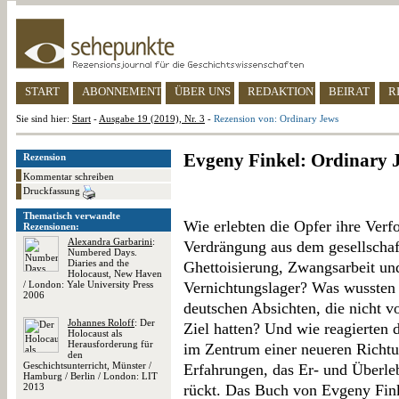
START
ABONNEMENT
ÜBER UNS
REDAKTION
BEIRAT
R
Sie sind hier:
Start
-
Ausgabe 19 (2019), Nr. 3
-
Rezension von: Ordinary Jews
Evgeny Finkel: Ordinary 
Rezension
Kommentar schreiben
Druckfassung
Thematisch verwandte
Wie erlebten die Opfer ihre Verf
Rezensionen:
Alexandra Garbarini
:
Verdrängung aus dem gesellschaf
Numbered Days.
Diaries and the
Ghettoisierung, Zwangsarbeit und
Holocaust, New Haven
/ London: Yale University Press
Vernichtungslager? Was wussten
2006
deutschen Absichten, die nicht 
Johannes Roloff
: Der
Ziel hatten? Und wie reagierten 
Holocaust als
Herausforderung für
im Zentrum einer neueren Richtu
den
Geschichtsunterricht, Münster /
Erfahrungen, das Er- und Überle
Hamburg / Berlin / London: LIT
2013
rückt. Das Buch von Evgeny Finke