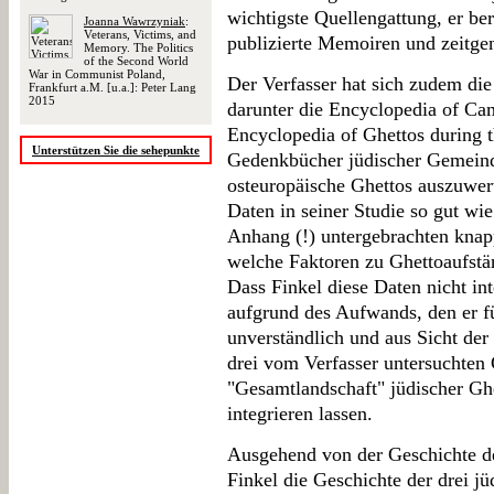
wichtigste Quellengattung, er be
Joanna Wawrzyniak
:
Veterans, Victims, and
publizierte Memoiren und zeitgen
Memory. The Politics
of the Second World
War in Communist Poland,
Der Verfasser hat sich zudem di
Frankfurt a.M. [u.a.]: Peter Lang
2015
darunter die Encyclopedia of C
Encyclopedia of Ghettos during t
Unterstützen Sie die sehepunkte
Gedenkbücher jüdischer Gemeind
osteuropäische Ghettos auszuwert
Daten in seiner Studie so gut wie
Anhang (!) untergebrachten knap
welche Faktoren zu Ghettoaufstän
Dass Finkel diese Daten nicht inte
aufgrund des Aufwands, den er fü
unverständlich und aus Sicht der
drei vom Verfasser untersuchten G
"Gesamtlandschaft" jüdischer Gh
integrieren lassen.
Ausgehend von der Geschichte de
Finkel die Geschichte der drei 