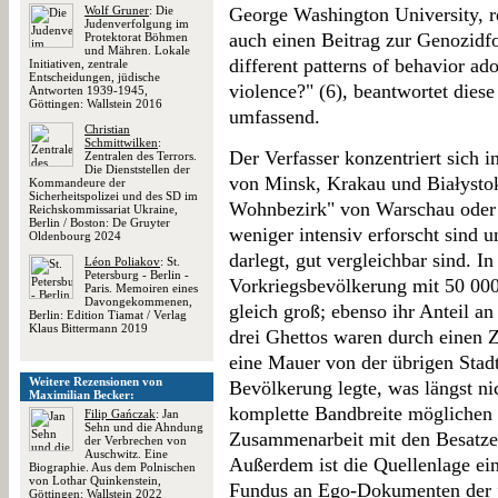
Wolf Gruner
: Die
George Washington University, rei
Judenverfolgung im
auch einen Beitrag zur Genozidfo
Protektorat Böhmen
und Mähren. Lokale
different patterns of behavior ad
Initiativen, zentrale
Entscheidungen, jüdische
violence?" (6), beantwortet diese
Antworten 1939-1945,
Göttingen: Wallstein 2016
umfassend.
Christian
Schmittwilken
:
Der Verfasser konzentriert sich 
Zentralen des Terrors.
Die Dienststellen der
von Minsk, Krakau und Białystok,
Kommandeure der
Sicherheitspolizei und des SD im
Wohnbezirk" von Warschau oder 
Reichskommissariat Ukraine,
Berlin / Boston: De Gruyter
weniger intensiv erforscht sind u
Oldenbourg 2024
darlegt, gut vergleichbar sind. In
Léon Poliakov
: St.
Petersburg - Berlin -
Vorkriegsbevölkerung mit 50 000
Paris. Memoiren eines
Davongekommenen,
gleich groß; ebenso ihr Anteil a
Berlin: Edition Tiamat / Verlag
Klaus Bittermann 2019
drei Ghettos waren durch einen 
eine Mauer von der übrigen Stadt
Weitere Rezensionen von
Bevölkerung legte, was längst nic
Maximilian Becker:
komplette Bandbreite möglichen 
Filip Gańczak
: Jan
Sehn und die Ahndung
Zusammenarbeit mit den Besatzer
der Verbrechen von
Auschwitz. Eine
Außerdem ist die Quellenlage ein
Biographie. Aus dem Polnischen
von Lothar Quinkenstein,
Fundus an Ego-Dokumenten der j
Göttingen: Wallstein 2022