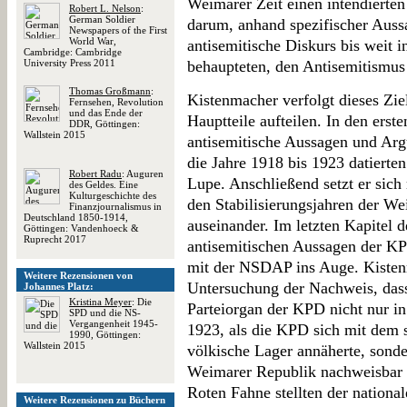
Weimarer Zeit einen intendierte
Robert L. Nelson
:
German Soldier
darum, anhand spezifischer Auss
Newspapers of the First
World War,
antisemitische Diskurs bis weit i
Cambridge: Cambridge
University Press 2011
behaupteten, den Antisemitismus
Thomas Großmann
:
Kistenmacher verfolgt dieses Ziel
Fernsehen, Revolution
und das Ende der
Hauptteile aufteilen. In den erst
DDR, Göttingen:
Wallstein 2015
antisemitische Aussagen und Arg
die Jahre 1918 bis 1923 datierte
Robert Radu
: Auguren
Lupe. Anschließend setzt er sich
des Geldes. Eine
Kulturgeschichte des
den Stabilisierungsjahren der W
Finanzjournalismus in
Deutschland 1850-1914,
auseinander. Im letzten Kapitel de
Göttingen: Vandenhoeck &
Ruprecht 2017
antisemitischen Aussagen der KP
mit der NSDAP ins Auge. Kistenm
Weitere Rezensionen von
Untersuchung der Nachweis, dass
Johannes Platz:
Kristina Meyer
: Die
Parteiorgan der KPD nicht nur i
SPD und die NS-
Vergangenheit 1945-
1923, als die KPD sich mit dem 
1990, Göttingen:
Wallstein 2015
völkische Lager annäherte, sond
Weimarer Republik nachweisbar 
Roten Fahne stellten der national
Weitere Rezensionen zu Büchern