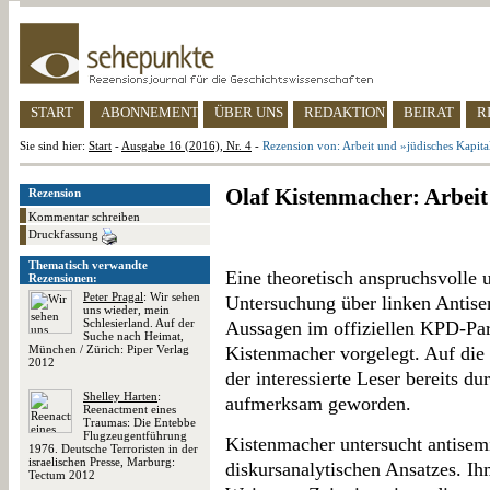
START
ABONNEMENT
ÜBER UNS
REDAKTION
BEIRAT
R
Sie sind hier:
Start
-
Ausgabe 16 (2016), Nr. 4
-
Rezension von: Arbeit und »jüdisches Kapita
Olaf Kistenmacher: Arbeit
Rezension
Kommentar schreiben
Druckfassung
Thematisch verwandte
Eine theoretisch anspruchsvolle
Rezensionen:
Peter Pragal
: Wir sehen
Untersuchung über linken Antise
uns wieder, mein
Schlesierland. Auf der
Aussagen im offiziellen KPD-Pa
Suche nach Heimat,
München / Zürich: Piper Verlag
Kistenmacher vorgelegt. Auf die 
2012
der interessierte Leser bereits d
Shelley Harten
:
aufmerksam geworden.
Reenactment eines
Traumas: Die Entebbe
Flugzeugentführung
Kistenmacher untersucht antisemi
1976. Deutsche Terroristen in der
israelischen Presse, Marburg:
diskursanalytischen Ansatzes. I
Tectum 2012