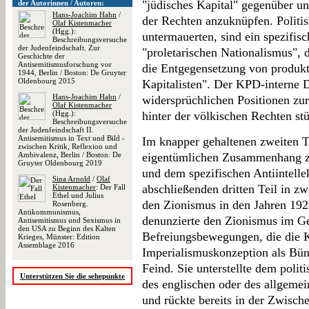
"jüdisches Kapital" gegenüber u
der Autorinnen / Autoren:
Hans-Joachim Hahn
/
der Rechten anzuknüpfen. Politis
Olaf Kistenmacher
(Hgg.):
untermauerten, sind ein spezifis
Beschreibungsversuche
der Judenfeindschaft. Zur
"proletarischen Nationalismus", 
Geschichte der
Antisemitismusforschung vor
die Entgegensetzung von produkt
1944, Berlin / Boston: De Gruyter
Oldenbourg 2015
Kapitalisten". Der KPD-interne D
Hans-Joachim Hahn
/
widersprüchlichen Positionen zu
Olaf Kistenmacher
(Hgg.):
hinter der völkischen Rechten stü
Beschreibungsversuche
der Judenfeindschaft II.
Antisemitismus in Text und Bild -
Im knapper gehaltenen zweiten T
zwischen Kritik, Reflexion und
Ambivalenz, Berlin / Boston: De
eigentümlichen Zusammenhang zw
Gruyter Oldenbourg 2019
und dem spezifischen Antiintelle
Sina Arnold
/
Olaf
abschließenden dritten Teil in z
Kistenmacher
: Der Fall
Ethel und Julius
den Zionismus in den Jahren 192
Rosenberg.
Antikommunismus,
denunzierte den Zionismus im Ge
Antisemitismus und Sexismus in
den USA zu Beginn des Kalten
Befreiungsbewegungen, die die 
Krieges, Münster: Edition
Assemblage 2016
Imperialismuskonzeption als Bünd
Feind. Sie unterstellte dem poli
Unterstützen Sie die sehepunkte
des englischen oder des allgemei
und rückte bereits in der Zwisch