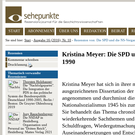
START
ABONNEMENT
ÜBER UNS
REDAKTION
BEIRAT
R
Sie sind hier:
Start
-
Ausgabe 16 (2016), Nr. 10
-
Rezension von: Die SPD und die NS-Verga
Kristina Meyer: Die SPD 
Rezension
Kommentar schreiben
1990
Druckfassung
Thematisch verwandte
Rezensionen:
Thorsten Holzhauser
:
Kristina Meyer hat sich in ihrer
Die "Nachfolgepartei".
Die Integration der
ausgezeichneten Dissertation der
PDS in das politische
System der Bundesrepublik
angenommen und durchmisst die
Deutschland 1990-2005, Berlin /
Boston: De Gruyter Oldenbourg
Nationalsozialismus 1945 bis zu
2019
Sie behandelt das Thema chronol
Joey Rauschenberger
:
Die NSDAP in
wiederkehrende Sachthemen und
Heidelberg.
Schuldfragen, Wiedergutmachung,
Organisation und
Personal im "Dritten Reich",
Auseinandersetzungen und Entsc
Heidelberg: Mattes Verlag 2021