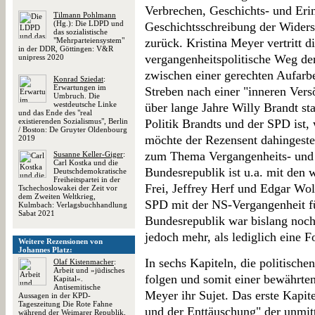
Verbrechen, Geschichts- und Eri
Tilmann Pohlmann
(Hg.): Die LDPD und
Geschichtsschreibung der Widers
das sozialistische
"Mehrparteiensystem"
zurück. Kristina Meyer vertritt d
in der DDR, Göttingen: V&R
vergangenheitspolitische Weg d
unipress 2020
zwischen einer gerechten Aufar
Konrad Sziedat
:
Erwartungen im
Streben nach einer "inneren Vers
Umbruch. Die
westdeutsche Linke
über lange Jahre Willy Brandt sta
und das Ende des "real
existierenden Sozialismus", Berlin
Politik Brandts und der SPD ist,
/ Boston: De Gruyter Oldenbourg
möchte der Rezensent dahingestel
2019
zum Thema Vergangenheits- und G
Susanne Keller-Giger
:
Carl Kostka und die
Bundesrepublik ist u.a. mit den
Deutschdemokratische
Freiheitspartei in der
Frei, Jeffrey Herf und Edgar Wo
Tschechoslowakei der Zeit vor
dem Zweiten Weltkrieg,
SPD mit der NS-Vergangenheit fü
Kulmbach: Verlagsbuchhandlung
Sabat 2021
Bundesrepublik war bislang noch 
jedoch mehr, als lediglich eine 
Weitere Rezensionen von
Johannes Platz:
In sechs Kapiteln, die politisch
Olaf Kistenmacher
:
Arbeit und »jüdisches
folgen und somit einer bewährten 
Kapital«.
Antisemitische
Meyer ihr Sujet. Das erste Kapit
Aussagen in der KPD-
Tageszeitung Die Rote Fahne
und der Enttäuschung" der unmit
während der Weimarer Republik,