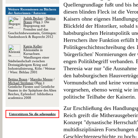
Quellengrundlage fußt und bis he
Weitere Rezensionen zu Büchern
diesen blinden Fleck ist die Vero
der Autorinnen / Autoren:
Kaisers ohne eigenes Handlungsp
Judith Becker
/
Bettina
Braun
(Hgg.): Die
Blickfeld der Historiker, sobald 
Begegnung mit
Fremden und das
habsburgischen Heiratspolitik un
Geschichtsbewusstsein, Göttingen:
Vandenhoeck & Ruprecht 2012
Herrschers ihre Funktion erfüllt
Politikgeschichtsschreibung des 1
Katrin Keller
:
Kleinstädte in
'bürgerlichen' Normierungen der 
Kursachsen.
Wandlungen einer
engen Politikbegriff verbanden.
Städtelandschaft zwischen
Dreissigjährigem Krieg und
Theresia war nur "die Ausnahme i
Industrialisierung, Köln / Weimar
/ Wien: Böhlau 2001
den habsburgischen Hausverträge
Bettina Braun
/
Mareike Menne
/
Vormundschaft und keine vormun
Michael Ströhmer
(Hgg.):
Geistliche Fürsten und Geistliche
vorgesehen, ebenso wenig wie i
Staaten in der Spätphase des Alten
Reiches, Epfendorf: bibliotheca
politische Teilhabe der Kaiserin.
academica 2008
Zur Erschließung des Handlungsp
Unterstützen Sie die sehepunkte
Reich greift die Mitherausgeberin
Konzept "dynastische Herrschaft"
multidisziplinären Forschungen d
Geschlechtergeschichte zu hoch-