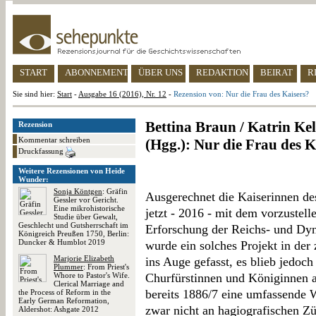
START
ABONNEMENT
ÜBER UNS
REDAKTION
BEIRAT
R
Sie sind hier:
Start
-
Ausgabe 16 (2016), Nr. 12
-
Rezension von: Nur die Frau des Kaisers?
Bettina Braun / Katrin Kel
Rezension
Kommentar schreiben
(Hgg.): Nur die Frau des K
Druckfassung
Weitere Rezensionen von Heide
Wunder:
Sonja Köntgen
: Gräfin
Ausgerechnet die Kaiserinnen des
Gessler vor Gericht.
Eine mikrohistorische
jetzt - 2016 - mit dem vorzustel
Studie über Gewalt,
Geschlecht und Gutsherrschaft im
Erforschung der Reichs- und Dyn
Königreich Preußen 1750, Berlin:
Duncker & Humblot 2019
wurde ein solches Projekt in der
Marjorie Elizabeth
ins Auge gefasst, es blieb jedoc
Plummer
: From Priest's
Whore to Pastor's Wife.
Churfürstinnen und Königinnen 
Clerical Marriage and
bereits 1886/7 eine umfassende 
the Process of Reform in the
Early German Reformation,
zwar nicht an hagiografischen Züg
Aldershot: Ashgate 2012