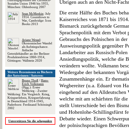
Führungsgremien der Christlich-
Übrigen auch an den Nicht-Fachma
Sozialen Union 1946 bis 1955,
München: Oldenbourg 2007
Die erste Hälfte des Buches beha
Sean McMeekin
: July
1914. Countdown to
Kaiserreiches von 1871 bis 1914. 
War, Cambridge: Icon
Books 2013
Bismarck zurückgehende Germani
Sprachenpolitik mit dem Verbot 
Gebrauchs des Polnischen in der 
Ariane Wessel
:
Ökonomischer Wandel
Ausweisungspolitik gegenüber Pol
als Aufstiegschance.
Jüdische
Landarbeiter aus Russisch-Polen
Getreidehändler an der Berliner
Produktenbörse 1860-1914,
Ansiedlungspolitik, welche die
Göttingen: Wallstein 2020
verändern wollte. Volkmann besch
Wiedergabe der bekannten Vorgäng
Weitere Rezensionen zu Büchern
der Autorinnen / Autoren:
Zusammenhänge ein. Er thematisie
Bruno Thoß
/
Hans-
Erich Volkmann
Wegbereiter (u.a. Eduard von Ha
(Hgg.): Erster
Weltkrieg - Zweiter
eingehend auf den Alldeutschen 
Weltkrieg: Ein Vergleich. Krieg,
Kriegserlebnis, Kriegserfahrung
welche mit am schärfsten für die
in Deutschland 1914-1945,
stellt Unterschiede bei den Bis
Paderborn: Ferdinand Schöningh
2002
und Hohenlohe-Schillingsfürst fes
Debatte wieder. Einen Schwerpun
Unterstützen Sie die sehepunkte
der polnischsprachigen Bevölker