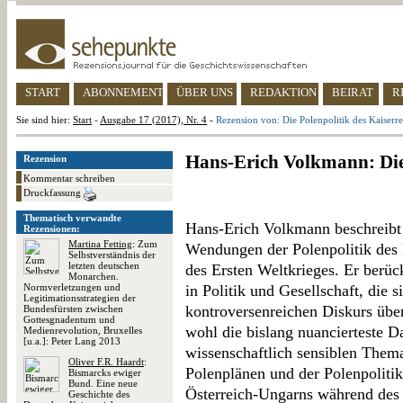
START
ABONNEMENT
ÜBER UNS
REDAKTION
BEIRAT
R
Sie sind hier:
Start
-
Ausgabe 17 (2017), Nr. 4
-
Rezension von: Die Polenpolitik des Kaiserre
Hans-Erich Volkmann: Die 
Rezension
Kommentar schreiben
Druckfassung
Thematisch verwandte
Hans-Erich Volkmann beschreibt
Rezensionen:
Martina Fetting
: Zum
Wendungen der Polenpolitik des
Selbstverständnis der
letzten deutschen
des Ersten Weltkrieges. Er berück
Monarchen.
Normverletzungen und
in Politik und Gesellschaft, die
Legitimationsstrategien der
kontroversenreichen Diskurs über
Bundesfürsten zwischen
Gottesgnadentum und
wohl die bislang nuancierteste D
Medienrevolution, Bruxelles
[u.a.]: Peter Lang 2013
wissenschaftlich sensiblen Thema
Oliver F.R. Haardt
:
Polenplänen und der Polenpoliti
Bismarcks ewiger
Bund. Eine neue
Österreich-Ungarns während des 
Geschichte des