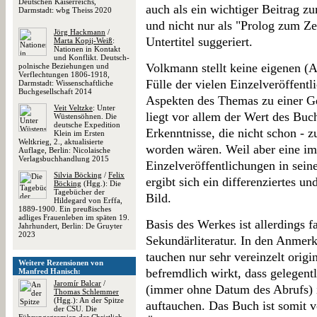
Deutschen Kaiserreichs,
auch als ein wichtiger Beitrag 
Darmstadt: wbg Theiss 2020
und nicht nur als "Prolog zum Zei
Jörg Hackmann
/
Untertitel suggeriert.
Marta Kopij-Weiß
:
Nationen in Kontakt
und Konflikt. Deutsch-
Volkmann stellt keine eigenen (A
polnische Beziehungen und
Verflechtungen 1806-1918,
Fülle der vielen Einzelveröffent
Darmstadt: Wissenschaftliche
Buchgesellschaft 2014
Aspekten des Themas zu einer G
Veit Veltzke
: Unter
liegt vor allem der Wert des Bu
Wüstensöhnen. Die
deutsche Expedition
Erkenntnisse, die nicht schon - z
Klein im Ersten
Weltkrieg, 2., aktualisierte
worden wären. Weil aber eine i
Auflage, Berlin: Nicolaische
Verlagsbuchhandlung 2015
Einzelveröffentlichungen in sein
Silvia Böcking
/
Felix
ergibt sich ein differenziertes u
Böcking
(Hgg.): Die
Tagebücher der
Bild.
Hildegard von Erffa,
1889-1900. Ein preußisches
adliges Frauenleben im späten 19.
Basis des Werkes ist allerdings f
Jahrhundert, Berlin: De Gruyter
2023
Sekundärliteratur. In den Anmer
tauchen nur sehr vereinzelt origi
Weitere Rezensionen von
befremdlich wirkt, dass gelegent
Manfred Hanisch:
Jaromír Balcar
/
(immer ohne Datum des Abrufs) 
Thomas Schlemmer
(Hgg.): An der Spitze
auftauchen. Das Buch ist somit v
der CSU. Die