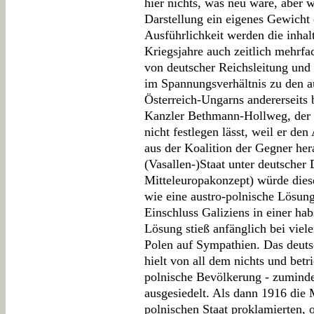
hier nichts, was neu wäre, aber
Darstellung ein eigenes Gewicht e
Ausführlichkeit werden die inhal
Kriegsjahre auch zeitlich mehrfa
von deutscher Reichsleitung und 
im Spannungsverhältnis zu den a
Österreich-Ungarns andererseits b
Kanzler Bethmann-Hollweg, der s
nicht festlegen lässt, weil er de
aus der Koalition der Gegner her
(Vasallen-)Staat unter deutscher
Mitteleuropakonzept) würde die
wie eine austro-polnische Lösung
Einschluss Galiziens in einer ha
Lösung stieß anfänglich bei viel
Polen auf Sympathien. Das deutsc
hielt von all dem nichts und betr
polnische Bevölkerung - zuminde
ausgesiedelt. Als dann 1916 die
polnischen Staat proklamierten, 