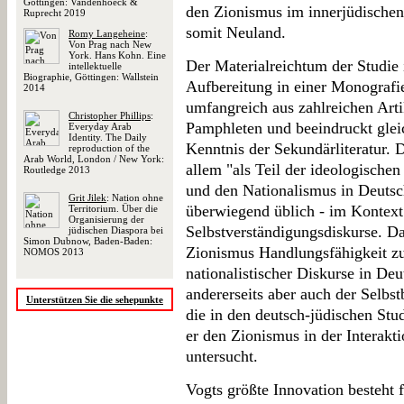
Göttingen: Vandenhoeck &
den Zionismus im innerjüdischen 
Ruprecht 2019
somit Neuland.
Romy Langeheine
:
Von Prag nach New
York. Hans Kohn. Eine
Der Materialreichtum der Studie 
intellektuelle
Biographie, Göttingen: Wallstein
Aufbereitung in einer Monografie 
2014
umfangreich aus zahlreichen Art
Christopher Phillips
:
Pamphleten und beeindruckt gleic
Everyday Arab
Identity. The Daily
Kenntnis der Sekundärliteratur. 
reproduction of the
Arab World, London / New York:
allem "als Teil der ideologische
Routledge 2013
und den Nationalismus in Deutsch
Grit Jilek
: Nation ohne
überwiegend üblich - im Kontext
Territorium. Über die
Organisierung der
Selbstverständigungsdiskurse. Da
jüdischen Diaspora bei
Simon Dubnow, Baden-Baden:
Zionismus Handlungsfähigkeit zu 
NOMOS 2013
nationalistischer Diskurse in De
andererseits aber auch der Selb
Unterstützen Sie die sehepunkte
die in den deutsch-jüdischen Stu
er den Zionismus in der Interakt
untersucht.
Vogts größte Innovation besteht 