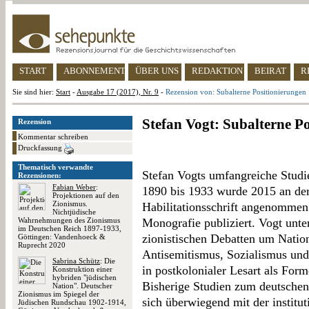
START
ABONNEMENT
ÜBER UNS
REDAKTION
BEIRAT
R
Sie sind hier:
Start
-
Ausgabe 17 (2017), Nr. 9
-
Rezension von: Subalterne Positionierungen
Stefan Vogt: Subalterne P
Rezension
Kommentar schreiben
Druckfassung
Thematisch verwandte
Stefan Vogts umfangreiche Studi
Rezensionen:
Fabian Weber
:
1890 bis 1933 wurde 2015 an der
Projektionen auf den
Zionismus.
Habilitationsschrift angenommen
Nichtjüdische
Wahrnehmungen des Zionismus
Monografie publiziert. Vogt unter
im Deutschen Reich 1897-1933,
zionistischen Debatten um Natio
Göttingen: Vandenhoeck &
Ruprecht 2020
Antisemitismus, Sozialismus und
Sabrina Schütz
: Die
in postkolonialer Lesart als For
Konstruktion einer
hybriden "jüdischen
Bisherige Studien zum deutschen
Nation". Deutscher
Zionismus im Spiegel der
sich überwiegend mit der institut
Jüdischen Rundschau 1902-1914,