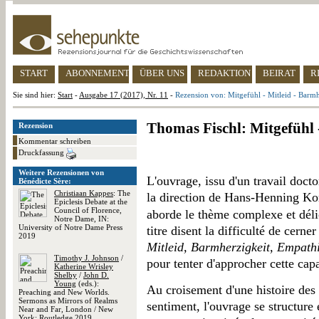
START
ABONNEMENT
ÜBER UNS
REDAKTION
BEIRAT
R
Sie sind hier:
Start
-
Ausgabe 17 (2017), Nr. 11
-
Rezension von: Mitgefühl - Mitleid - Barmh
Thomas Fischl: Mitgefühl 
Rezension
Kommentar schreiben
Druckfassung
Weitere Rezensionen von
L'ouvrage, issu d'un travail doct
Bénédicte Sère:
Christiaan Kappes
: The
la direction de Hans-Henning Kor
Epiclesis Debate at the
Council of Florence,
aborde le thème complexe et délica
Notre Dame, IN:
University of Notre Dame Press
titre disent la difficulté de cerne
2019
Mitleid, Barmherzigkeit, Empath
Timothy J. Johnson
/
pour tenter d'approcher cette capa
Katherine Wrisley
Shelby
/
John D.
Young
(eds.):
Au croisement d'une histoire des s
Preaching and New Worlds.
Sermons as Mirrors of Realms
sentiment, l'ouvrage se structur
Near and Far, London / New
York: Routledge 2019