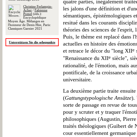
quatre parties, inégalement trait
Christine Ferlampin-
les jalons d'une définition et d'u
Acher
/
Fabienne
Pomel
(éds.):
sémantiques, épistémologiques et
Encyclopédique
Moyen Âge. Mélanges en
resitué dans les courants discipli
l'honneur de Denis Hüe, Paris:
Classiques Garnier 2021
théories des sciences de l'esprit, 
Puis, le thème est replacé dans l'
Unterstützen Sie die sehepunkte
actuelles en histoire des émotions
e
et retrace le décor du "long XII
s
e
"Renaissance du XII
siècle", siè
rationalité, de l'émotion, mais au
pontificale, de la croissance urba
universitaire.
La deuxième partie traite ensuite 
(
Gattungstypologische Ansätze
).
sorte de passage en revue de tou
pour y scruter et y traquer l'émoti
philosophiques (Augustin, Pierr
traités théologiques (Guibert de N
cour essentiellement germaniqu