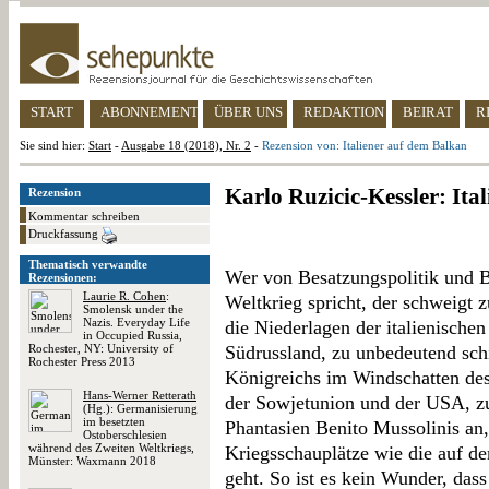
START
ABONNEMENT
ÜBER UNS
REDAKTION
BEIRAT
R
Sie sind hier:
Start
-
Ausgabe 18 (2018), Nr. 2
-
Rezension von: Italiener auf dem Balkan
Karlo Ruzicic-Kessler: Ita
Rezension
Kommentar schreiben
Druckfassung
Thematisch verwandte
Wer von Besatzungspolitik und B
Rezensionen:
Laurie R. Cohen
:
Weltkrieg spricht, der schweigt 
Smolensk under the
Nazis. Everyday Life
die Niederlagen der italienischen
in Occupied Russia,
Rochester, NY: University of
Südrussland, zu unbedeutend schi
Rochester Press 2013
Königreichs im Windschatten de
Hans-Werner Retterath
der Sowjetunion und der USA, zu 
(Hg.): Germanisierung
im besetzten
Phantasien Benito Mussolinis an
Ostoberschlesien
während des Zweiten Weltkriegs,
Kriegsschauplätze wie die auf de
Münster: Waxmann 2018
geht. So ist es kein Wunder, dass