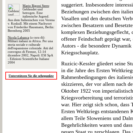
suggeriert. Insbesondere interessi
Mario Rigoni Stern
:
Geblendet und
Beziehungen zwischen den italie
betrogen. Eine
italienische Jugend.
Vasallen und den deutschen Verb
Aus dem Italienischen von Verena
v. Koskull. Mit einem Nachwort
zwischen Besatzern und Besetzte
von Friederike Hausmann, Berlin:
Berenberg 2005
komplexen Beziehungsgeflecht, 
Nicola Labanca
(a cura di):
offener Feindschaft geprägt war,
Militari italiani in Africa. Per una
storia sociale e culturale
Autors - die besondere Dynamik
dell'espansione coloniale. Atti del
Kriegsschauplatz.
convegno di Firenze, 12-14
dicembre 2002, Napoli: ESI SpA
- Edizioni Scientifiche Italiane
2004
Ruzicic-Kessler gliedert seine Stu
in die Jahre des Ersten Weltkrieg
Unterstützen Sie die sehepunkte
Rahmenbedingungen des italienis
skizzieren, der vor allem nach 
Oktober 1922 von imperialistis
Kriegsvorbereitung und terrorist
war. Hier zeigt sich schon, dass
Ersten Weltkriegs entstandenen K
allem Teile Sloweniens und Dalmat
Begehrlichkeiten waren und dass 
neuen Staat zu zerschlagen. Das 