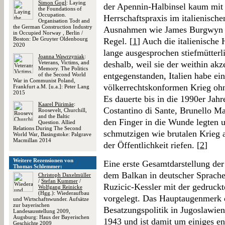
Simon Gogl
: Laying
der Apennin-Halbinsel kaum mit 
the Foundations of
Occupation.
Herrschaftspraxis im italienische
Organisation Todt and
the German Construction Industry
Ausnahmen wie James Burgwyn u
in Occupied Norway , Berlin /
Boston: De Gruyter Oldenbourg
Regel. [
1
] Auch die italienische
2020
lange ausgesprochen stiefmütterli
Joanna Wawrzyniak
:
Veterans, Victims, and
deshalb, weil sie der weithin ak
Memory. The Politics
entgegenstanden, Italien habe ei
of the Second World
War in Communist Poland,
völkerrechtskonformen Krieg ohn
Frankfurt a.M. [u.a.]: Peter Lang
2015
Es dauerte bis in die 1990er Jahr
Kaarel Piirimäe
:
Costantino di Sante, Brunello M
Roosevelt, Churchill,
and the Baltic
den Finger in die Wunde legten 
Question. Allied
Relations During The Second
schmutzigen wie brutalen Krieg 
World War, Basingstoke: Palgrave
Macmillan 2014
der Öffentlichkeit riefen. [
2
]
Weitere Rezensionen von
Eine erste Gesamtdarstellung der 
Thomas Schlemmer:
dem Balkan in deutscher Sprache
Christoph Daxelmüller
/
Stefan Kummer
/
Ruzicic-Kessler mit der gedruckt
Wolfgang Reinicke
(Hgg.): Wiederaufbau
vorgelegt. Das Hauptaugenmerk de
und Wirtschaftswunder. Aufsätze
zur bayerischen
Besatzungspolitik in Jugoslawie
Landesausstellung 2009,
Augsburg: Haus der Bayerischen
1943 und ist damit um einiges eng
Geschichte 2009