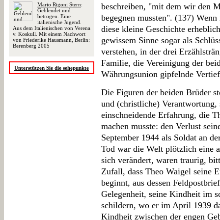
Mario Rigoni Stern
:
beschreiben, "mit dem wir den 
Geblendet und
begegnen mussten". (137) Wenn 
betrogen. Eine
italienische Jugend.
diese kleine Geschichte erheblic
Aus dem Italienischen von Verena
v. Koskull. Mit einem Nachwort
gewissem Sinne sogar als Schlüss
von Friederike Hausmann, Berlin:
Berenberg 2005
verstehen, in der drei Erzählsträ
Familie, die Vereinigung der beid
Unterstützen Sie die sehepunkte
Währungsunion gipfelnde Vertief
Die Figuren der beiden Brüder st
und (christliche) Verantwortung, 
einschneidende Erfahrung, die T
machen musste: den Verlust seine
September 1944 als Soldat an de
Tod war die Welt plötzlich eine 
sich verändert, waren traurig, bitt
Zufall, dass Theo Waigel seine 
beginnt, aus dessen Feldpostbriefe
Gelegenheit, seine Kindheit im 
schildern, wo er im April 1939 da
Kindheit zwischen der engen Geb