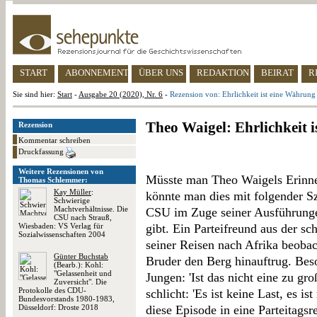
START
ABONNEMENT
ÜBER UNS
REDAKTION
BEIRAT
R
Sie sind hier:
Start
-
Ausgabe 20 (2020), Nr. 6
-
Rezension von: Ehrlichkeit ist eine Währung
Theo Waigel: Ehrlichkeit 
Rezension
Kommentar schreiben
Druckfassung
Weitere Rezensionen von
Müsste man Theo Waigels Erinne
Thomas Schlemmer:
Kay Müller
:
könnte man dies mit folgender Sz
Schwierige
Machtverhältnisse. Die
CSU im Zuge seiner Ausführunge
CSU nach Strauß,
Wiesbaden: VS Verlag für
gibt. Ein Parteifreund aus der s
Sozialwissenschaften 2004
seiner Reisen nach Afrika beobac
Günter Buchstab
Bruder den Berg hinauftrug. Beso
(Bearb.): Kohl:
"Gelassenheit und
Jungen: 'Ist das nicht eine zu gr
Zuversicht". Die
Protokolle des CDU-
schlicht: 'Es ist keine Last, es i
Bundesvorstands 1980-1983,
Düsseldorf: Droste 2018
diese Episode in eine Parteitagsr