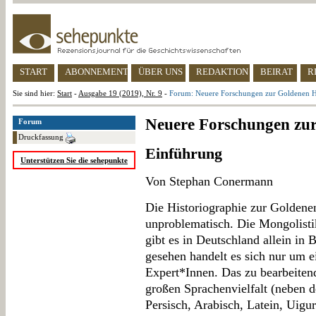
START
ABONNEMENT
ÜBER UNS
REDAKTION
BEIRAT
R
Sie sind hier:
Start
-
Ausgabe 19 (2019), Nr. 9
-
Forum: Neuere Forschungen zur Goldenen 
Neuere Forschungen zu
Forum
Druckfassung
Einführung
Unterstützen Sie die sehepunkte
Von Stephan Conermann
Die Historiographie zur Goldenen
unproblematisch. Die Mongolistik
gibt es in Deutschland allein in 
gesehen handelt es sich nur um e
Expert*Innen. Das zu bearbeitend
großen Sprachenvielfalt (neben 
Persisch, Arabisch, Latein, Uigur