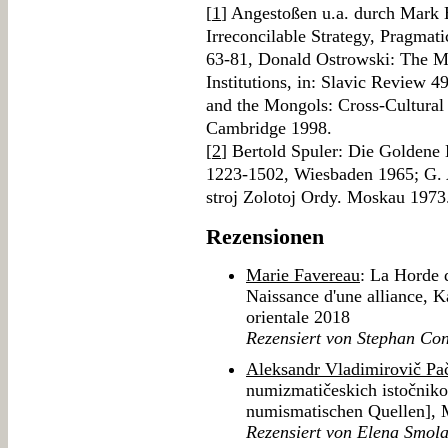
[
1
] Angestoßen u.a. durch Mark
Irreconcilable Strategy, Pragmati
63-81, Donald Ostrowski: The Mo
Institutions, in: Slavic Review 
and the Mongols: Cross-Cultural 
Cambridge 1998.
[
2
] Bertold Spuler: Die Goldene
1223-1502, Wiesbaden 1965; G. 
stroj Zolotoj Ordy. Moskau 1973
Rezensionen
Marie Favereau
: La Horde 
Naissance d'une alliance, Ka
orientale 2018
Rezensiert von Stephan C
Aleksandr Vladimirovič Pa
numizmatičeskich istočniko
numismatischen Quellen],
Rezensiert von Elena Smola