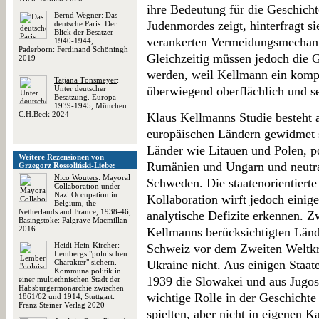
ihre Bedeutung für die Geschich
Bernd Wegner
: Das
Judenmordes zeigt, hinterfragt sie
deutsche Paris. Der
Blick der Besatzer
verankerten Vermeidungsmechani
1940-1944,
Paderborn: Ferdinand Schöningh
Gleichzeitig müssen jedoch die G
2019
werden, weil Kellmann ein komp
Tatjana Tönsmeyer
:
Unter deutscher
überwiegend oberflächlich und sen
Besatzung. Europa
1939-1945, München:
C.H.Beck 2024
Klaus Kellmanns Studie besteht 
europäischen Ländern gewidmet s
Länder wie Litauen und Polen, po
Weitere Rezensionen von
Rumänien und Ungarn und neutra
Grzegorz Rossoliński-Liebe:
Nico Wouters
: Mayoral
Schweden. Die staatenorientiert
Collaboration under
Nazi Occupation in
Kollaboration wirft jedoch einige
Belgium, the
Netherlands and France, 1938-46,
analytische Defizite erkennen. Z
Basingstoke: Palgrave Macmillan
2016
Kellmanns berücksichtigten Länd
Heidi Hein-Kircher
:
Schweiz vor dem Zweiten Weltkrie
Lembergs "polnischen
Charakter" sichern.
Ukraine nicht. Aus einigen Staat
Kommunalpolitik in
1939 die Slowakei und aus Jugos
einer multiethnischen Stadt der
Habsburgermonarchie zwischen
wichtige Rolle in der Geschichte
1861/62 und 1914, Stuttgart:
Franz Steiner Verlag 2020
spielten, aber nicht in eigenen 