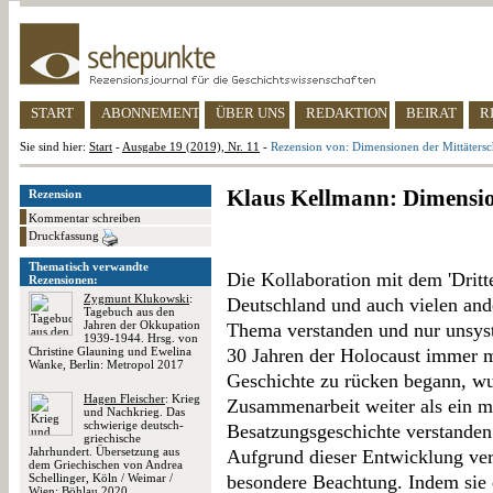
START
ABONNEMENT
ÜBER UNS
REDAKTION
BEIRAT
R
Sie sind hier:
Start
-
Ausgabe 19 (2019), Nr. 11
-
Rezension von: Dimensionen der Mittätersc
Klaus Kellmann: Dimensio
Rezension
Kommentar schreiben
Druckfassung
Thematisch verwandte
Die Kollaboration mit dem 'Dritte
Rezensionen:
Zygmunt Klukowski
:
Deutschland und auch vielen ande
Tagebuch aus den
Jahren der Okkupation
Thema verstanden und nur unsyst
1939-1944. Hrsg. von
Christine Glauning und Ewelina
30 Jahren der Holocaust immer m
Wanke, Berlin: Metropol 2017
Geschichte zu rücken begann, wu
Hagen Fleischer
: Krieg
Zusammenarbeit weiter als ein m
und Nachkrieg. Das
schwierige deutsch-
Besatzungsgeschichte verstanden
griechische
Jahrhundert. Übersetzung aus
Aufgrund dieser Entwicklung ver
dem Griechischen von Andrea
Schellinger, Köln / Weimar /
besondere Beachtung. Indem sie
Wien: Böhlau 2020