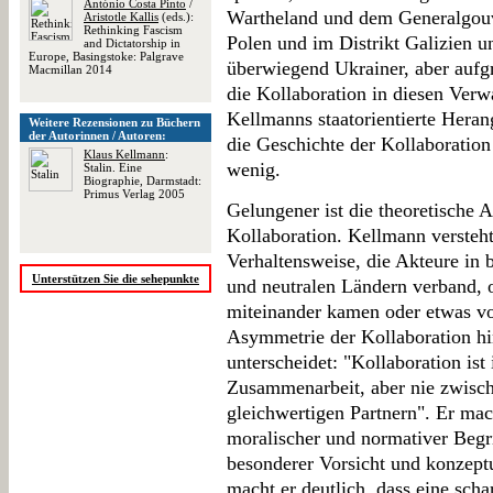
António Costa Pinto
/
Wartheland und dem Generalgou
Aristotle Kallis
(eds.):
Rethinking Fascism
Polen und im Distrikt Galizien 
and Dictatorship in
Europe, Basingstoke: Palgrave
überwiegend Ukrainer, aber aufgr
Macmillan 2014
die Kollaboration in diesen Verw
Kellmanns staatorientierte Heran
Weitere Rezensionen zu Büchern
der Autorinnen / Autoren:
die Geschichte der Kollaboration
Klaus Kellmann
:
wenig.
Stalin. Eine
Biographie, Darmstadt:
Primus Verlag 2005
Gelungener ist die theoretische 
Kollaboration. Kellmann versteht
Verhaltensweise, die Akteure in b
Unterstützen Sie die sehepunkte
und neutralen Ländern verband, o
miteinander kamen oder etwas vo
Asymmetrie der Kollaboration hin
unterscheidet: "Kollaboration is
Zusammenarbeit, aber nie zwisch
gleichwertigen Partnern". Er mac
moralischer und normativer Begr
besonderer Vorsicht und konzept
macht er deutlich, dass eine scha