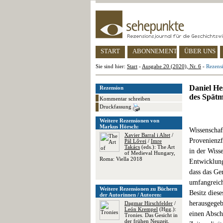
START
ABONNEMENT
ÜBER UNS
Sie sind hier:
Start
-
Ausgabe 20 (2020), Nr. 6
-
Rezens
Daniel He
Rezension
des Spätm
Kommentar schreiben
Druckfassung
Weitere Rezensionen von
Markus Hörsch:
Wissenschaf
Xavier Barral i Altet
/
Provenienzf
Pál Lővei
/
Imre
Takács
(eds.): The Art
in der Wiss
of Medieval Hungary,
Roma: Viella 2018
Entwicklung
dass das G
umfangreich
Weitere Rezensionen zu Büchern
Besitz dies
der Autorinnen / Autoren:
herausgegeb
Dagmar Hirschfelder
/
León Krempel
(Hgg.):
einen Absch
Tronies. Das Gesicht in
der frühen Neuzeit,