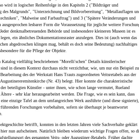
so wird in logischer Reihenfolge in den Kapiteln 2 ("Bildträger und
g des Malgrunds", "Unterzeichnung und Bildvorbereitung", "Metallauflagen un
techniken", "Malweise und Farbauftrag") und 3 ("Spätere Veränderungen und
n ausgesprochen lesbarer Form die Voraussetzung für jegliche weitere Forschun
 Jeder denkmalbetreuenden Behörde und insbesondere kleineren Museen ist es
 legen, ein ähnliches Dokumentationsraster anzulegen. Dies ist (auch wenn das
chen abgedroschen klingen mag, behält es doch seine Bedeutung) nachhaltiges
sbesondere für die Pflege der Objekte.
 Katalog vielfältig beschriebenen "Morelli'schen" Details künstlerischer
 sind in diesem Kontext durchaus nicht verzichtbar, wie, um nur ein Beispiel zu
 Bearbeitung des der Werkstatt Hans Trauts zugeordneten Veitsretabels aus der
Augustinereremitenkirche (Nr. 43) belegt. Hier konnte die charakteristische
 der beteiligten Künstler - unter ihnen, wie schon lange vermutet, Rueland
Ältere - sehr klar herausgearbeitet werden. Die Frage, wie es sein kann, dass
 eine einzige Tafel an dem umfangreichen Werk ausführte (und diese signierte)
erführenden Forschungen vorbehalten, sofern sie überhaupt je beantwortet
n.
ktgeschichte betrifft, konnten in den letzten Jahren viele Sachverhalte geklärt
 hier nun aufscheinen. Natürlich bleiben wiederum wichtige Fragen offen, so d
fstellungsort des genannten Veits- oder Augustiner-Retabels. Früher dachte