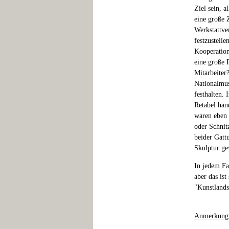
Ziel sein, 
eine große Z
Werkstattver
festzustelle
Kooperation
eine große 
Mitarbeiter
Nationalmus
festhalten.
Retabel han
waren eben 
oder Schnit
beider Gatt
Skulptur ge
In jedem Fa
aber das ist
"Kunstlands
Anmerkung