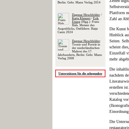
Zeiten digit
Berlin: Gebr. Mann Verlag 2014
Selbstverst
Plattform n
Dagmar Hirschfelder
/
Katja Kleinert
/
Erik
Zahl an Abb
Eising
(Hgg.): Frans
Hals. Meister des
Augenblicks, Ostfildern: Hatje
Die Kunst b
Cantz 2024
Hinblick au
Seiten. Selb
Dagmar Hirschfelder
:
Tronie und Porträt in
scheint die
der niederländischen
Malerei des 17.
Einzelfall v
Jahrhunderts, Berlin: Gebr. Mann
Verlag 2008
mehr abgebi
Die inhaltli
Unterstützen Sie die sehepunkte
nachdem dem
Literaturwi
erstellen i
verschieden
Katalog vor
(Ikonografi
Einordnung"
Die Untersu
restaurator