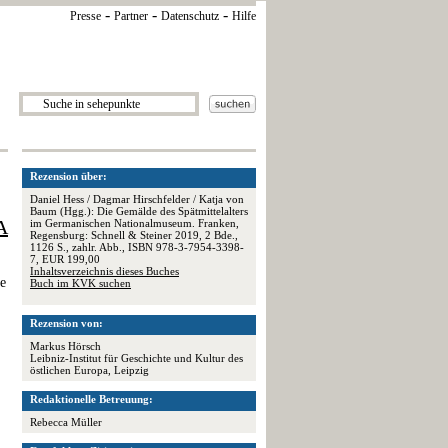
-
-
-
Presse
Partner
Datenschutz
Hilfe
Rezension über:
Daniel Hess / Dagmar Hirschfelder / Katja von
Baum (Hgg.): Die Gemälde des Spätmittelalters
A
im Germanischen Nationalmuseum. Franken,
Regensburg: Schnell & Steiner 2019, 2 Bde.,
1126 S., zahlr. Abb., ISBN 978-3-7954-3398-
7, EUR 199,00
Inhaltsverzeichnis dieses Buches
e
Buch im KVK suchen
Rezension von:
Markus Hörsch
Leibniz-Institut für Geschichte und Kultur des
östlichen Europa, Leipzig
Redaktionelle Betreuung:
Rebecca Müller