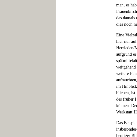
man, es hab
Frauenkirch
das damals 
dies noch ni
Eine Vielza
hier nur auf
Herrieden/M
aufgrund er
spätmittela
weitgehend r
weitere Fun
auftauchten
im Hinblick
blieben, is
des früher 
können. Der
Werkstatt H
Das Beispie
insbesonder
heutiger Bil