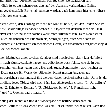
aler allseitiger Offenheit zu einem Schnitt, einer Konzentration führt.
ändlich ist es wünschenswert, dass auf der ebenfalls vorhandenen Online-
un gegebenenfalls Fakten aktualisiert werden; auch kann man hier eine höhere
ildungen einstellen.
estand darin, den Umfang im richtigen Maß zu halten, bei den Texten wie im
f die Bebilderung: Behandelt werden 70 Objekte auf deutlich mehr als 1100
stverständlich muss ein solches Werk reich illustriert sein. Dem Rezensenten
s, auch hinsichtlich des Buchformats, wohlgelungen, auch wenn man im
ielleicht ein restauratorisch-technisches Detail, ein zusätzliches Vergleichsobjekt
ldet wünschen könnte.
chen Maßgaben eines solchen Katalogs sind inzwischen relativ klar definiert,
 Fach Kunstgeschichte lange jene editorische Basis fehlte, wie sie in den
ssenschaften längst gang und gäbe, und, zugegebenermaßen, auch leichter zu
st. Doch gerade für Werke der Bildenden Kunst müssen Angaben aus
en Bereichen zusammengeführt werden, dabei rasch erfassbar sein. Darin ist de
bildlich. Jedes Objekt wird nach fünf Hauptkategorien erfasst: "1. Darstellung"
e), "2. Erhaltener Bestand", "3. Objektgeschichte", "4. Kunsthistorische
 und "5. Quellen und Literatur".
chung der Techniken und die Wiedergabe des naturwissenschaftlich-
ischen Befunds ist das Wichtigste, was ein Forschungsmuseum leisten kann und