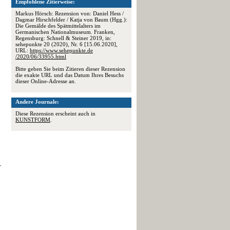
Empfohlene Zitierweise:
Markus Hörsch: Rezension von: Daniel Hess /
Dagmar Hirschfelder / Katja von Baum (Hgg.):
Die Gemälde des Spätmittelalters im
Germanischen Nationalmuseum. Franken,
Regensburg: Schnell & Steiner 2019, in:
sehepunkte 20 (2020), Nr. 6 [15.06.2020],
URL:
https://www.sehepunkte.de
/2020/06/33955.html
Bitte geben Sie beim Zitieren dieser Rezension
die exakte URL und das Datum Ihres Besuchs
dieser Online-Adresse an.
Andere Journale:
Diese Rezension erscheint auch in
KUNSTFORM
.
r