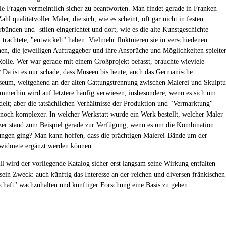
alle Fragen vermeintlich sicher zu beantworten. Man findet gerade in Franken
ahl qualitätvoller Maler, die sich, wie es scheint, oft gar nicht in festen
bünden und -stilen eingerichtet und dort, wie es die alte Kunstgeschichte
n trachtete, "entwickelt" haben. Vielmehr fluktuieren sie in verschiedenen
en, die jeweiligen Auftraggeber und ihre Ansprüche und Möglichkeiten spielte
Rolle. Wer war gerade mit einem Großprojekt befasst, brauchte wieviele
? Da ist es nur schade, dass Museen bis heute, auch das Germanische
eum, weitgehend an der alten Gattungstrennung zwischen Malerei und Skulptu
 Immerhin wird auf letztere häufig verwiesen, insbesondere, wenn es sich um
delt; aber die tatsächlichen Verhältnisse der Produktion und "Vermarktung"
noch komplexer. In welcher Werkstatt wurde ein Werk bestellt, welcher Maler
zer stand zum Beispiel gerade zur Verfügung, wenn es um die Kombination
ungen ging? Man kann hoffen, dass die prächtigen Malerei-Bände um der
widmete ergänzt werden können.
ll wird der vorliegende Katalog sicher erst langsam seine Wirkung entfalten -
 sein Zweck: auch künftig das Interesse an der reichen und diversen fränkischen
chaft" wachzuhalten und künftiger Forschung eine Basis zu geben.
: