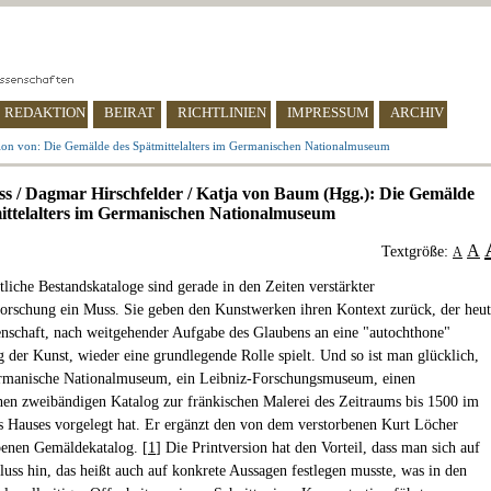
REDAKTION
BEIRAT
RICHTLINIEN
IMPRESSUM
ARCHIV
ion von: Die Gemälde des Spätmittelalters im Germanischen Nationalmuseum
ss / Dagmar Hirschfelder / Katja von Baum (Hgg.): Die Gemälde
ittelalters im Germanischen Nationalmuseum
A
Textgröße:
A
tliche Bestandskataloge sind gerade in den Zeiten verstärkter
orschung ein Muss. Sie geben den Kunstwerken ihren Kontext zurück, der heut
enschaft, nach weitgehender Aufgabe des Glaubens an eine "autochthone"
 der Kunst, wieder eine grundlegende Rolle spielt. Und so ist man glücklich,
ermanische Nationalmuseum, ein Leibniz-Forschungsmuseum, einen
en zweibändigen Katalog zur fränkischen Malerei des Zeitraums bis 1500 im
es Hauses vorgelegt hat. Er ergänzt den von dem verstorbenen Kurt Löcher
enen Gemäldekatalog. [
1
] Die Printversion hat den Vorteil, dass man sich auf
luss hin, das heißt auch auf konkrete Aussagen festlegen musste, was in den