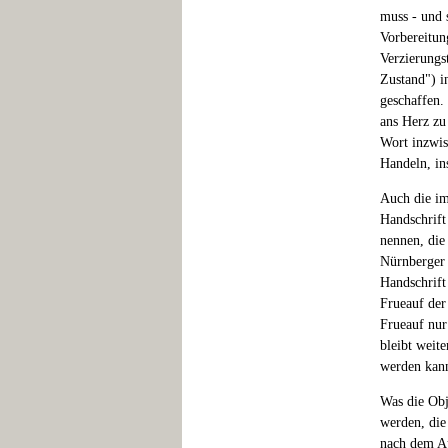
muss - und 
Vorbereitun
Verzierungs
Zustand") i
geschaffen.
ans Herz zu
Wort inzwis
Handeln, in
Auch die im
Handschrift
nennen, die
Nürnberger 
Handschrift
Frueauf der 
Frueauf nur
bleibt weit
werden kan
Was die Obje
werden, die
nach dem Au