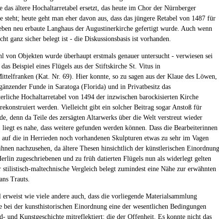
e das ältere Hochaltarretabel ersetzt, das heute im Chor der Nürnberger
e steht; heute geht man eher davon aus, dass das jüngere Retabel von 1487 für
eben neu erbaute Langhaus der Augustinerkirche gefertigt wurde. Auch wenn
cht ganz sicher belegt ist - die Diskussionsbasis ist vorhanden.
hl von Objekten wurde überhaupt erstmals genauer untersucht - verwiesen sei
 das Beispiel eines Flügels aus der Stiftskirche St. Vitus in
ittelfranken (Kat. Nr. 69). Hier konnte, so zu sagen aus der Klaue des Löwen,
gänzender Funde in Saratoga (Florida) und in Privatbesitz das
lterliche Hochaltarretabel von 1494 der inzwischen barockisierten Kirche
ekonstruiert werden. Vielleicht gibt ein solcher Beitrag sogar Anstoß für
de, denn da Teile des zersägten Altarwerks über die Welt verstreut wieder
, liegt es nahe, dass weitere gefunden werden können. Dass die Bearbeiterinnen
 auf die in Herrieden noch vorhandenen Skulpturen etwas zu sehr im Vagen
t ihnen nachzusehen, da ältere Thesen hinsichtlich der künstlerischen Einordnun
Herlin zugeschriebenen und zu früh datierten Flügels nun als widerlegt gelten
 stilistisch-maltechnische Vergleich belegt zumindest eine Nähe zur erwähnten
ans Trauts.
l erweist wie viele andere auch, dass die vorliegende Materialsammlung
e bei der kunsthistorischen Einordnung eine der wesentlichen Bedingungen
d- und Kunstgeschichte mitreflektiert: die der Offenheit. Es konnte nicht das