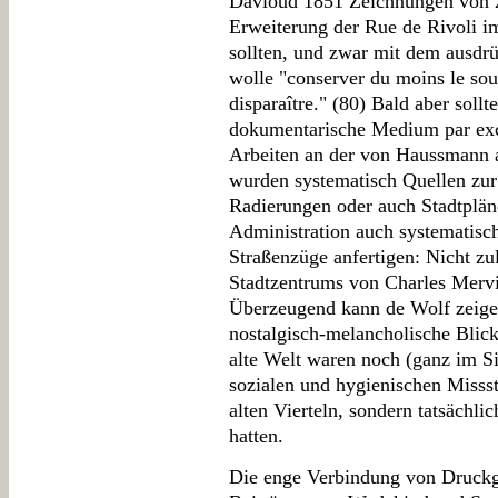
Davioud 1851 Zeichnungen von 2
Erweiterung der Rue de Rivoli i
sollten, und zwar mit dem ausdr
wolle "conserver du moins le souv
disparaître." (80) Bald aber sollt
dokumentarische Medium par exc
Arbeiten an der von Haussmann
wurden systematisch Quellen zur
Radierungen oder auch Stadtpläne 
Administration auch systematisch
Straßenzüge anfertigen: Nicht zu
Stadtzentrums von Charles Mervil
Überzeugend kann de Wolf zeigen
nostalgisch-melancholische Blic
alte Welt waren noch (ganz im S
sozialen und hygienischen Miss
alten Vierteln, sondern tatsächl
hatten.
Die enge Verbindung von Druckgra