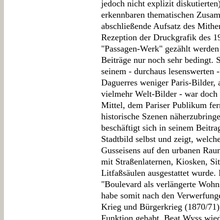
jedoch nicht explizit diskutierte
erkennbaren thematischen Zusa
abschließende Aufsatz des Mithe
Rezeption der Druckgrafik des 1
"Passagen-Werk" gezählt werden k
Beiträge nur noch sehr bedingt. 
seinem - durchaus lesenswerten 
Daguerres weniger Paris-Bilder, a
vielmehr Welt-Bilder - war doch 
Mittel, dem Pariser Publikum fe
historische Szenen näherzubringe
beschäftigt sich in seinem Beitr
Stadtbild selbst und zeigt, welc
Gusseisens auf den urbanen Raum
mit Straßenlaternen, Kiosken, Si
Litfaßsäulen ausgestattet wurde.
"Boulevard als verlängerte Wohns
habe somit nach den Verwerfung
Krieg und Bürgerkrieg (1870/71) 
Funktion gehabt. Beat Wyss wied