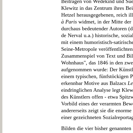
Beiträgen von Wedekind und Sue
Klewitz in das Zentrum ihres Beit
Hetzel herausgegebenen, reich illu
à Paris
widmet, in der Mitte der
durchaus bedeutender Autoren (d
de Nerval u.a.) historische, sozia
mit einem humoristisch-satirisch
Seine-Metropole veröffentlichten
Zusammenspiel von Text und Bild 
Wohnhaus", das 1846 in den zwei
aufgenommen wurde: Der Künstler
einem typischen, fünfstöckigen Pa
erkennbar Motive aus Balzacs
Le
eindringlichen Analyse legt Klewi
des Künstlers offen - etwa Spitz
Vorbild eines der verarmten Be
andererseits zeigt sie die enorme
einer gezeichneten Sozialreportage
Bilden die vier bisher genannten B