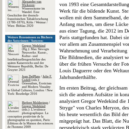
Alexander van
von 1993 eine Gesamtdarstellung v
Wickeren
:
Wissensräume im
Werk für die bildende Kunst. S
Wandel. Eine
Geschichte der deutsch-
wollen mit dem Sammelband, der h
französischen Tabakforschung
(1780-1870), Köln / Weimar /
Anfang machen, um diese Lücke z
Wien: Böhlau 2020
aus einer Tagung, die 2012 im D
Paris stattgefunden hat. Dabei s
Weitere Rezensionen zu Büchern
der Autorinnen / Autoren:
vor allem am Zusammenspiel von 
Gregor Wedekind
(Hg.): Max Slevogts
Wahrnehmung und Verarbeitung un
Netzwerke. Kunst-,
Kultur- und
Die Bildmedien, die analysiert w
Intellektuellengeschichte des
späten Kaiserreichs und der
über die frühen Versuche der Fot
Weimarer Republik, Berlin: De
Louis Daguerre oder den Weltaus
Gruyter 2021
Jahrhunderthälfte.
Joan DelPlato
/
Julie F.
Codell
(eds.):
Orientalism, Eroticism
and Modern Visuality
Im ersten Beitrag, der gleichsam
in Global Cultures, London / New
sich die anderen Aufsätze in kon
York: Routledge 2016
analysiert Gregor Wedekind die 
Herbert Molderings
/
Gregor Wedekind
Stryge" von Charles Meryon, dess
(éds.): L'evidence
photographique. La
bis heute wesentlich das Bild d
conception positiviste de la
photographie en question, Paris:
mitgeprägt hat. Das Blatt, die N
Éditions de la Maison des sciences
perspektivisch stark verkürzten B
de l'homme 2009