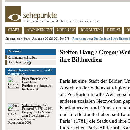
START
ABONNEMENT
ÜBER UNS
REDAKTION
BEIRAT
R
Sie sind hier:
Start
-
Ausgabe 20 (2020), Nr. 7/8
-
Rezension von: Die Stadt und ihre Bildme
Steffen Haug / Gregor Wed
Rezension
Kommentar schreiben
ihre Bildmedien
Druckfassung
Weitere Rezensionen von Daniel
Mollenhauer:
Ernst Hinrichs
(Hg.):
Paris ist eine Stadt der Bilder.
Geschichte
Frankreichs, Stuttgart:
Ansichten der Sehenswürdigkeite
Reclam 2002
als Postkarten in alle Welt versc
anderen sozialen Netzwerken gepo
Stefan Grüner
: Paul
Karikaturisten und Cinéasten habe
Reynaud (1878-1966).
Biographische Studien
und Intellektuelle haben seit Lo
zum Liberalismus in
Frankreich, München:
Paris" (1781) die Stadt und ihre
Oldenbourg 2001
literarischen Paris-Bilder mit Ka