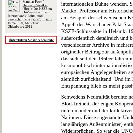
Matthias Peter
/
internationalen Bühne wenden. S
Hermann Wentker
(Hgg.): Die KSZE im
Makko, Professor am Historischen
Ost-West-Konflikt.
Internationale Politik und
am Beispiel der schwedischen K
gesellschaftliche Transformation
1975-1990, München:
Appell der Warschauer Pakt-Staa
Oldenbourg 2012
KSZE-Schlussakte in Helsinki 197
außerordentlich detailreich und 
Unterstützen Sie die sehepunkte
verschiedener Archive in mehrere
origineller Beitrag zur außenpol
das sich seit den 1960er Jahren 
kosmopolitisch-internationalisti
europäischen Angelegenheiten a
ziemlich zurückhaltend. Und im P
Entspannung blieb es meist passi
Schwedens Neutralität beruhte na
Blockfreiheit, der engen Koopera
untereinander und der kollektive
Nationen. Diese sogenannte Und
langjährigen Außenminister) enth
Widersprüchen. So war die UNO 