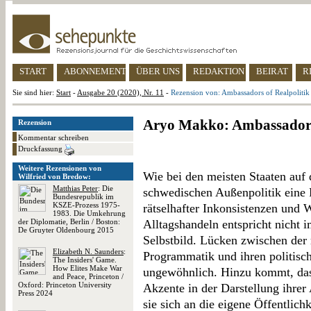
START
ABONNEMENT
ÜBER UNS
REDAKTION
BEIRAT
R
Sie sind hier:
Start
-
Ausgabe 20 (2020), Nr. 11
-
Rezension von: Ambassadors of Realpolitik
Aryo Makko: Ambassadors 
Rezension
Kommentar schreiben
Druckfassung
Weitere Rezensionen von
Wie bei den meisten Staaten auf d
Wilfried von Bredow:
Matthias Peter
: Die
schwedischen Außenpolitik eine Rei
Bundesrepublik im
KSZE-Prozess 1975-
rätselhafter Inkonsistenzen und 
1983. Die Umkehrung
der Diplomatie, Berlin / Boston:
Alltagshandeln entspricht nicht 
De Gruyter Oldenbourg 2015
Selbstbild. Lücken zwischen der
Elizabeth N. Saunders
:
Programmatik und ihren politisc
The Insiders' Game.
How Elites Make War
ungewöhnlich. Hinzu kommt, das
and Peace, Princeton /
Oxford: Princeton University
Akzente in der Darstellung ihrer
Press 2024
sie sich an die eigene Öffentlichk