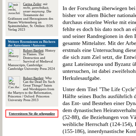
Carina Zeiler
:
mit
In der Forschung überwiegen bei
recht, gerechtikait,
unser maynung
. Die
bisher vor allem Bücher national
Testamente der
Gräfinnen und Herzoginnen des
durchaus einzelne Werke mit ein
Hauses Württemberg im
Spätmittelalter, St. Ottilien: EOS
fehlte es doch bis dato noch an 
Verlag 2023
und seiner Randregionen in den 
Weitere Rezensionen zu Büchern
gesamte Mittelalter. Mit der Arbe
der Autorinnen / Autoren:
erstmals eine Untersuchung dies
Robert Bartlett
: History
in Flames. The
die sich zum Ziel setzt, die Ent
Destruction and
Survival of Medieval
ganz Lateineuropa und Byzanz üb
Manuscripts, Cambridge:
Cambridge University Press 2024
untersuchen, ist dabei zweifelsoh
Herkulesaufgabe.
Robert Bartlett
: Why
Can the Dead Do Such
Great Things? Saints
Unter dem Titel "The Life Cycle" 
and Worshippers from
the Martyrs to the Reformation,
Hälfte seines Buchs ausführlich 
Princeton / Oxford: Princeton
University Press 2013
das Ent- und Bestehen einer Dyna
dem dynastischen Heiratsverhalt
Unterstützen Sie die sehepunkte
(52-88), die Beziehungen von Vä
weibliche Herrschaft (124-154),
(155-186), innerdynastische Konf