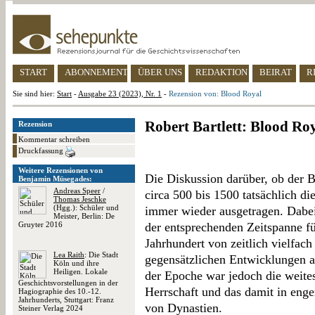
START
ABONNEMENT
ÜBER UNS
REDAKTION
BEIRAT
R
Sie sind hier:
Start
-
Ausgabe 23 (2023), Nr. 1
-
Rezension von: Blood Royal
Robert Bartlett: Blood Ro
Rezension
Kommentar schreiben
Druckfassung
Weitere Rezensionen von
Die Diskussion darüber, ob der Beg
Benjamin Müsegades:
Andreas Speer
/
circa 500 bis 1500 tatsächlich die
Thomas Jeschke
(Hgg.): Schüler und
immer wieder ausgetragen. Dabei
Meister, Berlin: De
Gruyter 2016
der entsprechenden Zeitspanne f
Jahrhundert von zeitlich vielfach
Lea Raith
: Die Stadt
gegensätzlichen Entwicklungen a
Köln und ihre
Heiligen. Lokale
der Epoche war jedoch die weite
Geschichtsvorstellungen in der
Herrschaft und das damit in eng
Hagiographie des 10.-12.
Jahrhunderts, Stuttgart: Franz
von Dynastien.
Steiner Verlag 2024