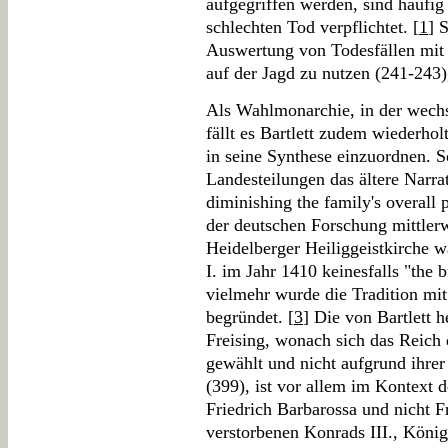
aufgegriffen werden, sind häufig
schlechten Tod verpflichtet. [
1
] 
Auswertung von Todesfällen mit
auf der Jagd zu nutzen (241-243)
Als Wahlmonarchie, in der wechs
fällt es Bartlett zudem wiederho
in seine Synthese einzuordnen. S
Landesteilungen das ältere Narrati
diminishing the family's overall 
der deutschen Forschung mittlerwe
Heidelberger Heiliggeistkirche
I. im Jahr 1410 keinesfalls "the b
vielmehr wurde die Tradition mit
begründet. [
3
] Die von Bartlett 
Freising, wonach sich das Reich
gewählt und nicht aufgrund ihre
(399), ist vor allem im Kontext 
Friedrich Barbarossa und nicht F
verstorbenen Konrads III., Köni